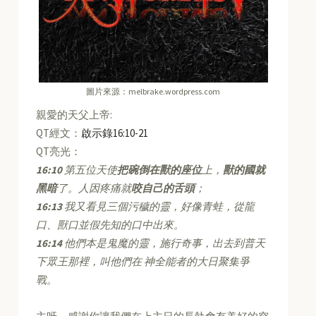
圖片來源：melbrake.wordpress.com
親愛的天父上帝:
QT經文：
啟示錄16:10-21
QT亮光：
16:10
第五位天使
把碗倒在獸的座位
上，
獸的國就
黑暗
了。人因疼痛就
咬自己的舌頭
；
16:13
我又看見三個污穢的靈，好像青蛙，從龍
口、獸口並假先知的口中出來。
16:14
他們本是鬼魔的靈，施行奇事，出去到普天
下眾王那裡，叫他們在 神全能者的大日聚集爭
戰。