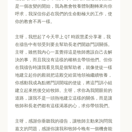
是一個改變的開始，我為教會牧養體制翻轉來向你
呼求，我深信你必在我們的生命動極大的工作，使
你的教會不再一樣。
主呀，我想起了今天早上 QT 時跟慧柔分享著，我
在禱告中有領受到要去幫助長老們開啟門訓關係。
主呀，雖然我內心一直覺得這是牧師應該自己去解
決的事，而且我沒有這樣的權柄去帶領他們。但你
在我禱告時讓我看見我是個幫助者，就像使徒一樣
地建立起你的殿就把這殿交給當地領袖繼續牧養，
你感動我成為點燃門訓開端的使徒，將這門訓小組
建立起來然後交給牧師。主呀，求你為我開眼前的
道路，讓我不是一頭熱地建立這樣的關係，而是讓
牧師和長老們都有這樣渴慕的心，求你帶領我們。
主呀，感謝你垂聽我的禱告，讓牧師主動來詢問我
嘉文的問題，感謝你讓我和牧師今晚有一個機會能