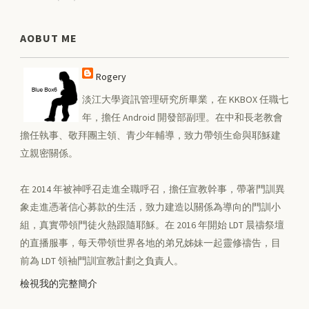
AOBUT ME
Rogery
淡江大學資訊管理研究所畢業，在 KKBOX 任職七
年，擔任 Android 開發部副理。在中和長老教會
擔任執事、敬拜團主領、青少年輔導，致力帶領生命與耶穌建
立親密關係。
在 2014 年被神呼召走進全職呼召，擔任宣教幹事，帶著門訓異
象走進憑著信心募款的生活，致力建造以關係為導向的門訓小
組，真實帶領門徒火熱跟隨耶穌。在 2016 年開始 LDT 晨禱祭壇
的直播服事，每天帶領世界各地的弟兄姊妹一起靈修禱告，目
前為 LDT 領袖門訓宣教計劃之負責人。
檢視我的完整簡介