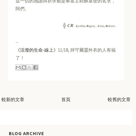
這一切的感謝與祈求都是奉靠主耶穌基督的名求，
阿們。
CR
╬
-
C
ynthia,
R
ogery...
C
ross,
R
eborn...
--
《活潑的生命-線上》
11/18, 持守屬靈外衣的人有福
了！
較新的文章
首頁
較舊的文章
BLOG ARCHIVE