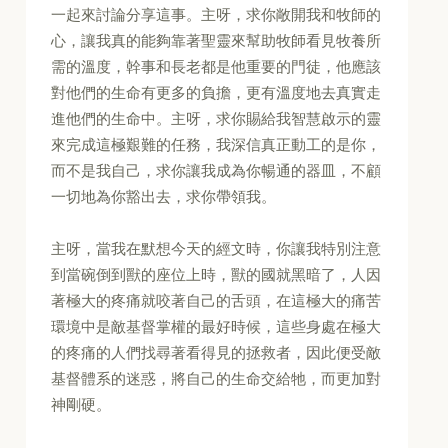
一起來討論分享這事。主呀，求你敞開我和牧師的
心，讓我真的能夠靠著聖靈來幫助牧師看見牧養所
需的溫度，幹事和長老都是他重要的門徒，他應該
對他們的生命有更多的負擔，更有溫度地去真實走
進他們的生命中。主呀，求你賜給我智慧啟示的靈
來完成這極艱難的任務，我深信真正動工的是你，
而不是我自己，求你讓我成為你暢通的器皿，不顧
一切地為你豁出去，求你帶領我。
主呀，當我在默想今天的經文時，你讓我特別注意
到當碗倒到獸的座位上時，獸的國就黑暗了，人因
著極大的疼痛就咬著自己的舌頭，在這極大的痛苦
環境中是敵基督掌權的最好時候，這些身處在極大
的疼痛的人們找尋著看得見的拯救者，因此便受敵
基督體系的迷惑，將自己的生命交給牠，而更加對
神剛硬。