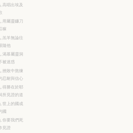
-16, 高唱出埃及
歌
-15, 用屬靈鐮刀
莊稼
-14, 羔羊無論往
跟隨他
-13, 渴慕屬靈洞
不被迷惑
-12, 挫敗中熬煉
的忍耐與信心
-11, 得勝在於耶
與所見證的道
-10, 世上的國成
的國
-09, 你要我們死
作見證