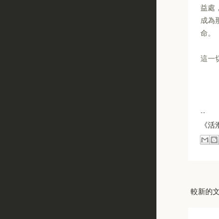
益處
成為
命。
這一
--
《活
較新的