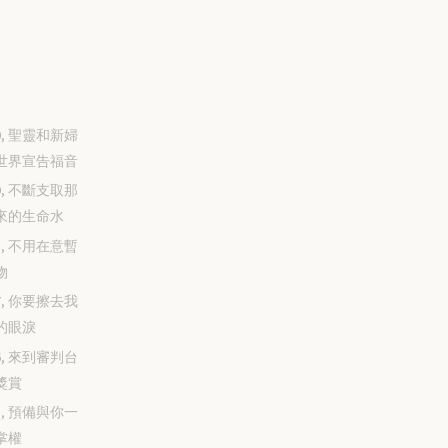
-30, 聖靈和新婦
世界宣告福音
-29, 不斷支取那
來的生命水
-28, 不用在意暫
物
-27, 你要擦去我
的眼淚
-26, 來到審判台
獎賞
-25, 預備與你一
掌權