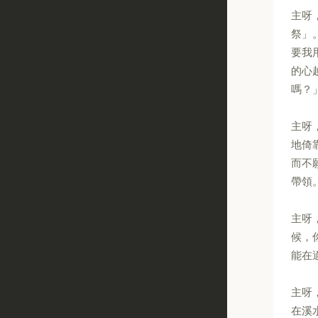
主呀
祭」
要我
的心
嗎？
主呀
地倚
而不
帶領
主呀
候，
能在
主呀
在溪