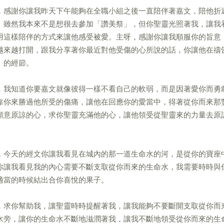
，感謝你讓我昨天下午能夠在全職小組之後一直陪伴著嘉文，陪他折
。雖然我本來不是想很去參加「讚美祭」，但你聖靈光照著我，讓我
用這樣陪伴的方式來讓他感受被愛。主呀，感謝你讓我順服你的旨意
越來越打開，跟我分享著你最近對他受傷的心所說的話，你讓他在禱
」的經節。
，我知道你要嘉文就像彼得一樣不看自己的軟弱，而是因著愛你而勇
靠你來勝過他所受的傷痛，讓他在回應你的愛當中，得著從你而來那
願意原諒的心，求你聖靈充滿他的心，讓他領受從聖靈來的力量去原
。
，今天的經文你讓我看見在城內的那一道生命水的河，是從你的寶座
你讓我看見我的內心需要不斷支取從你而來的生命水，我需要時時與
適當的時候結出合你喜悅的果子。
，求你幫助我，讓聖靈時時提醒著我，讓我能夠不要斷開支取從你而
水旁，讓你的生命水不斷地滋潤著我，讓我不斷地領受從你而來的生