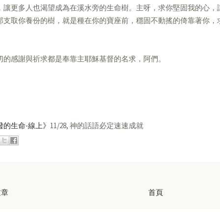
，讓更多人也渴望成為在溪水旁的生命樹。主呀，求你堅固我的心，
那支取你養份的樹，就是種在你的寶座前，穩固不動搖的倚靠著你，
切的感謝與祈求都是奉靠主耶穌基督的名求，阿們。
潑的生命-線上》
11/28, 神的話語必定速速成就
文章
首頁