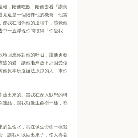
週報，陪他吃飯，陪他去看「讚美
看見這是一個陪伴他的機會，他需
，使我在陪伴他的過程中，感覺他
告中一直浮現你問彼得「你愛我
敢地回應你對他的呼召，讓他勇敢
豐盛的愛，讓他漸漸放下那因受傷
諒他原本所沒辦法原諒的人，求你
中流出來的。當我在深入默想的時
你連結，讓我就像生命樹一樣，都
來的生命水，我在像生命樹一樣栽
命，讓我可以結出果子，使人得著