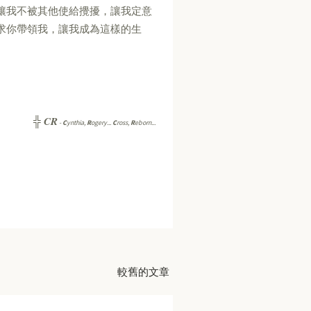
讓我不被其他使給攪擾，讓我定意
求你帶領我，讓我成為這樣的生
CR
╬
-
C
ynthia,
R
ogery...
C
ross,
R
eborn...
較舊的文章