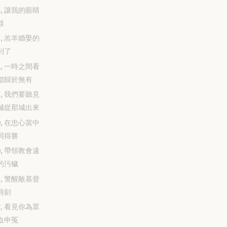
-24, 讓我的眼睛
燄
-23, 羔羊婚娶的
到了
-22, 一時之間看
都歸於無有
-21, 我們要聽見
喊從那城出來
-20, 在忠心當中
同得勝
-19, 帶領教會遠
的污穢
-18, 警醒敵基督
時刻
-17, 看見你為眾
血申冤