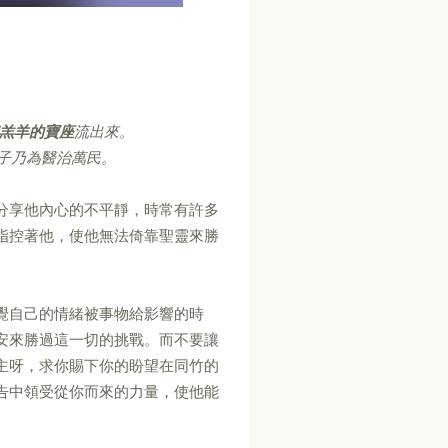
和羔羊的寶座
流出來。
子乃為醫治萬民。
分享他內心的不平靜，時常有許多
指控著他，使他無法倚靠聖靈來勝
覺自己的情緒被事物給影響的時
安來勝過這一切的挑戰。而不要讓
主呀，求你賜下你的盼望在同竹的
告中領受從你而來的力量，使他能