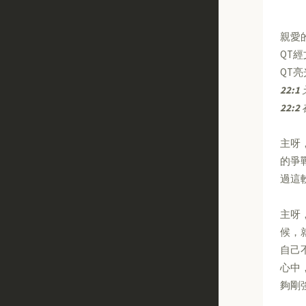
親愛
QT
QT
22:1
22:2
主呀
的爭
過這
主呀
候，
自己
心中
夠剛