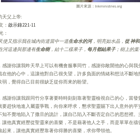
圖片來源：lnkministries.org
的天父上帝:
經文：
啟示錄22:1-11
亮光：
天使又指示我在城內街道當中一道
生命水的河
，明亮如水晶，
從 神
在河這邊與那邊有
生命樹
，結十二樣果子，
每月都結果子
；樹上的葉
，感謝你讓我昨天早上可以有機會服事同竹，感謝你敞開他的心與我
戰在他的心中，這讓他對自己很失望，許多負面的情緒和想法不斷地
軟弱，覺得自己目前很缺乏從你而來的盼望。
，感謝你讓我跟同竹分享著要時時刻刻靠著聖靈檢視自己的心，當發
就要趕快地進入屬靈爭戰，向你來呼求，懇求聖靈賜下出人意外的平
不知不覺地陷入了撒旦的詭計，讓自己陷入不斷否定自己的思想裡。
，讓他真實經歷從聖靈來的喜樂，不是藉著他人之手，而是單單在禱
強起來，讓他真實經歷靠著你得勝的喜樂，求你帶領他。