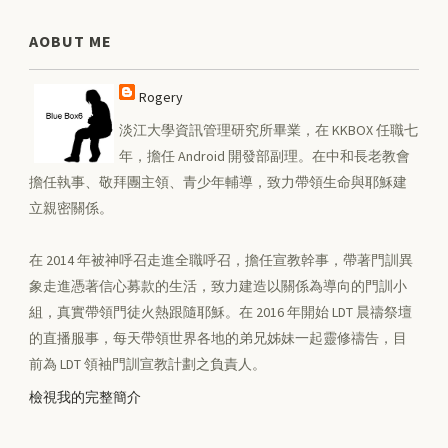
AOBUT ME
Rogery
淡江大學資訊管理研究所畢業，在 KKBOX 任職七
年，擔任 Android 開發部副理。在中和長老教會
擔任執事、敬拜團主領、青少年輔導，致力帶領生命與耶穌建
立親密關係。
在 2014 年被神呼召走進全職呼召，擔任宣教幹事，帶著門訓異
象走進憑著信心募款的生活，致力建造以關係為導向的門訓小
組，真實帶領門徒火熱跟隨耶穌。在 2016 年開始 LDT 晨禱祭壇
的直播服事，每天帶領世界各地的弟兄姊妹一起靈修禱告，目
前為 LDT 領袖門訓宣教計劃之負責人。
檢視我的完整簡介