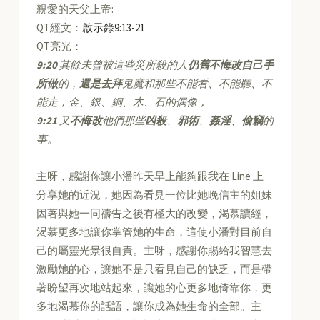
親愛的天父上帝:
QT經文：
啟示錄9:13-21
QT亮光：
9:20
其餘未曾被這些災所殺的人
仍舊不悔改自己手
所做
的，
還是去拜
鬼魔和那些不能看、不能聽、不
能走，金、銀、銅、木、石的偶像，
9:21
又
不悔改
他們那些
凶殺
、
邪術
、
姦淫
、
偷竊
的
事。
主呀，感謝你讓小潘昨天早上能夠跟我在 Line 上
分享她的近況，她因為看見一位比她晚信主的姐妹
因著與她一同禱告之後有極大的改變，渴慕讀經，
渴慕更多地讓你掌管她的生命，這使小潘對目前自
己的屬靈光景很自責。主呀，感謝你賜給我智慧去
激勵她的心，讓她不是只看見自己的缺乏，而是帶
著盼望再次地站起來，讓她的心更多地倚靠你，更
多地渴慕你的話語，讓你成為她生命的全部。主