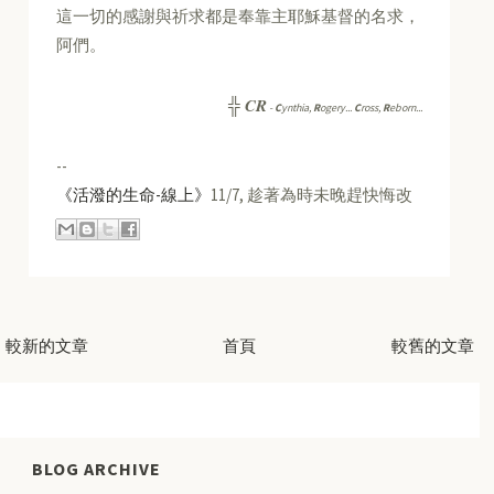
這一切的感謝與祈求都是奉靠主耶穌基督的名求，
阿們。
CR
╬
-
C
ynthia,
R
ogery...
C
ross,
R
eborn...
--
《活潑的生命-線上》
11/7, 趁著為時未晚趕快悔改
較新的文章
首頁
較舊的文章
BLOG ARCHIVE