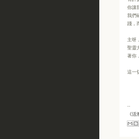
你讓
我們
踐，
主呀
聖靈
著你
這一
--
《活