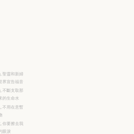
-30, 聖靈和新婦
世界宣告福音
-29, 不斷支取那
來的生命水
-28, 不用在意暫
物
-27, 你要擦去我
的眼淚