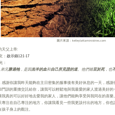
圖片來源：kelleylattaministries.com
的天父上帝:
經文：
啟示錄12:1-17
亮光：
弟兄
勝過牠
，是因
羔羊的血
和
自己所見證的道
。他們雖
至於死
，也
，感謝你讓我昨天能夠在主日密集的服事後有美好休息的一天，感謝
和門訓的重擔交託給你，讓我可以輕鬆地與我最愛的家人渡過美好的
讓我真的可以好好地去愛我的家人，讓他們能夠享受與我同在的喜樂
只專注在自己專注的地方，你讓我看見一些我更該付出的地方，你也
在孩子身上的觀注。