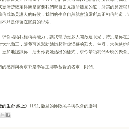
我更清楚確定得勝是需要我們親自去見證所聽見的道，所謂的見證就
確信成為見證人的時候，我們的生命自然就會流露所真正相信的道，
而不只是停留在腦袋的思索。
，求你賜給我權柄與能力，讓我幫助更多人開啟這眼光，特別是你在
大大地動工，讓我可以幫助她燃起對你渴慕的烈火。主呀，求你使她
，更加地認識你，活出你要她活出的樣式，求你帶領我們今晚的聚會
切的感謝與祈求都是奉靠主耶穌基督的名求，阿們。
潑的生命-線上》
11/11, 撒旦的慘敗羔羊與教會的勝利