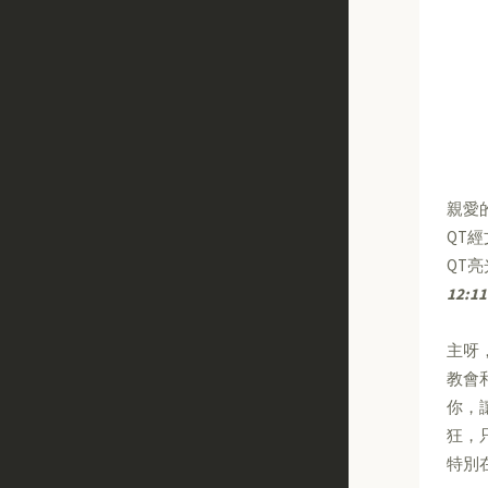
親愛
QT
QT
12:11
主呀
教會
你，
狂，
特別