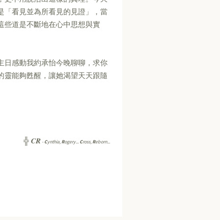
是「看見並為所看見的見證」，當
這些道是不斷地在心中思想與實
主日感動我約承怡今晚聊聊，求你
的靈能夠甦醒，讓她渴望天天跟隨
。
CR
╬
-
C
ynthia,
R
ogery...
C
ross,
R
eborn...