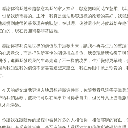
，感謝你讓我越來越願意為我的家人捨命，願意把時間花在慧柔、以
，也是我所需要的。主呀，我真是無法形容這樣的改變的美好，我就
他就提到他很羨慕我現在的狀態，在以理、俐雅還小的時候就陪在他
空白的，現在要彌補都非常困難。
，感謝你將我從這世界的價值觀中拯救出來，讓我不再為生活的重擔
的心思意念，而是把你所喜悅的關係擺在首位。我發現當我恢復了與
關係，進而我發現我的生命走進了不一樣的境界，生活變得更單純，
因為我知道我的價值不需靠著這些來建立，我在你眼中就是珍貴的，
付。
，今天的經文讓我更深入地思想得勝這件事，你讓我看見這需要靠著
帶給我們拯救，使我們可以在萬事都可得著自由，但另外真正勝過撒
道才能勝過。
，你讓我在跟隨你的過程中看見許多的人相信你，相信耶穌的寶血，
多的藉口充斥在這當中，甚至有許多人選擇性地相信你所教導的真理