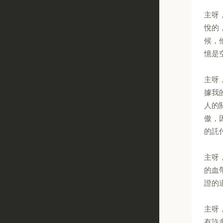
主呀
悅的
候，
憶是
主呀
據我
人的
傲，
的託
主呀
的血
證的
主呀
有許