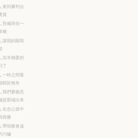
-26, 來到審判台
獎賞
-25, 預備與你一
掌權
-24, 讓我的眼睛
燄
-23, 羔羊婚娶的
到了
-22, 一時之間看
都歸於無有
-21, 我們要聽見
喊從那城出來
-20, 在忠心當中
同得勝
-19, 帶領教會遠
的污穢