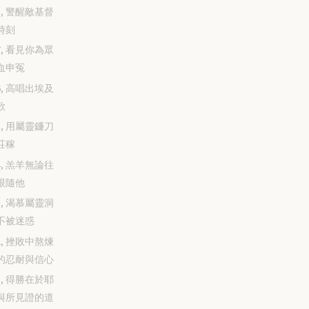
-18, 警醒敵基督
時刻
-17, 看見你為眾
血申冤
-16, 高唱出埃及
歌
-15, 用屬靈鐮刀
莊稼
-14, 羔羊無論往
跟隨他
-13, 渴慕屬靈洞
不被迷惑
-12, 挫敗中熬煉
的忍耐與信心
-11, 得勝在於耶
與所見證的道