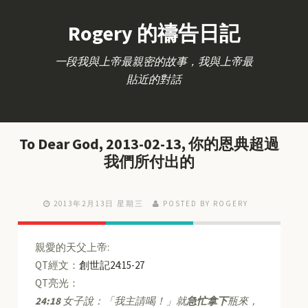
Rogery 的禱告日記
一段我與上帝最親密的故事，我與上帝最
貼近的對話
To Dear God, 2013-02-13, 你的恩典超過
我們所付出的
2013年2月13日 星期三
POSTED BY ROGERY
親愛的天父上帝:
QT經文：
創世記24:15-27
QT亮光：
24:18
女子說：「我主請喝！」就
急忙拿下
瓶來，