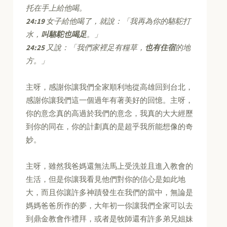
托在手上給他喝。
24:19
女子給他喝了，就說：「我再為你的駱駝打
水，
叫駱駝也喝足
。」
24:25
又說：「我們家裡足有糧草，
也有住宿
的地
方。」
主呀，感謝你讓我們全家順利地從高雄回到台北，
感謝你讓我們這一個過年有著美好的回憶。主呀，
你的意念真的高過於我們的意念，我真的大大經歷
到你的同在，你的計劃真的是超乎我所能想像的奇
妙。
主呀，雖然我爸媽還無法馬上受洗並且進入教會的
生活，但是你讓我看見他們對你的信心是如此地
大，而且你讓許多神蹟發生在我們的當中，無論是
媽媽爸爸所作的夢，大年初一你讓我們全家可以去
到鼎金教會作禮拜，或者是牧師還有許多弟兄姐妹