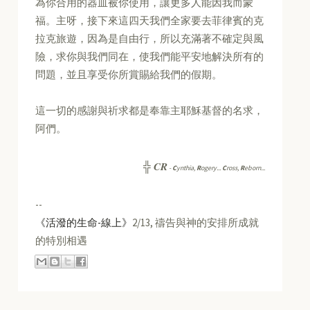
為你合用的器皿被你使用，讓更多人能因我而蒙
福。主呀，接下來這四天我們全家要去菲律賓的克
拉克旅遊，因為是自由行，所以充滿著不確定與風
險，求你與我們同在，使我們能平安地解決所有的
問題，並且享受你所賞賜給我們的假期。
這一切的感謝與祈求都是奉靠主耶穌基督的名求，
阿們。
CR
╬
-
C
ynthia,
R
ogery...
C
ross,
R
eborn...
--
《活潑的生命-線上》
2/13, 禱告與神的安排所成就
的特別相遇