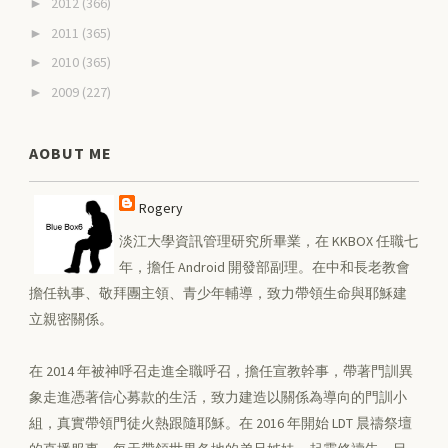
2012
(366)
►
2011
(365)
►
2010
(365)
►
2009
(227)
►
AOBUT ME
Rogery
淡江大學資訊管理研究所畢業，在 KKBOX 任職七
年，擔任 Android 開發部副理。在中和長老教會
擔任執事、敬拜團主領、青少年輔導，致力帶領生命與耶穌建
立親密關係。
在 2014 年被神呼召走進全職呼召，擔任宣教幹事，帶著門訓異
象走進憑著信心募款的生活，致力建造以關係為導向的門訓小
組，真實帶領門徒火熱跟隨耶穌。在 2016 年開始 LDT 晨禱祭壇