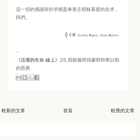
這一切的感謝與祈求都是奉靠主耶穌基督的名求，
阿們。
CR
╬
-
C
ynthia,
R
ogery...
C
ross,
R
eborn...
--
《活潑的生命-線上》
2/9, 因順服而得蒙耶和華以勒
的恩典
較新的文章
首頁
較舊的文章