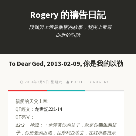
Rogery 的禱告日記
一段我與上帝最親密的故事，我與上帝最
貼近的對話
To Dear God, 2013-02-09, 你是我的以勒
2013年2月9日 星期六
POSTED BY ROGERY
親愛的天父上帝:
QT經文：
創世記22:1-14
QT亮光：
22:2
神說：「你帶著你的兒子，就是你
獨生的兒
子
，你所愛的以撒，往摩利亞地去，在我所要指示