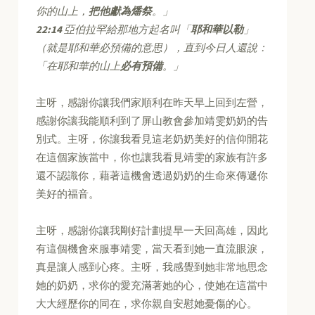
你的山上，
把他獻為燔祭
。」
22:14
亞伯拉罕給那地方起名叫「
耶和華以勒
」
（就是耶和華必預備的意思），直到今日人還說：
「在耶和華的山上
必有預備
。」
主呀，感謝你讓我們家順利在昨天早上回到左營，
感謝你讓我能順利到了屏山教會參加靖雯
奶奶的告
別式。主呀，你讓我看見這老奶奶美好的信仰開花
在這個家族當中，你也讓我看見靖雯的家族有許多
還不認識你，藉著這機會透過奶奶的生命來傳遞你
美好的福音。
主呀，感謝你讓我剛好計劃提早一天回高雄，因此
有這個機會來服事靖雯，當天看到她一直流眼淚，
真是讓人感到心疼。主呀，我感覺到她非常地思念
她的奶奶，求你的愛充滿著她的心，使她在這當中
大大經歷你的同在，求你親自安慰她憂傷的心。