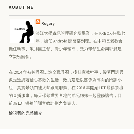
AOBUT ME
Rogery
淡江大學資訊管理研究所畢業，在 KKBOX 任職七
年，擔任 Android 開發部副理。在中和長老教會
擔任執事、敬拜團主領、青少年輔導，致力帶領生命與耶穌建
立親密關係。
在 2014 年被神呼召走進全職呼召，擔任宣教幹事，帶著門訓異
象走進憑著信心募款的生活，致力建造以關係為導向的門訓小
組，真實帶領門徒火熱跟隨耶穌。在 2016 年開始 LDT 晨禱祭壇
的直播服事，每天帶領世界各地的弟兄姊妹一起靈修禱告，目
前為 LDT 領袖門訓宣教計劃之負責人。
檢視我的完整簡介