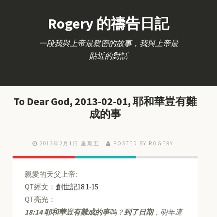
Rogery 的禱告日記
一段我與上帝最親密的故事，我與上帝最
貼近的對話
To Dear God, 2013-02-01, 耶和華豈有難
成的事
2013年2月1日 星期五
POSTED BY ROGERY
親愛的天父上帝:
QT經文：
創世記18:1-15
QT亮光：
18:14
耶和華豈有難成的事
嗎？
到了日期
，明年這