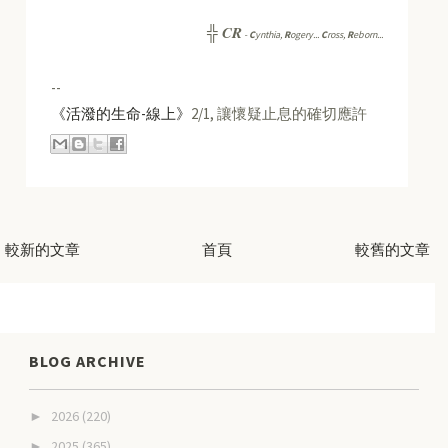
CR
╬
-
C
ynthia,
R
ogery...
C
ross,
R
eborn...
--
《活潑的生命-線上》
2/1, 讓懷疑止息的確切應許
較新的文章
首頁
較舊的文章
BLOG ARCHIVE
2026
(220)
►
2025
(365)
►