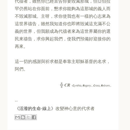
代禱者，雖然你已經宣告你要毀滅那城，但亞伯拉
罕仍舊站在你面前，懇求你能夠為這那城的義人而
不毀滅那城。主呀，求你使我也有一樣的心志來為
這世界禱告，雖然我知道你也即將毀滅這充滿不公
義的世界，但我願成為代禱者來為這世界屬你的選
民來禱告，求你興起我們，使我們預備好迎接你的
再來。
這一切的感謝與祈求都是奉靠主耶穌基督的名求，
阿們。
CR
╬
-
C
ynthia,
R
ogery...
C
ross,
R
eborn...
--
《活潑的生命-線上》
改變神心意的代求者