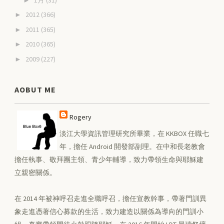
2012
(366)
►
2011
(365)
►
2010
(365)
►
2009
(227)
►
AOBUT ME
Rogery
淡江大學資訊管理研究所畢業，在 KKBOX 任職七
年，擔任 Android 開發部副理。在中和長老教會
擔任執事、敬拜團主領、青少年輔導，致力帶領生命與耶穌建
立親密關係。
在 2014 年被神呼召走進全職呼召，擔任宣教幹事，帶著門訓異
象走進憑著信心募款的生活，致力建造以關係為導向的門訓小