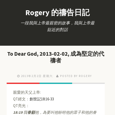
Rogery 的禱告日記
一段我與上帝最親密的故事，我與上帝最
貼近的對話
To Dear God, 2013-02-02, 成為堅定的代
禱者
2013年2月2日 星期六
POSTED BY ROGERY
親愛的天父上帝:
QT經文：
創世記18:16-33
QT亮光：
18:19
我
眷顧
他，為要叫他吩咐他的眾子和他的眷