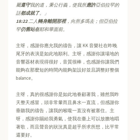
屬
遵守
我的道，秉公行義，使我所
應許
亞伯拉罕的
話
都成就了
。」
18:22
二人
轉身離開那裡
，向所多瑪去；但亞伯拉
罕
仍舊站在
耶和華面前。
主呀，感謝你應允我的禱告，讓 KK 音樂社在昨晚
尾牙的表演是如此地順利。主呀，感謝你讓場地的
音響器材表現得很好，音質很棒，也感謝你讓我們
能夠在那麼短的時間內能夠架設好並且調整好整個
balance。
主呀，真的很感謝你是如此地眷顧著我，雖然我昨
天整天感冒，頭非常暈而且鼻水一直流，但感謝你
垂聽我的禱告，讓我的喉嚨一直沒有被塞住。主
呀，感謝你賜給我勇氣，使我在臺上可以放膽地唱
著歌，而且聲音的狀況真是超乎所求所想，比平常
還要好。