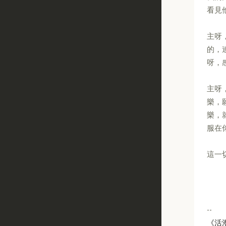
看見
主呀
的，
呀，
主呀
樂，
樂，
服在
這一
--
《活