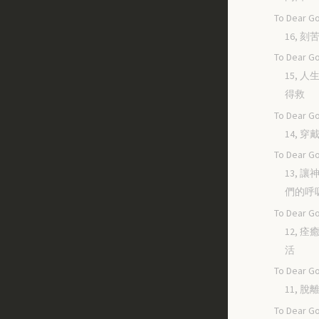
To Dear Go
16, 
To Dear Go
15, 
得救
To Dear Go
14, 
To Dear Go
13, 
們的呼
To Dear Go
12, 
活
To Dear Go
11, 
To Dear Go