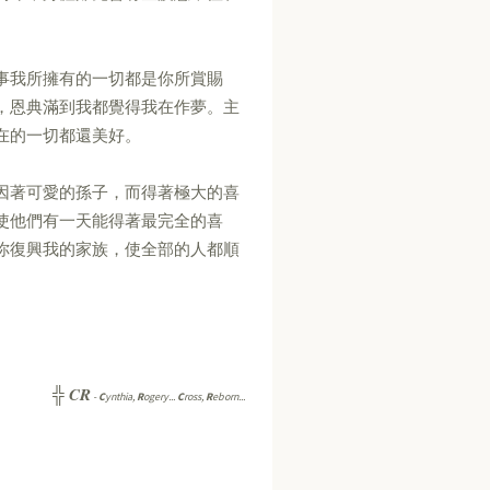
事我所擁有的一切都是你所賞賜
，恩典滿到我都覺得我在作夢。主
在的一切都還美好。
因著可愛的孫子，而得著極大的喜
使他們有一天能得著最完全的喜
你復興我的家族，使全部的人都順
CR
╬
-
C
ynthia,
R
ogery...
C
ross,
R
eborn...