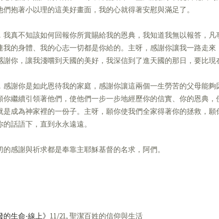
他們抱著小以理的這美好畫面，我的心就得著安慰與滿足了。
，我真不知該如何回報你所賞賜給我的恩典，我知道我無以報答，凡
連我的身體、我的心志一切都是你給的。主呀，感謝你讓我一路走來
感謝你，讓我淺嚐到天國的美好，我深信到了進天國的那日，要比現
，感謝你是如此恩待我的家庭，感謝你讓這兩個一生勞苦的父母能夠
願你繼續引領著他們，使他們一步一步地經歷你的信實、你的恩典，
就是成為神家裡的一份子。主呀，願你使我們全家得著你的拯救，願
你的話語下，直到永永遠遠。
切的感謝與祈求都是奉靠主耶穌基督的名求，阿們。
潑的生命-線上》
11/21, 聖潔百姓的信仰與生活