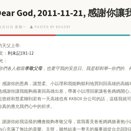
 Dear God, 2011-11-21, 感
11月21日 星期一
POSTED BY ROGERY
的天父上帝:
經文：
利未記19:1-12
亮光：
你們各人都當
孝敬父母
，也要守我的安息日。我是耶和華─你們的 
，感謝你的恩典，讓慧柔、小以理和我能夠順利地買到回高雄的高鐵
地感謝你讓我能夠藉著回高雄出差，帶著小以理回家讓爸爸媽媽開心
起曾經和慧柔聊到若有一天高雄也有 KKBOX 分公司的話，這樣我
你真的應允我們心中的祈求。
，謝謝你給我這樣的機會能夠孝敬父母，當我看見爸爸媽媽搶著抱小
內心充滿了無比的喜樂。主呀，雖然結束一整天的服事就從台北回到