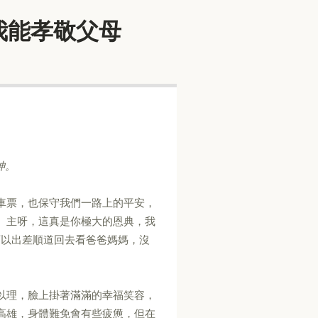
謝你讓我能孝敬父母
神。
車票，也保守我們一路上的平安，
。主呀，這真是你極大的恩典，我
就可以出差順道回去看爸爸媽媽，沒
以理，臉上掛著滿滿的幸福笑容，
高雄，身體難免會有些疲憊，但在