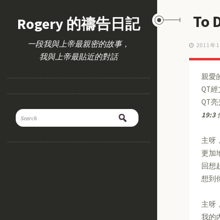
To
Rogery 的禱告日記
一段我與上帝最親密的故事，
2011年
我與上帝最貼近的對話
親愛
QT
QT
19:3
主呀
更加
回想
想到
主呀
我的