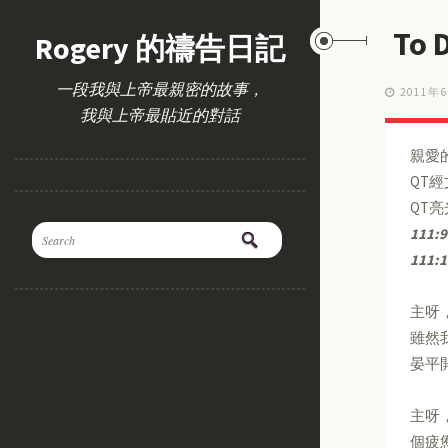
To
Rogery 的禱告日記
一段我與上帝最親密的故事，
2011年
我與上帝最貼近的對話
親愛
QT
QT
111:9
111:1
主呀
雖然
晏平
主呀
個疲