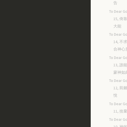
告
To Dear Go
15, 
大能
To Dear Go
14, 
合神心
To Dear Go
13, 
蒙神如
To Dear Go
12, 
悅
To Dear Go
11, 
To Dear Go
10, 