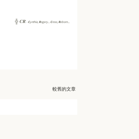
CR
╬
-
C
ynthia,
R
ogery...
C
ross,
R
eborn...
較舊的文章