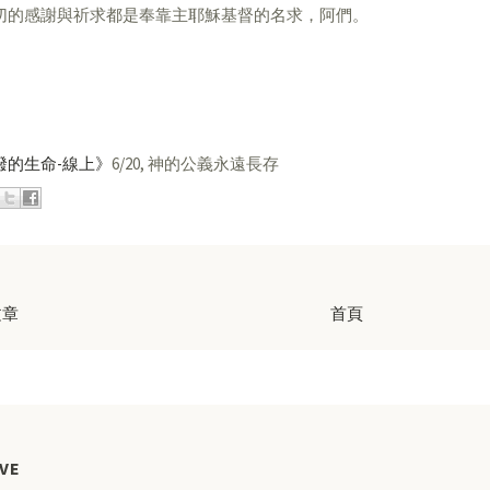
切的感謝與祈求都是奉靠主耶穌基督的名求，阿們。
潑的生命-線上》
6/20, 神的公義永遠長存
文章
首頁
VE