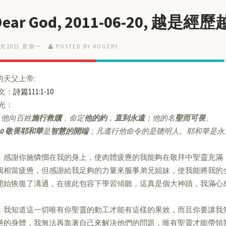
 Dear God, 2011-06-20, 越是
6月20日 星期一
POSTED BY ROGERY
的天父上帝:
經文：
詩篇111:1-10
亮光：
他向百姓
施行救贖
，命定
他的約
，
直到永遠
；他的名
聖而可畏
。
0
敬畏耶和華
是
智慧的開端
；凡遵行他命令的是聰明人。耶和華是永
，感謝你施憐憫在我的身上，使肉體疲憊的我能夠在敬拜中聖靈充滿
我相當疲憊，但感謝給我足夠的力量來服事弟兄姐妹，使我能將我的
開始恢復了溝通，在彼此包容下學習傾聽，這真是個大神蹟，我滿心
，我知道這一切唯有你聖靈的動工才能有這樣的果效，而且你要讓我
憊的身體，我無法再靠著自己來解決他們的問題，唯有聖靈才能帶領