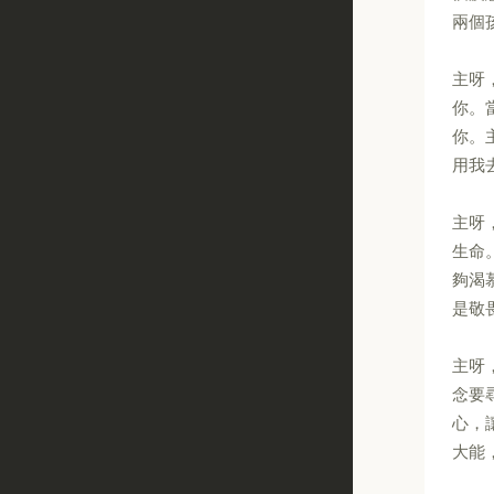
兩個
主呀
你。
你。
用我
主呀
生命
夠渴
是敬
主呀
念要
心，
大能