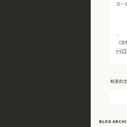
這一
--
《活
較新的
BLOG ARCHI