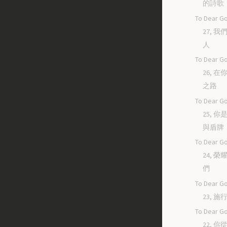
的詩歌
To Dear Go
27, 
人
To Dear Go
26, 
之路
To Dear Go
25, 
與盾牌
To Dear Go
24, 
們
To Dear Go
23, 
To Dear Go
22, 