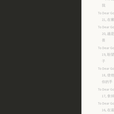
我
To Dear Go
21, 
To Dear Go
20, 
畏
To Dear Go
19, 
子
To Dear Go
18, 
你的手
To Dear Go
17, 
To Dear Go
16, 