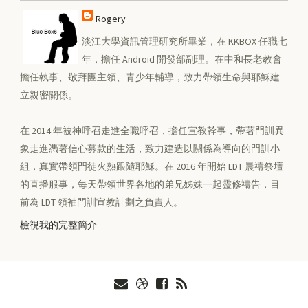
Rogery
淡江大學資訊管理研究所畢業，在 KKBOX 任職七
年，擔任 Android 開發部副理。在中和長老教會
擔任執事、敬拜團主領、青少年輔導，致力帶領生命與耶穌建
立親密關係。
在 2014 年被神呼召走進全職呼召，擔任宣教幹事，帶著門訓異
象走進憑著信心募款的生活，致力建造以關係為導向的門訓小
組，真實帶領門徒火熱跟隨耶穌。在 2016 年開始 LDT 晨禱祭壇
的直播服事，每天帶領世界各地的弟兄姊妹一起靈修禱告，目
前為 LDT 領袖門訓宣教計劃之負責人。
檢視我的完整簡介