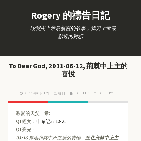
Rogery 的禱告日記
一段我與上帝最親密的故事，我與上帝最
貼近的對話
To Dear God, 2011-06-12, 荊棘中上主的
喜悅
2011年6月12日 星期日
POSTED BY ROGERY
親愛的天父上帝:
QT經文：
申命記33:13-21
QT亮光：
33:16
得地和其中所充滿的寶物，並
住荊棘中上主