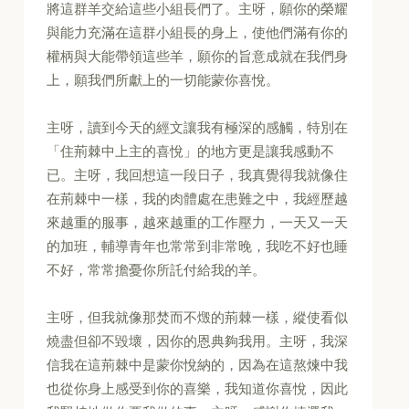
將這群羊交給這些小組長們了。主呀，願你的榮耀
與能力充滿在這群小組長的身上，使他們滿有你的
權柄與大能帶領這些羊，願你的旨意成就在我們身
上，願我們所獻上的一切能蒙你喜悅。
主呀，讀到今天的經文讓我有極深的感觸，特別在
「住荊棘中上主的喜悅」的地方更是讓我感動不
已。主呀，我回想這一段日子，我真覺得我就像住
在荊棘中一樣，我的肉體處在患難之中，我經歷越
來越重的服事，越來越重的工作壓力，一天又一天
的加班，輔導青年也常常到非常晚，我吃不好也睡
不好，常常擔憂你所託付給我的羊。
主呀，但我就像那焚而不燬的荊棘一樣，縱使看似
燒盡但卻不毀壞，因你的恩典夠我用。主呀，我深
信我在這荊棘中是蒙你悅納的，因為在這熬煉中我
也從你身上感受到你的喜樂，我知道你喜悅，因此