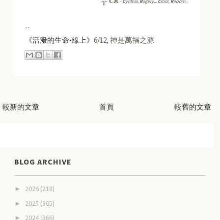
CR
╬
-
C
ynthia,
R
ogery...
C
ross,
R
eborn...
--
《活潑的生命-線上》
6/12, 神是萬福之源
較新的文章
首頁
較舊的文章
BLOG ARCHIVE
2026
(218)
►
2025
(365)
►
2024
(366)
►