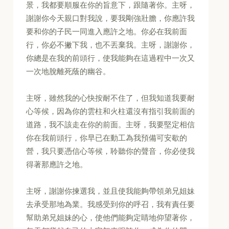
景，我都要順服在你的旨意下，跟隨著你。主呀，
謝謝你今天親口對我說，要我剛強壯膽，你應許我
要和你的子民一同進入應許之地。你必在我前面
行，你必不撇下我，也不丟棄我。主呀，謝謝你，
你總是在我的前頭行，使我能夠在這過程中一次又
一次地脫離死蔭的幽谷。
主呀，雖然我的心快按耐不住了，但我知道我要耐
心等候，因為你的雲柱和火柱還沒有指引我前面的
道路，我不該走在你的前面。主呀，我要堅定相信
你在我前頭行，你早已在動工為我預備可安歇的
營，我只要憑信心等候，聆聽你的聲音，你必使我
得著那應許之地。
主呀，謝謝你揀選我，並且使我能夠帶領弟兄姐妹
去承受那地為業。我感受到你的呼召，我有責任要
幫助弟兄姐妹的心，使他們能夠定睛地仰望著你，