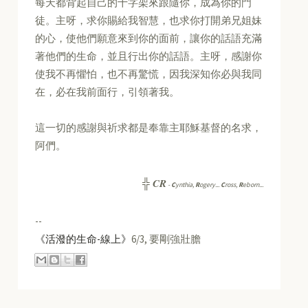
每天都背起自己的十字架來跟隨你，成為你的門
徒。主呀，求你賜給我智慧，也求你打開弟兄姐妹
的心，使他們願意來到你的面前，讓你的話語充滿
著他們的生命，並且行出你的話語。主呀，感謝你
使我不再懼怕，也不再驚慌，因我深知你必與我同
在，必在我前面行，引領著我。
這一切的感謝與祈求都是奉靠主耶穌基督的名求，
阿們。
CR
╬
-
C
ynthia,
R
ogery...
C
ross,
R
eborn...
--
《活潑的生命-線上》
6/3, 要剛強壯膽