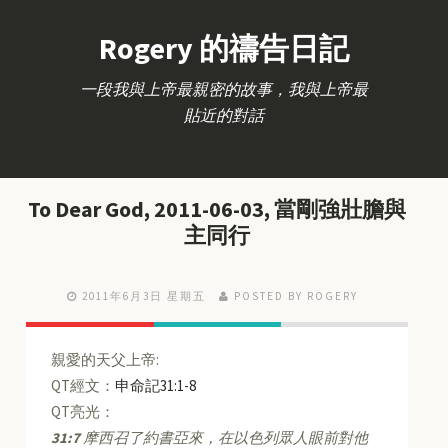
Rogery 的禱告日記
一段我與上帝最親密的故事，我與上帝最
貼近的對話
To Dear God, 2011-06-03, 當剛強壯膽與
主同行
2011年6月3日 星期五
POSTED BY ROGERY
親愛的天父上帝:
QT經文：
申命記31:1-8
QT亮光：
31:7
摩西召了約書亞來，在以色列眾人眼前對他