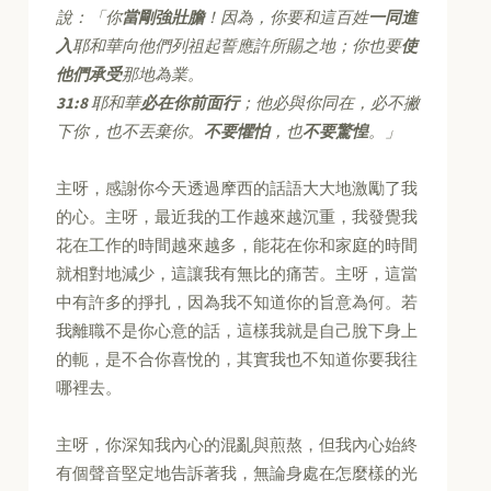
說：「你
當剛強壯膽
！因為，你要和這百姓
一同進
入
耶和華向他們列祖起誓應許所賜之地；你也要
使
他們承受
那地為業。
31:8
耶和華
必在你前面行
；他必與你同在，必不撇
下你，也不丟棄你。
不要懼怕
，也
不要驚惶
。」
主呀，感謝你今天透過摩西的話語大大地激勵了我
的心。主呀，最近我的工作越來越沉重，我發覺我
花在工作的時間越來越多，能花在你和家庭的時間
就相對地減少，這讓我有無比的痛苦。主呀，這當
中有許多的掙扎，因為我不知道你的旨意為何。若
我離職不是你心意的話，這樣我就是自己脫下身上
的軛，是不合你喜悅的，其實我也不知道你要我往
哪裡去。
主呀，你深知我內心的混亂與煎熬，但我內心始終
有個聲音堅定地告訴著我，無論身處在怎麼樣的光