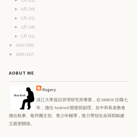
4月
(30)
►
3月
(31)
►
2月
(28)
►
1月
(31)
►
2010
(365)
►
2009
(227)
►
AOBUT ME
Rogery
淡江大學資訊管理研究所畢業，在 KKBOX 任職七
年，擔任 Android 開發部副理。在中和長老教會
擔任執事、敬拜團主領、青少年輔導，致力帶領生命與耶穌建
立親密關係。