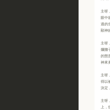
主呀
眼中
過的
顯神
主呀
爛攤
的態
神來
主呀
得以
決定
主呀
上，