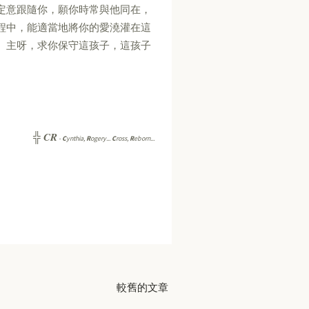
定意跟隨你，願你時常與他同在，
程中，能適當地將你的愛澆灌在這
。主呀，求你保守這孩子，這孩子
CR
╬
-
C
ynthia,
R
ogery...
C
ross,
R
eborn...
較舊的文章