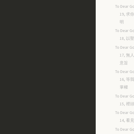
To Dear Go
19, 
明
To Dear Go
18, 
To Dear Go
17, 
意旨
To Dear Go
16, 
掌權
To Dear Go
15, 
To Dear Go
14, 
To Dear Go