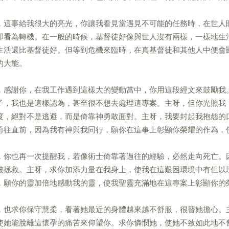
，這事給我很大的亮光，你讓我看見當遇見不可能的任務時，在世人
卻看為轉機。在一般的時候，基督徒好像與世人沒有兩樣，一樣地生
生活還比基督徒好。但等到危機來臨時，在真基督徒和其他人中便會
的大能。
，感謝你，在我工作遇到這樣大的變動當中，你用這段經文來鼓勵我
子，我也是這樣認為，甚至很不想去處理這專案。主呀，但你光照我
度，絕對不是逃避，而是倚靠神勇敢面對。主呀，我要封起我抱怨的
勇往直前，因為我有神與我同行，願你在這事上彰顯你榮耀的作為，
，你也再一次提醒我，若像術士倚靠著過往的經驗，必然走向死亡。
被拯救。主呀，求你加添力量在我身上，使我在這艱困環境中有但以
，願你的靈加倍地感動我的靈，使我聖靈充滿地在這專案上彰顯你的
，也求你保守慧柔，看著她最近的身體越來越不舒服，很替她擔心。
使她能脫離這懷孕的痛苦來仰望你。求你憐憫她，使她不致如此地不