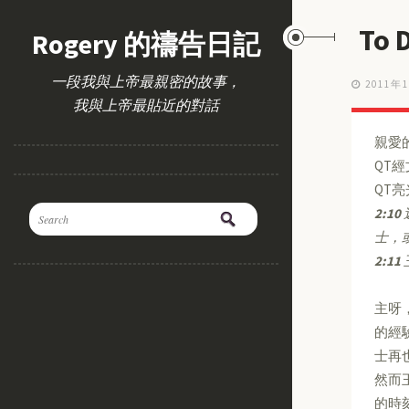
To 
Rogery 的禱告日記
一段我與上帝最親密的故事，
2011年
我與上帝最貼近的對話
親愛
QT
QT
2:10
士，
2:11
主呀
的經
士再
然而
的時