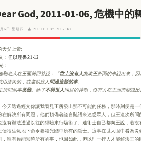
Dear God, 2011-01-06, 危機中
1月6日 星期四
POSTED BY ROGERY
的天父上帝:
經文：
但以理書2:1-13
亮光：
迦勒底人在王面前回答說：「
世上沒有人
能將王所問的事說出來；因
或用法術的，或迦勒底人
問過這樣的事
。
王所問的事
甚難
。除了
不與世人
同居的神明，沒有人在王面前能說出
，今天透過經文你讓我看見王所發出那不可能的任務，那時刻便是一
驗在解決所有問題，他們預備著謊言亂語來迷惑眾人，但王這次所問
也沒有辦法透過以往的經驗來行騙術了。連術士自己都向王說，若沒
王便很生氣地下命令要殺光國中所有的哲士。這事在世人眼中看為災
刻，唯有你能知曉所有的事，也因如此，但以理一行人才能解決王的