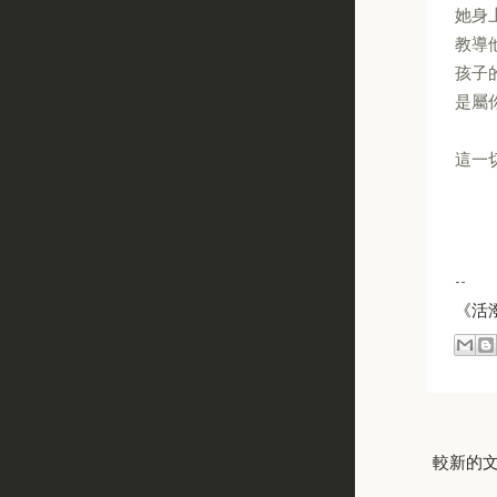
她身
教導
孩子
是屬
這一
--
《活
較新的