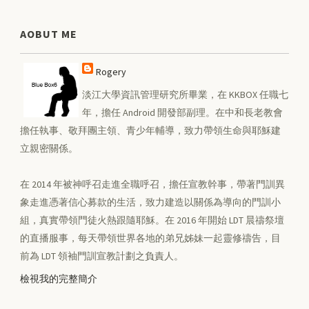
AOBUT ME
Rogery
淡江大學資訊管理研究所畢業，在 KKBOX 任職七
年，擔任 Android 開發部副理。在中和長老教會
擔任執事、敬拜團主領、青少年輔導，致力帶領生命與耶穌建
立親密關係。
在 2014 年被神呼召走進全職呼召，擔任宣教幹事，帶著門訓異
象走進憑著信心募款的生活，致力建造以關係為導向的門訓小
組，真實帶領門徒火熱跟隨耶穌。在 2016 年開始 LDT 晨禱祭壇
的直播服事，每天帶領世界各地的弟兄姊妹一起靈修禱告，目
前為 LDT 領袖門訓宣教計劃之負責人。
檢視我的完整簡介