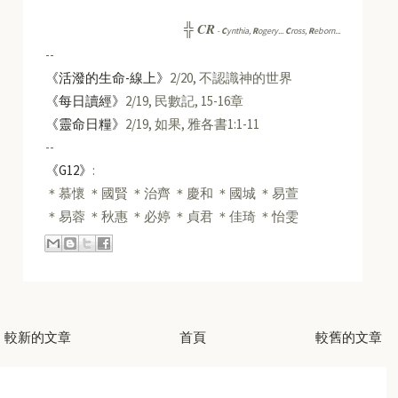
CR
╬
-
C
ynthia,
R
ogery...
C
ross,
R
eborn...
--
《活潑的生命-線上》
2/20, 不認識神的世界
《每日讀經》
2/19, 民數記, 15-16章
《靈命日糧》
2/19, 如果, 雅各書1:1-11
--
《G12》
:
＊慕懷 ＊國賢 ＊治齊 ＊慶和 ＊國城 ＊易萱
＊易蓉 ＊秋惠 ＊必婷 ＊貞君 ＊佳琦 ＊怡雯
較新的文章
首頁
較舊的文章