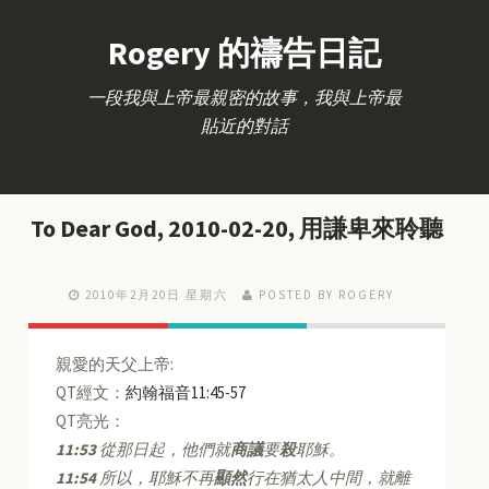
Rogery 的禱告日記
一段我與上帝最親密的故事，我與上帝最
貼近的對話
To Dear God, 2010-02-20, 用謙卑來聆聽
2010年2月20日 星期六
POSTED BY ROGERY
親愛的天父上帝:
QT經文：
約翰福音11:45-57
QT亮光：
11:53
從那日起，他們就
商議
要
殺
耶穌。
11:54
所以，耶穌不再
顯然
行在猶太人中間，就離