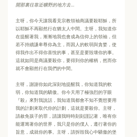
開那裏往靠近曠野的地方去...
主呀，你今天讓我看見宗教領袖商議要殺耶穌，所
以耶穌不再顯然行在猶太人中間。主呀，我知道你
在提醒著我，漸漸地我也會成為信仰上的領袖，但
若不持續謙卑尊你為主，而因人的軟弱與貪婪，使
得我作出不得你喜悅的事，甚至是要毀壞你的事。
這就如同是商議要殺你，要得到你的權柄，然而你
就不會顯然行在我們的中間。
主呀，謝謝你如此深刻地提醒我，你知道我的軟
弱，你知道我的驕傲。你今天用了極強烈的字眼
『殺』來對我說話，我知道我都會不知不覺想要用
我的計劃來取代你的計劃，這就是要殺你。主呀，
請赦免孩子的罪，請讓我時時刻刻謹記著，唯有你
能運籌著你的世界，我只是你的僕人，遵行著你的
旨意，成就你的事。主呀，請拆毀我心中驕傲的堡