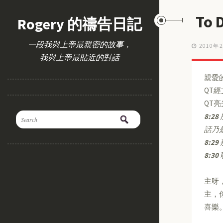
To
Rogery 的禱告日記
一段我與上帝最親密的故事，
2010年
我與上帝最貼近的對話
親愛
QT
QT
8:28
話乃
8:29
8:30
主呀
主，
喜樂