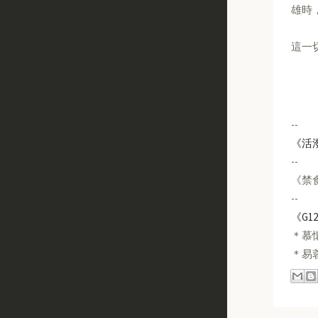
雄時
這一
--
《活
--
《禁
--
《G1
＊慕懷
＊易蓉