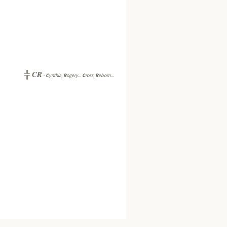
CR
╬
-
C
ynthia,
R
ogery...
C
ross,
R
eborn...