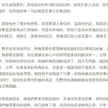
，你又讓我看到，當你說出8:28-29的這段話時，就有許多人信你。
做的，你所說的每一句話都是照著父所教訓的。
，謝謝你作了最好的榜樣，若我要讓人相信你、認識你的話，我就必
件事是憑著我自己所做的，而是你所做的。而我只是為你所做的說出
哈利路亞，感謝主，謝謝你的話語，我會謹記在心並且遵行，感謝主
，懇求你與承怡同在，昨晚我將你要我轉達給她的話語傳簡訊給她，
，我都看在眼裡。現在困擾在妳心中的那問題會得到解決的！』主呀
事。但我相信承怡知道，因她昨晚很感動地哭了，我今天問她，她說
亞，主呀，你真是奇妙恩典的主。你真是一個讓我猜不透的主，你透
感謝你如此地使用我。雖然我不知我做了什麼，但我為被你使用這事
怡同行，我知你必應允對她的承諾，但懇求你讓她能親自感受到與你
願主憐憫她。
與我爸媽同在，讓他們將來也能認識你，常做你所喜悅的事，得到你
我們都需要你的拯救。你已拯救了我，我深知你必拯救我父母。主呀