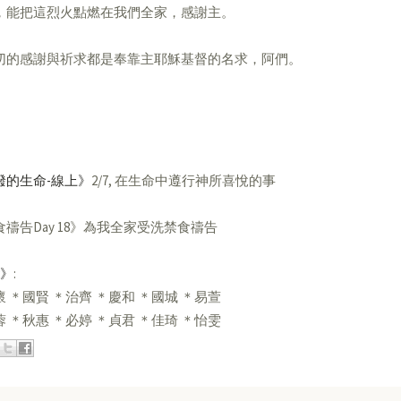
，能把這烈火點燃在我們全家，感謝主。
切的感謝與祈求都是奉靠主耶穌基督的名求，阿們。
潑的生命-線上》
2/7, 在生命中遵行神所喜悅的事
食禱告Day 18》為我全家受洗禁食禱告
2》
:
 ＊國賢 ＊治齊 ＊慶和 ＊國城 ＊易萱
 ＊秋惠 ＊必婷 ＊貞君 ＊佳琦 ＊怡雯