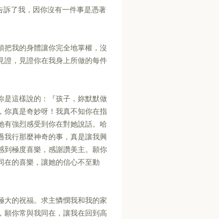
你告訴了我，因你沒有一件事是憑著
須把我的身體讓你完全地掌權，沒
見證，見證你在我身上所做的每件
。
你是這樣說的：『孩子，妳默默做
，你真是奇妙呀！我真不知你在指
她有強烈感受到你在對她說話。哈
過我行那麼神奇的事，真是讓我興
感到極度喜樂，感謝讚美主。願你
同在的喜樂，讓她的信心不至動
極大的祝福。求主憐憫我和我的家
，願你常與我同在，讓我在回到高