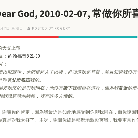
 Dear God, 2010-02-07, 常做
2月7日 星期日
POSTED BY ROGERY
的天父上帝:
經文：
約翰福音8:21-30
亮光：
所以耶穌說：你們舉起人子以後，必知道我是基督，並且知道我沒有
是照著
父所教訓
我的。
那差我來的是與我
同在
；他沒有
撇下
我獨自在這裡，因為我
常做
他所
耶穌說這話的時候，就有許多人
信他
。
，謝謝你的肯定，因為我最近是如此地感受到你與我同在，而你說因
你真是對我太好了。主呀，謝謝你總是那麼地激勵著我，我要更常作
。