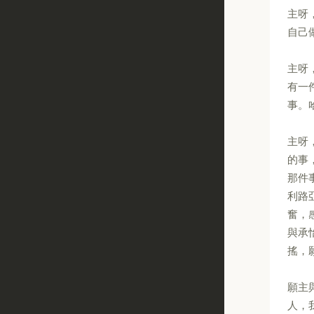
主呀
自己
主呀
有一
事。
主呀
的事
那件
利路
奮，
與承
搖，
願主
人，