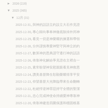
2026
(218)
►
2025
(365)
▼
12月
(31)
▼
2025-12-31, 與神的話語立約設立大石作見證
2025-12-30, 專心歸向事奉神徹底除掉外邦神
2025-12-29, 看見一切是神榮耀的揀選和帶領
2025-12-28, 分外謹慎專愛神堅守與神立的約
2025-12-27, 數算神的恩典謹守遵行神的話語
2025-12-26, 倚靠神化解紛爭見證在主裡合一
2025-12-25, 素常盼望神安慰親眼看見神救恩
2025-12-24, 讚美基督降生彰顯榮耀得享平安
2025-12-23, 仰望基督大光降臨帶來生命翻轉
2025-12-22, 杜絕悖逆神罪惡持守全體的聖潔
2025-12-21, 忠心完成神使命持續愛神專靠神
2025-12-20, 倚靠神建造四圍保護和穩固根基