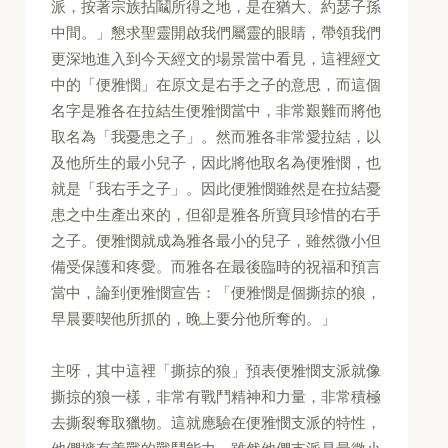
派，按著宗族拈鬮所得之地，是在猶大、約瑟子孫
中間。」懇求聖靈開啟我們屬靈的眼睛，帶領我們
更深地進入到今天經文的場景當中看見，這裡經文
中的「便雅憫」在原文是右手之子的意思，而這個
名字是雅各在拉結生便雅憫當中，非常艱難而將他
取名為「我憂患之子」。然而雅各非常愛拉結，以
及他所生的最小兒子，因此將他取名為便雅憫，也
就是「我右手之子」。因此便雅憫雖然是在拉結憂
患之中生產出來的，但卻是雅各所寶貝珍惜的右手
之子。便雅憫就成為雅各最小的兒子，雖然微小但
備受保護和疼愛。而雅各在最後臨時的祝福和預言
當中，論到便雅憫宣告：「便雅憫是個撕掠的狼，
早晨要喫他所抓的，晚上要分他所奪的。」
主呀，其中這裡「撕掠的狼」預表便雅憫支派就像
撕掠的狼一樣，非常有戰鬥精神和力量，非常積極
去撕裂奪取獵物。這就應驗在便雅憫支派的特性，