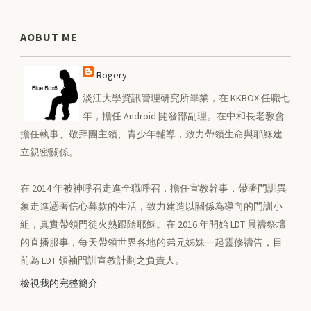
AOBUT ME
Rogery
淡江大學資訊管理研究所畢業，在 KKBOX 任職七
年，擔任 Android 開發部副理。在中和長老教會
擔任執事、敬拜團主領、青少年輔導，致力帶領生命與耶穌建
立親密關係。
在 2014 年被神呼召走進全職呼召，擔任宣教幹事，帶著門訓異
象走進憑著信心募款的生活，致力建造以關係為導向的門訓小
組，真實帶領門徒火熱跟隨耶穌。在 2016 年開始 LDT 晨禱祭壇
的直播服事，每天帶領世界各地的弟兄姊妹一起靈修禱告，目
前為 LDT 領袖門訓宣教計劃之負責人。
檢視我的完整簡介