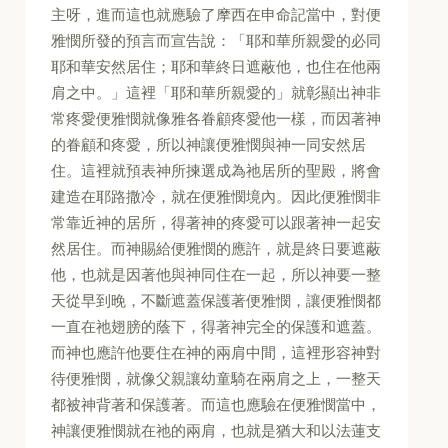
主呀，進而這也就應驗了摩西在申命記當中，對便
雅憫所發的預言而宣告說：「耶和華所親愛的必同
耶和華安然居住；耶和華終日遮蔽他，也住在他兩
肩之中。」這裡「耶和華所親愛的」就彰顯出神非
常疼愛便雅憫就像雅各眷顧疼愛他一樣，而因著神
的眷顧和疼愛，所以神讓便雅憫與神一同安然居
住。這裡就預表神所揀選成為祂居所的聖殿，將會
建造在耶路撒冷，就在便雅憫境內。因此便雅憫非
常靠近神的居所，得著神的疼愛可以跟著神一起安
然居住。而神賜給便雅憫的應許，就是終日要遮蔽
他，也就是因著他與神同住在一起，所以神要一整
天從早到晚，不斷遮蓋保護著便雅憫，讓便雅憫都
一直在祂翅膀的蔭下，得著神完全的保護和遮蓋。
而神也應許他要住在神的兩肩中間，這裡形容神對
待便雅憫，就像父親讓幼童騎在兩肩之上，一整天
都被神背著和保護著。而這也應驗在便雅憫當中，
神讓便雅憫就在祂的兩肩，也就是猶大和以法蓮支