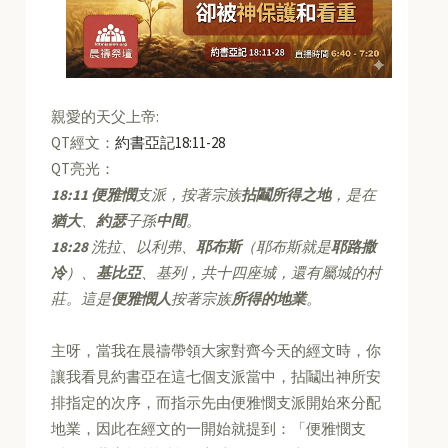
親愛的天父上帝:
QT經文：
約書亞記18:11-28
QT亮光：
18:11
便雅憫
支派，按著宗族
拈鬮所得之地
，是在
猶大
、
約瑟
子孫
中間
。
18:28
洗拉、以利弗、
耶布斯
（耶布斯就是
耶路撒
冷
）、
基比亞
、基列，共十四座城，還有屬城的村
莊。這是
便雅憫人
按著宗族
所得的地業
。
主呀，當我在晨禱帶領大家對齊今天的經文時，你
讓我看見約書亞在這七個支派當中，拈鬮出神所安
排指定的次序，而指示先由便雅憫支派開始來分配
地業，因此在經文的一開始就提到：「便雅憫支