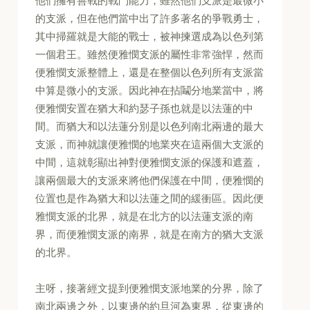
他們擁有善戰的戰鬥能力，雖然他們支派是最微小
的支派，但在他們當中出了許多著名的爭戰勇士，
其中掃羅就是大能的戰士，被神揀選成為以色列第
一個君王。雖然便雅憫支派的屬性非常強悍，然而
便雅憫支派整體上，還是在整個以色列所有支派當
中算是微小的支派。因此神在拈鬮分地業當中，將
便雅憫安置在猶大和約瑟子孫也就是以法蓮的中
間。而猶大和以法蓮分別是以色列南北兩邊的最大
支派，而神就讓便雅憫的地業夾在這兩個大支派的
中間，這就彰顯出神對便雅憫支派的保護和遮蓋，
讓兩個最大的支派來將他們保護在中間，便雅憫的
位置也是作為猶大和以法蓮之間的緩衝區。因此便
雅憫支派的北界，就是在北方的以法蓮支派的南
界，而便雅憫支派的南界，就是在南方的猶大支派
的北界。
主呀，接著經文提到便雅憫支派地業的分界，除了
南北兩邊之外，以東邊的約旦河為東界，從東邊的