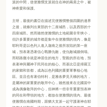
派的中間，使便雅憫支派就住在神的兩肩之中，被
神疼愛和保護。
主呀，最後約書亞在描述完便雅憫整個四圍的邊界
之後，就條列出東部的十二座城邑，以及西部的十
四座城邑。然而雖然便雅憫的土地範圍非常狹小，
但許多重要的城市都是集中在便雅憫的境內，像是
耶利哥是以色列人進入迦南之後所攻陷的第一座
城，預表著憑著信心戰勝仇敵，使仇敵城牆倒塌。
而耶路撒冷就是神居住的地方，聖殿的所在地，預
表著神與屬神子民同在的核心。而基比亞是掃羅王
的家鄉和首都，成為以色列國的重要軍事核心地
區。並且也有著伯特利，是雅各夢見天梯的地方，
是屬神的家重要的敬拜中心，雖然後來在北國當中
成為偶像敬拜的中心，但神將一些非常重要預表神
的同在和帶領的地方，都放在便雅憫的境內。最後
便雅憫在南國時期，跟猶大支派一起守護著神在耶