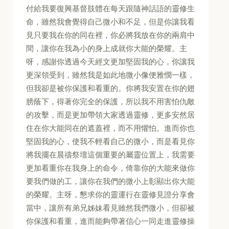
付給我要復興基督肢體在每天跟隨神話語的靈修生
命，雖然我會覺得自己微小和不足，但是你讓我看
見只要我在你的同在裡，你必將我放在你的兩肩中
間，讓你在我為小的身上成就你大能的榮耀。主
呀，感謝你透過今天經文更加堅固我的心，你讓我
更深領受到，雖然我是如此地微小像便雅憫一樣，
但我卻是被你保護和看重的。你將我安置在你的翅
膀蔭下，得著你完全的保護，所以我不用害怕仇敵
的攻擊，而是更加帶領大家透過靈修，更多安然居
住在你大能同在的遮蓋裡，而不用懼怕。進而你也
堅固我的心，使我不輕看自己的微小，而是看見你
將我擺在晨禱祭壇這個重要的屬靈位置上，我需要
更加看重你在我身上的命令，倚靠你的大能來做你
要我們做的工，讓你在我們的微小上彰顯出你大能
的榮耀。主呀，懇求你的靈運行在靈修見證分享會
當中，讓所有弟兄姊妹看見雖然我們微小，但卻被
你保護和看重，進而能夠帶著信心一同走進靈修操