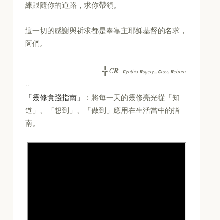
練跟隨你的道路，求你帶領。
這一切的感謝與祈求都是奉靠主耶穌基督的名求，
阿們。
CR
╬
-
C
ynthia,
R
ogery...
C
ross,
R
eborn...
--
「靈修實踐指南」
：將每一天的靈修亮光從「知
道」、「想到」、「做到」應用在生活當中的指
南。