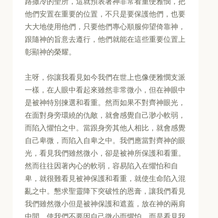
路撒冷的聖所，這就預表著神非常看重便雅憫，把
他們安置在重要的位置，不只是要保護他們，也要
大大地使用他們，只要他們專心順服仰望倚靠神，
跟隨神的旨意去遵行，他們就能在這些重要位置上
彰顯神的榮耀。
主呀，你讓我看見如今我們在世上也像便雅憫支派
一樣，在人眼中看起來雖然非常微小，但在神眼中
是被神特別揀選和看重。然而如果不對齊神眼光，
在面對身旁環繞的仇敵，就會感覺自己渺小軟弱，
而陷入懼怕之中。當跟身旁其他人相比，就會感覺
自己卑微，而陷入自卑之中。我們應當對齊神的眼
光，看見我們雖然微小，卻是被神所保護和看重。
然而往往因著內心的軟弱，容易陷入在懼怕和自
卑，就很難看見被神保護和看重，就使生命陷入混
亂之中。懇求聖靈降下突破性的恩膏，讓我們看見
我們雖然微小但是被神保護和遮蓋，放在神的兩肩
中間。使我們不要因自己微小而懼怕，而是看見我