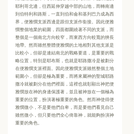
耶利哥北邊，往西延伸穿越中部的山地，而轉南邊
到伯特利和路斯，一直到伯和侖和基列巴力成為西
界，便雅憫支派西邊是跟但支派作銜接。因此便雅
憫整個地業的範圍，四面都圍繞著不同的支派，而
整個是一個南北方向較窄，而東西方向較寬的狹長
地帶。然而雖然整體便雅憫的土地相對其他支派是
比較小，但卻是連結南北的戰略要道，是重要的戰
略位置，特別是耶布斯，也就是耶路撒冷是被劃分
在便雅憫支派裡面。因此便雅憫支派雖然整個土地
範圍小，但卻是極為重要，而將來屬神的聖城耶路
撒冷就被劃分在他們裡面，這裡也就彰顯出神把便
雅憫放在神的身邊保護著，並且被神放在一個極為
重要的位置，扮演著極重要的角色。然而神使得便
雅憫微小，不是要他們自卑，而是要他們看見自己
雖然微小，但只要他們全心倚靠神，就能夠扮演神
重要的角色。