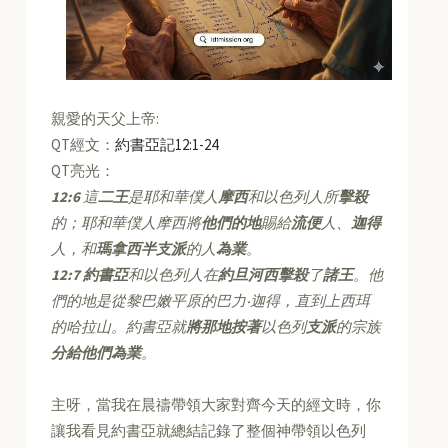
親愛的天父上帝:
QT經文：
約書亞記12:1-24
QT亮光：
12:6
這
二王
是耶和華僕人
摩西
和以色列人所
擊殺
的；耶和華僕人摩西將
他們的地
賜給
流便
人、
迦得
人，和
瑪拿西半支派
的人
為業
。
12:7
約書亞
和以色列人在
約旦河西擊殺
了
諸王
。他
們的地是從黎巴嫩平原的巴力‧迦得，直到上西珥
的哈拉山。約書亞就
將那地按著
以色列
支派
的宗族
分給他們為業
。
主呀，當我在晨禱帶領大家對齊今天的經文時，你
讓我看見約書亞就總結記錄了整個神帶領以色列