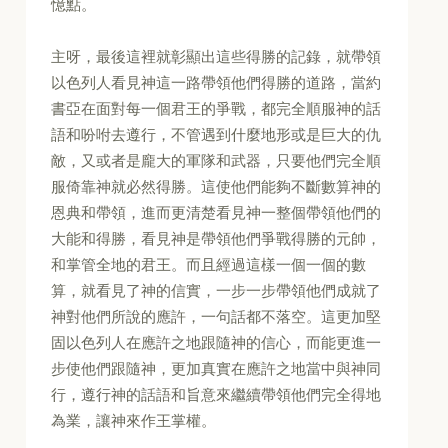
憶點。
主呀，最後這裡就彰顯出這些得勝的記錄，就帶領
以色列人看見神這一路帶領他們得勝的道路，當約
書亞在面對每一個君王的爭戰，都完全順服神的話
語和吩咐去遵行，不管遇到什麼地形或是巨大的仇
敵，又或者是龐大的軍隊和武器，只要他們完全順
服倚靠神就必然得勝。這使他們能夠不斷數算神的
恩典和帶領，進而更清楚看見神一整個帶領他們的
大能和得勝，看見神是帶領他們爭戰得勝的元帥，
和掌管全地的君王。而且經過這樣一個一個的數
算，就看見了神的信實，一步一步帶領他們成就了
神對他們所說的應許，一句話都不落空。這更加堅
固以色列人在應許之地跟隨神的信心，而能更進一
步使他們跟隨神，更加真實在應許之地當中與神同
行，遵行神的話語和旨意來繼續帶領他們完全得地
為業，讓神來作王掌權。