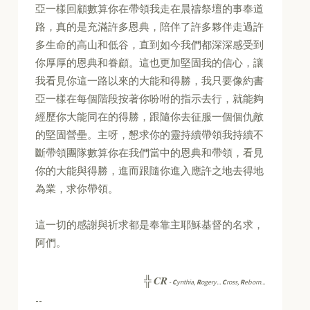
亞一樣回顧數算你在帶領我走在晨禱祭壇的事奉道
路，真的是充滿許多恩典，陪伴了許多夥伴走過許
多生命的高山和低谷，直到如今我們都深深感受到
你厚厚的恩典和眷顧。這也更加堅固我的信心，讓
我看見你這一路以來的大能和得勝，我只要像約書
亞一樣在每個階段按著你吩咐的指示去行，就能夠
經歷你大能同在的得勝，跟隨你去征服一個個仇敵
的堅固營壘。主呀，懇求你的靈持續帶領我持續不
斷帶領團隊數算你在我們當中的恩典和帶領，看見
你的大能與得勝，進而跟隨你進入應許之地去得地
為業，求你帶領。
這一切的感謝與祈求都是奉靠主耶穌基督的名求，
阿們。
CR
╬
-
C
ynthia,
R
ogery...
C
ross,
R
eborn...
--