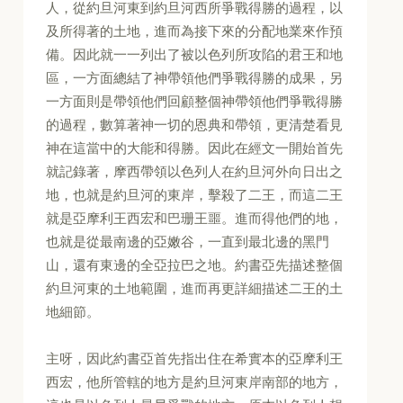
人，從約旦河東到約旦河西所爭戰得勝的過程，以
及所得著的土地，進而為接下來的分配地業來作預
備。因此就一一列出了被以色列所攻陷的君王和地
區，一方面總結了神帶領他們爭戰得勝的成果，另
一方面則是帶領他們回顧整個神帶領他們爭戰得勝
的過程，數算著神一切的恩典和帶領，更清楚看見
神在這當中的大能和得勝。因此在經文一開始首先
就記錄著，摩西帶領以色列人在約旦河外向日出之
地，也就是約旦河的東岸，擊殺了二王，而這二王
就是亞摩利王西宏和巴珊王噩。進而得他們的地，
也就是從最南邊的亞嫩谷，一直到最北邊的黑門
山，還有東邊的全亞拉巴之地。約書亞先描述整個
約旦河東的土地範圍，進而再更詳細描述二王的土
地細節。
主呀，因此約書亞首先指出住在希實本的亞摩利王
西宏，他所管轄的地方是約旦河東岸南部的地方，