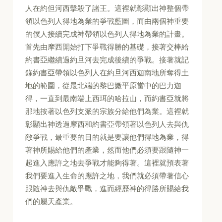
人在約但河西擊殺了諸王。這裡就彰顯出神整個帶
領以色列人得地為業的爭戰藍圖，而由兩個神重要
的僕人接續完成神帶領以色列人得地為業的計畫。
首先由摩西開始打下爭戰得勝的基礎，接著交棒給
約書亞繼續過約旦河去完成後續的爭戰。接著就記
錄約書亞帶領以色列人在約旦河西迦南地所奪得土
地的範圍，從最北端的黎巴嫩平原當中的巴力迦
得，一直到最南端上西珥的哈拉山，而約書亞就將
那地按著以色列支派的宗族分給他們為業。這裡就
彰顯出神透過摩西和約書亞帶領著以色列人去與仇
敵爭戰，最重要的目的就是要讓他們得地為業，得
著神所賜給他們的產業，然而他們必須要跟隨神一
起進入應許之地去爭戰才能夠得著。這裡就預表著
我們要進入生命的應許之地，我們就必須帶著信心
跟隨神去與仇敵爭戰，進而經歷神的得勝所賜給我
們的屬天產業。