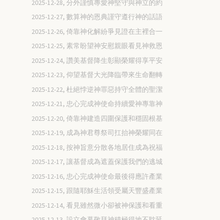
2025-12-28, 分外謹慎專愛神堅守與神立的約
2025-12-27, 數算神的恩典謹守遵行神的話語
2025-12-26, 倚靠神化解紛爭見證在主裡合一
2025-12-25, 素常盼望神安慰親眼看見神救恩
2025-12-24, 讚美基督降生彰顯榮耀得享平安
2025-12-23, 仰望基督大光降臨帶來生命翻轉
2025-12-22, 杜絕悖逆神罪惡持守全體的聖潔
2025-12-21, 忠心完成神使命持續愛神專靠神
2025-12-20, 倚靠神建造四圍保護和穩固根基
2025-12-19, 成為神君尊祭司扛抬神榮耀同在
2025-12-18, 按神旨意分散各地居住成為祝福
2025-12-17, 讓基督成為遮蓋保護我們的逃城
2025-12-16, 忠心完成神使命最後得應許產業
2025-12-15, 跟隨耶穌生活領受屬天豐盛產業
2025-12-14, 看見雖然微小卻被神保護和看重
2025-12-13, 設立會幕敬拜神積極得地不耽延