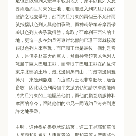
這也是以色列人最早爭戰的地方，原本以色列人想
要經過約旦河東的土地，進而能進入到約旦河西的
應許之地去爭戰，然而約旦河東的兩個王不允許而
就抵擋以色列人與他們爭戰。而神就帶領著摩西帶
著以色列人去爭戰得勝，奪取了亞摩利王西宏的土
地，更進一步在約旦河東岸北部的巴珊王噩就接著
跟以色列人來爭戰，而巴珊王噩是最後一個利乏音
人，是個身材高大的巨人，然而神帶領著以色列人
戰勝了巨人巴珊王噩，而奪取了巴珊王噩在約旦河
東岸北部的土地，最北邊到黑門山，而最南邊到雅
博河，東邊到撒迦，而這整片土地非常肥沃，適合
畜牧，因此以色列兩個半支派的領袖請求摩西能夠
將約旦河東的土地賜給他們，而他們願意順服神和
摩西的命令，跟隨他們的弟兄一同過約旦河去到應
許之地爭戰。
主呀，這使得約書亞就記錄著，這二王是耶和華僕
人摩西和以色列人所擊殺的，耶和華僕人摩西將他