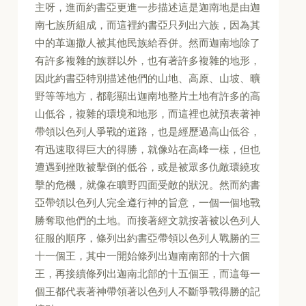
主呀，進而約書亞更進一步描述這是迦南地是由迦
南七族所組成，而這裡約書亞只列出六族，因為其
中的革迦撒人被其他民族給吞併。然而迦南地除了
有許多複雜的族群以外，也有著許多複雜的地形，
因此約書亞特別描述他們的山地、高原、山坡、曠
野等等地方，都彰顯出迦南地整片土地有許多的高
山低谷，複雜的環境和地形，而這裡也就預表著神
帶領以色列人爭戰的道路，也是經歷過高山低谷，
有迅速取得巨大的得勝，就像站在高峰一樣，但也
遭遇到挫敗被擊倒的低谷，或是被眾多仇敵環繞攻
擊的危機，就像在曠野四面受敵的狀況。然而約書
亞帶領以色列人完全遵行神的旨意，一個一個地戰
勝奪取他們的土地。而接著經文就按著被以色列人
征服的順序，條列出約書亞帶領以色列人戰勝的三
十一個王，其中一開始條列出迦南南部的十六個
王，再接續條列出迦南北部的十五個王，而這每一
個王都代表著神帶領著以色列人不斷爭戰得勝的記