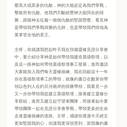
麼高大或眾多的仇敵，神的大能必定為我們爭戰，
擊敗所有仇敵。使我們不斷經歷神大能同在的得
勝，跟隨神去征服一個個仇敵的堅固營壘。看見神
是帶領我們爭戰得勝的元帥，也是帶領我們得地為
業掌管全地的君王。
主呀，你就讓我想起昨天我在預備靈修見證分享會
中，要介紹分享神是如何帶領我建造晨禱祭壇，以
及這一路神如何帶領晨禱祭壇事工發展，進而邀請
大家能加入我們每天靈修操練。我在回顧這十一年
你在晨禱祭壇事工的帶領，就像約書亞在數算你帶
領以色列人在約旦河兩岸的得勝帶領，我看見一步
又一步你帶領我從建立晨禱祭壇，接著建立靈修分
享群組，進而又建立起守望者團隊，而接著如今要
帶領團隊一起在見證分享會爭戰，帶領更多的生命
走進靈修操練的道路。主呀，感謝你透過今天經文
更加堅固我的心，你讓我更深領受到，當我像約書