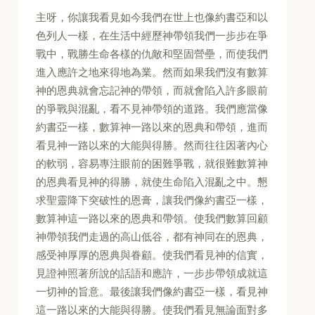
主呀，你讓我看見如今我們在世上也像約書亞和以
色列人一樣，在生活中經歷神帶領我們一步步在爭
戰中，戰勝生命各樣的仇敵和堅固營壘，而使我們
進入應許之地來得地為業。然而如果我們沒有數算
神的恩典就會忘記神的帶領，而就會陷入許多眼前
的爭戰與混亂，看不見神帶領的道路。我們應當像
約書亞一樣，數算神一路以來的恩典和帶領，進而
看見神一路以來的大能與得勝。然而往往因著內心
的軟弱，容易專注眼前的困難爭戰，就很難數算神
的恩典看見神的得勝，就使生命陷入混亂之中。懇
求聖靈降下突破性的恩膏，讓我們像約書亞一樣，
數算神這一路以來的恩典和帶領。使我們數算回顧
神帶領我們走過的高山低谷，都有神同在的恩典，
感受神厚厚的恩典與眷顧。使我們看見神的信實，
見證神照著所說的話語和應許，一步步帶領成就這
一切神的旨意。最後讓我們像約書亞一樣，看見神
這一路以來的大能與得勝。使我們看見無論面對多