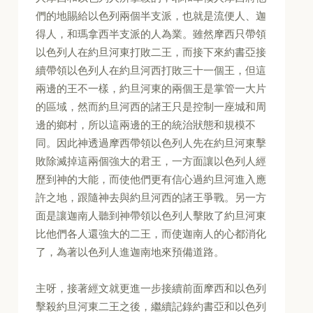
們的地賜給以色列兩個半支派，也就是流便人、迦
得人，和瑪拿西半支派的人為業。雖然摩西只帶領
以色列人在約旦河東打敗二王，而接下來約書亞接
續帶領以色列人在約旦河西打敗三十一個王，但這
兩邊的王不一樣，約旦河東的兩個王是掌管一大片
的區域，然而約旦河西的諸王只是控制一座城和周
邊的鄉村，所以這兩邊的王的統治狀態和規模不
同。因此神透過摩西帶領以色列人先在約旦河東擊
敗除滅掉這兩個強大的君王，一方面讓以色列人經
歷到神的大能，而使他們更有信心過約旦河進入應
許之地，跟隨神去與約旦河西的諸王爭戰。另一方
面是讓迦南人聽到神帶領以色列人擊敗了約旦河東
比他們各人還強大的二王，而使迦南人的心都消化
了，為著以色列人進迦南地來預備道路。
主呀，接著經文就更進一步接續前面摩西和以色列
擊殺約旦河東二王之後，繼續記錄約書亞和以色列