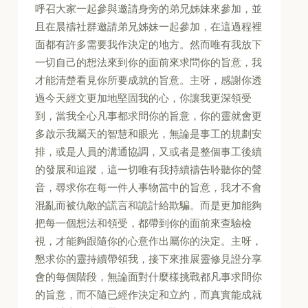
呼召大家一起參與邀請身旁的弟兄姊妹來參加，並
且在晨禱社群邀請弟兄姊妹一起參加，在這過程裡
面都有許多需要我作決定的地方。然而唯有我放下
一切自己的想法來到你的面前來求問你的旨意，我
才能清楚看見你所要成就的旨意。主呀，感謝你透
過今天經文更加地堅固我的心，你讓我更深領受
到，當我全心凡事都求問你的旨意，你的靈就會更
多啟示我屬天的智慧和眼光，無論是事工的規劃安
排，或是人員的溝通協調，又或者是整個事工後續
的發展和追蹤，這一切唯有我持續禱告聆聽你的聲
音，尋求你在每一件人事物當中的旨意，我才不會
混亂而被仇敵的謊言和詭計給欺騙。而是更加能夠
把每一個想法和領受，都帶到你的面前來查驗檢
視，才能夠跟隨你的心意作出屬你的決定。主呀，
懇求你的靈持續帶領我，接下來推展靈修見證分享
會的每個階段，無論面對什麼樣挑戰都凡事求問你
的旨意，而不隨已經作決定和立約，而真實能成就