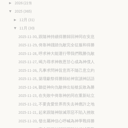
2026
(219)
►
2025
(365)
▼
12月
(31)
►
11月
(30)
▼
2025-11-30, 跟隨神持續得勝歸回神同在安息
2025-11-29, 倚靠神踐踏仇敵完全征服和得勝
2025-11-28, 呼求神大能運行帶我們戰勝仇敵
2025-11-27, 竭力尋求神救恩甘心成為神僕人
2025-11-26, 凡事求問神旨意而不隨己意立約
2025-11-25, 築壇獻祭得勝歸給神宣讀神話語
2025-11-24, 聽從神向仇敵伸出短槍反敗為勝
2025-11-23, 在失敗中倚靠神的同在重新站立
2025-11-22, 不要貪愛世界而失去神應許之地
2025-11-21, 起來跟隨神除滅罪惡不陷入挫敗
2025-11-20, 發出屬神信心呼喊為神爭戰得勝