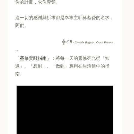
你的計畫，求你帶領。
這一切的感謝與祈求都是奉靠主耶穌基督的名求，
阿們。
CR
╬
-
C
ynthia,
R
ogery...
C
ross,
R
eborn...
--
「靈修實踐指南」
：將每一天的靈修亮光從「知
道」、「想到」、「做到」應用在生活當中的指
南。