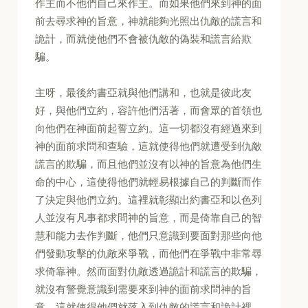
作主而不他們自己來作主。而如果他們來到神的面
前去尋求神的旨意，神就能夠光照出仇敵的謊言和
詭計，而就使他們不會被仇敵的偽裝和謊言給欺
騙。
主呀，最後約書亞就與他們講和，也就是彼此友
好，與他們立約，容許他們活著，而會眾的首領也
向他們在神面前起誓立約。這一切都沒有經過來到
神的面前求問和查驗，這就使得他們就遭受到仇敵
謊言的欺騙，而且他們並沒有以神的旨意為他們生
命的中心，這使得他們就輕易根據自己的判斷而作
了決定與他們立約。這裡就彰顯出約書亞和以色列
人並沒有凡事都求問神的旨意，而是倚靠自己的智
慧和能力去作判斷，他們只意識到要面對那些向他
們發動攻擊的仇敵來爭戰，而他們在爭戰中非常尋
求倚靠神。然而面對仇敵透過詭計和謊言的欺騙，
就沒有警覺意識到需要來到神的面前求問神的旨
意，這就使得他們就落入到仇敵的謊言和詭計裡，