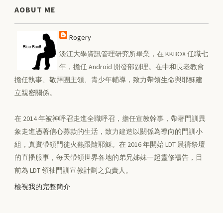
AOBUT ME
Rogery
淡江大學資訊管理研究所畢業，在 KKBOX 任職七
年，擔任 Android 開發部副理。在中和長老教會
擔任執事、敬拜團主領、青少年輔導，致力帶領生命與耶穌建
立親密關係。
在 2014 年被神呼召走進全職呼召，擔任宣教幹事，帶著門訓異
象走進憑著信心募款的生活，致力建造以關係為導向的門訓小
組，真實帶領門徒火熱跟隨耶穌。在 2016 年開始 LDT 晨禱祭壇
的直播服事，每天帶領世界各地的弟兄姊妹一起靈修禱告，目
前為 LDT 領袖門訓宣教計劃之負責人。
檢視我的完整簡介