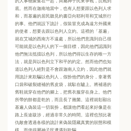
的人事物聚集在一起，與屬神子民來爭戰，抗戰到
底。然而在迦南地當中，也有人想要跟以色列人求
和，而基遍的居民聽見約書亞向耶利哥和艾城所行
的事。他們就設下詭計，假裝冒充成為遠方外國來
的使者，想要去跟以色列人立約。這裡的「基遍」
就在艾城的西南方不遠處，所以他們意識到自己很
可能就是以色列人的下一個目標，因此他們認識到
他們無法抵擋以色列，所以他們得以生存的唯一方
法，就是與以色列立下和平的約定。然而他們也知
道以色列人絕對是不會跟迦南人立約，因此他們就
用詭計來欺騙以色列人，假扮他們的身分，拿著舊
口袋和破裂縫補的舊皮袋，就馱在驢上。將補過的
舊鞋就穿在他們的腳上，把舊衣服穿在身上。他們
所帶的餅都是乾的，而且長了黴菌。這裡就彰顯出
基遍人偽裝這一切裝扮，都讓他們看起來好像是在
路上長途跋涉，經過非常久的時間。這裡也預比著
仇敵會透過各樣的詭計來偽裝隱藏真實的狀態和模
樣，而使得屬神子民遭遇到欺騙。