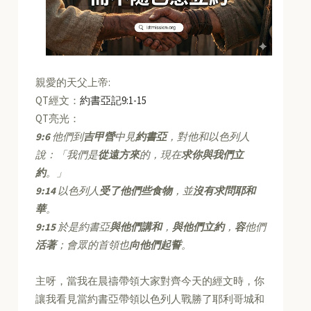
親愛的天父上帝:
QT經文：
約書亞記9:1-15
QT亮光：
9:6
他們到
吉甲營
中見
約書亞
，對他和以色列人
說：「我們是
從遠方來
的，現在
求你與我們立
約
。」
9:14
以色列人
受了他們些食物
，並
沒有求問耶和
華
。
9:15
於是約書亞
與他們講和
，
與他們立約
，
容
他們
活著
；會眾的首領也
向他們起誓
。
主呀，當我在晨禱帶領大家對齊今天的經文時，你
讓我看見當約書亞帶領以色列人戰勝了耶利哥城和