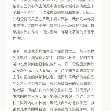
按著自己的心意去與原本應當要消滅掉的仇敵立下
了和平的約定，而造成後續的問題和狀況。因此我
們很需要不只是在爭戰中要求問神，我們凡事都要
求問神，才能夠不被仇敵的謊言和詭計給欺騙，持
續讓自己在作每一個決定時，都是按著神的旨意來
作決定。
主呀，你讓我看見如今我們在面對世上一切人事物
的挑戰時，無論進入家中、職場和教會，我們在生
活中也會像約書亞和以色列人一樣，需要面對到許
多複雜的情境和人事物，而且時間非常緊迫就需要
去作出正確的判斷和決定。然而如果我們倚靠自己
的智慧和能力去判斷，就容易被仇敵的謊言和詭計
給欺騙，而無法作出合神心意的決定。我們應當凡
事求問神的旨意，而不要隨己意去與人立約。然而
往往因著內心的軟弱，容易按自己心意作決定，就
很難凡事求問神旨意，就使生命陷入混亂之中。懇