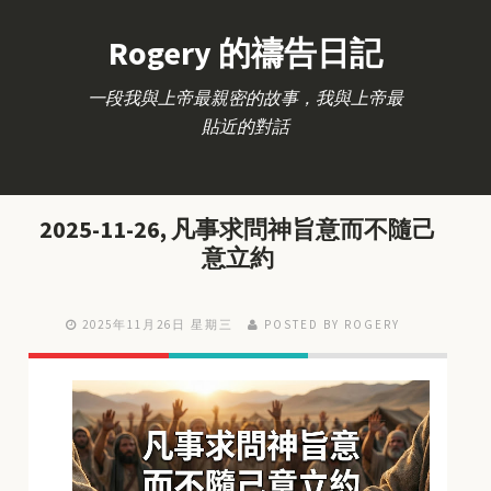
Rogery 的禱告日記
一段我與上帝最親密的故事，我與上帝最
貼近的對話
2025-11-26, 凡事求問神旨意而不隨己
意立約
2025年11月26日 星期三
POSTED BY ROGERY