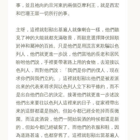
事，並且祂向約旦河東的兩個亞摩利王，就是西宏
和巴珊王噩一切所行的事。
主呀，這裡就彰顯出基遍人就像喇合一樣，他們聽
見了神的大能就都充滿敬畏，而願意選擇降伏歸順
於神和屬神的百姓。只是他們是用謊言來欺騙以色
列人，他們就更進一步說，他們當地的長老和居民
吩咐他們說，手裡要帶著路上用的食物，去迎接以
色列人，而對他們說：「我們是你們的僕人，現在
求你們與我們立約。」這裡就彰顯出他們是被差派
出來的代表來尋求與以色列人立下和平條約，而不
是出自他們自己的決定。接著他們就更進一步述說
他們出來要往以色列人這裡來的日子，從家裡帶出
來的這餅都還是熱的。但如今都已經全乾掉而長黴
菌。而這皮酒袋，他們一開始裝酒的時候都還是新
的，但如今都已經破裂了。而他們的衣服和鞋，因
為道路甚遠，也都穿舊了。這裡就彰顯出當基遍人