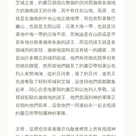
艾城之後，約書亞就指出整個約但河西迦南各個地
方的迦南諸王的分佈，其中有住在山地、高原，也
就是在迦南的中央山地丘陵地帶，而也有對著黎巴
嫩山，也就是北部山區，沿著大海一帶，也就是沿
著地中海一帶的沿海平原。而無論是在山區或是平
原各地分散著迦南各族的諸王，而這些諸王就是各
個城邦的首領，迦南地當時並沒有統一的國家，而
是由許多獨立的城邦組成，他們有些彼此競爭但有
些彼此聯盟。然而當他們聽見了約書亞帶領著以色
列人來勢洶洶，從約旦河東，過了約旦河，進而又
先後奪取了耶利哥城和艾城，這使得他們就都聚集
起來，同心合意地要與約書亞和以色列人爭戰。這
裡就彰顯出迦南地的諸王，他們意識到神的軍隊正
在朝向他們前來，這使他們一同連結在一起去抵擋
約書亞所帶領屬神的軍隊。
主呀，這裡也預表著撒旦仇敵會將世上所有抵擋神