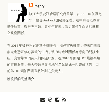
Rogery
淡江大學資訊管理研究所畢業，在 KKBOX 任職七
年，擔任 Android 開發部副理。在中和長老教會
擔任執事、敬拜團主領、青少年輔導，致力帶領生命與耶穌建
立親密關係。
在 2014 年被神呼召走進全職呼召，擔任宣教幹事，帶著門訓異
象走進憑著信心募款的生活，致力建造以關係為導向的門訓小
組，真實帶領門徒火熱跟隨耶穌。在 2016 年開始 LDT 晨禱祭壇
的直播服事，每天帶領世界各地的弟兄姊妹一起靈修禱告，目
前為 LDT 領袖門訓宣教計劃之負責人。
檢視我的完整簡介