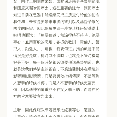
督一同作王的國度來臨。因此保羅藉著基督的顯現
和國度來囑咐提摩太，這些重要的託付，讓提摩太
知道目前在患難中所繼續完成主所交付給他的使命
和任務，未來是要帶來末後的審判以及基督榮耀的
國度的盼望。因此保羅更進一步在這樣盼望基礎上
吩咐他而說：「務要傳道，無論得時不得時，總要
專心；並用百般的忍耐，各樣的教訓，責備人、警
戒人、勸勉人。」這裡「務要傳道」指的就是不管
情況是好是壞，得時或不得時，也就是不管時機是
好是不好，每一個時刻都必須要傳講基督的道。也
就是說我們傳講主的福音，不應該受到外在環境的
影響而斷斷續續，而是要勇敢持續傳講，不是等到
人想聽的時候才傳，而是人不想聽的時候更需要
傳。因為傳神的道重點不在於人聽不聽，而是在於
神的旨意要被宣告出來。
主呀，因此保羅教導著提摩太總要專心，這裡的
「專心」指的是全人全心專注的投入，而保羅更進