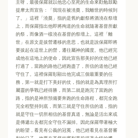
主呀，最後保羅就以他忠心至死的生命來勸勉鼓勵
提摩太而宣告：「我現在被澆奠，我離世的時候到
了。」這裡「澆奠」指的是舊約獻祭將酒澆在祭壇
上，而保羅指出他即將殉道的生命就隨著基督所獻
的祭，而像酒一樣澆在基督的祭壇上。這裡「離
世」在原文是拔營遷移的意思，也就是說保羅即將
要拔起在這世上的營，遷往屬神的國度。他已經完
成他在這地上的使命，因此宣告那美好的仗他已經
打過了，當跑的路他已經跑盡了，所信的道他已經
守住了。這裡保羅彰顯出他完成三個最重要的任
務，第一就是打下美好的仗，指的就是為真理所打
屬靈的爭戰已經得勝，而第二就是跑完了當跑的
路，指的是神所預備要奔跑的生命路程，都完全跑
完全程堅持到底，而第三就是守住所信的道，指的
就是守住一切所相信的基督真道，無論是活出來或
是傳遞出去都完全守住不漏掉。因此保羅帶著極大
的盼望，看見有公義的冠冕，他已經看見在基督審