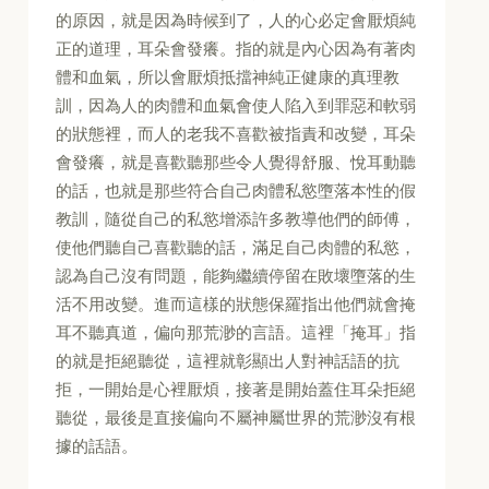
的原因，就是因為時候到了，人的心必定會厭煩純
正的道理，耳朵會發癢。指的就是內心因為有著肉
體和血氣，所以會厭煩抵擋神純正健康的真理教
訓，因為人的肉體和血氣會使人陷入到罪惡和軟弱
的狀態裡，而人的老我不喜歡被指責和改變，耳朵
會發癢，就是喜歡聽那些令人覺得舒服、悅耳動聽
的話，也就是那些符合自己肉體私慾墮落本性的假
教訓，隨從自己的私慾增添許多教導他們的師傅，
使他們聽自己喜歡聽的話，滿足自己肉體的私慾，
認為自己沒有問題，能夠繼續停留在敗壞墮落的生
活不用改變。進而這樣的狀態保羅指出他們就會掩
耳不聽真道，偏向那荒渺的言語。這裡「掩耳」指
的就是拒絕聽從，這裡就彰顯出人對神話語的抗
拒，一開始是心裡厭煩，接著是開始蓋住耳朵拒絕
聽從，最後是直接偏向不屬神屬世界的荒渺沒有根
據的話語。