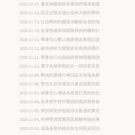
2025-11-17, 看見神開道路等著我們過來相遇
2025-11-16, 設立記號永遠紀念神大能的帶領
2025-11-15, 扛抬神的約櫃使水斷絕走過乾地
2025-11-14, 自潔預備等候跟隨神的約櫃前行
2025-11-13, 帶著信心繫上基督寶血救贖記號
2025-11-12, 確信神的大能緊抓住救恩的應許
2025-11-11, 帶著信心去窺探經歷神隱藏保護
2025-11-10, 遵守為神爭戰約定一同得享安息
2025-11-09, 剛強壯膽遵行神話語去得地為業
2025-11-08, 堅信主在旁邊加力量必拯救到底
2025-11-07, 務要忠心傳道為基督打美好的仗
2025-11-06, 在末世中持守聖經的教訓和督責
2025-11-05, 辨別末世的危險活出敬虔的實意
2025-11-04, 作神聖潔貴重器皿脫離卑賤的事
2025-11-03, 成為基督的精兵與主同死必同活