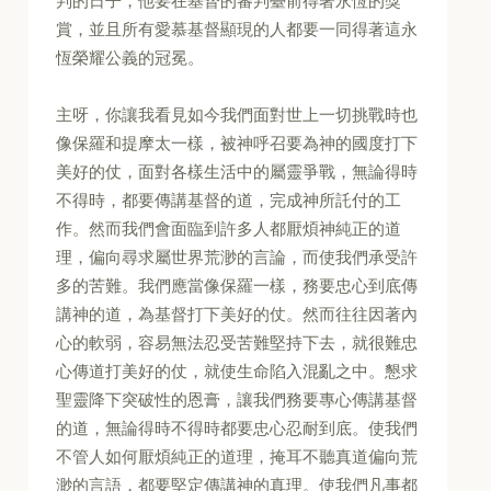
判的日子，他要在基督的審判臺前得著永恆的獎
賞，並且所有愛慕基督顯現的人都要一同得著這永
恆榮耀公義的冠冕。
主呀，你讓我看見如今我們面對世上一切挑戰時也
像保羅和提摩太一樣，被神呼召要為神的國度打下
美好的仗，面對各樣生活中的屬靈爭戰，無論得時
不得時，都要傳講基督的道，完成神所託付的工
作。然而我們會面臨到許多人都厭煩神純正的道
理，偏向尋求屬世界荒渺的言論，而使我們承受許
多的苦難。我們應當像保羅一樣，務要忠心到底傳
講神的道，為基督打下美好的仗。然而往往因著內
心的軟弱，容易無法忍受苦難堅持下去，就很難忠
心傳道打美好的仗，就使生命陷入混亂之中。懇求
聖靈降下突破性的恩膏，讓我們務要專心傳講基督
的道，無論得時不得時都要忠心忍耐到底。使我們
不管人如何厭煩純正的道理，掩耳不聽真道偏向荒
渺的言語，都要堅定傳講神的真理。使我們凡事都