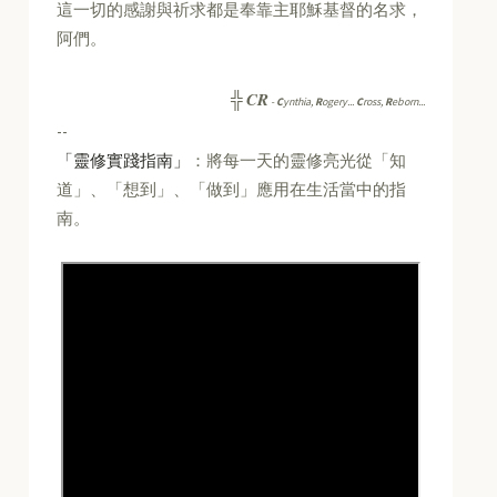
這一切的感謝與祈求都是奉靠主耶穌基督的名求，
阿們。
CR
╬
-
C
ynthia,
R
ogery...
C
ross,
R
eborn...
--
「靈修實踐指南」
：將每一天的靈修亮光從「知
道」、「想到」、「做到」應用在生活當中的指
南。