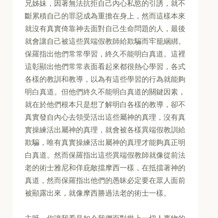
兄姊妹，因著無法抗拒自己內心私慾的引誘，就不
斷累積自己的罪惡成為重擔在身上，然而這樣本來
就沒有真實倚靠神去面對自己生命問題的人，最後
就會讓自己被這些異端假教師給欺騙而牢籠綑綁。
保羅指出他們常常學習，終久不能明白真道。這裡
這彰顯出他們常常表面看起來都很熱心學習，各式
各樣的教訓和教導，以為有這些學習的行為就能夠
明白真道。但他們終久不能明白真道的關鍵因素，
就在於他們根本只是想了解明白各樣的教導，卻不
真實發自內心去領受活出這些屬神的真理，沒有真
實操練活出屬神的真理，就會被各樣異端假教訓給
欺騙，唯有真實操練活出屬神的真理才能夠真正明
白真道。然而保羅指出這些異端假教師就像從前法
老的術士雅尼和佯庇敵擋摩西一樣，在抵擋著神的
真道，然而保羅指出他們的愚昧必定要在眾人面前
被顯露出來，就像摩西勝過法老的術士一樣。