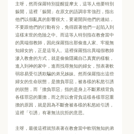
主呀，然而保羅特別提醒提摩太，這等人他要特別
躲開，這裡「躲開」在原文的語調非常強烈，指出
他們以假亂真的影響很大，要避開與他們的連結，
不要跟他們的行動有分，免得跟著他們一起陷入到
這樣末世的危險之中。而這等人特別指在教會當中
的異端假教師，因此保羅指出那偷進人家、牢籠無
知婦女的，正是這等人。這裡保羅指出異端假教師
滲入教會的方式，就是偷偷隱藏自己真實的樣貌，
進入到神的家中，進而找尋無知的婦女，預表著軟
弱容易受引誘欺騙的弟兄姊妹。然而保羅指出這些
婦女的生命狀態，是擔負罪惡，被各樣的私慾引誘
的狀態，而「擔負罪惡」指的是身上不斷累積背負
各樣罪惡的重擔，而之所以會背負這樣各樣罪惡重
擔的原因，就是因為不斷會被各樣的私慾給引誘，
這裡「引誘」有著無法抗拒的意思。
主呀，最後這裡就預表著在教會當中軟弱無知的弟