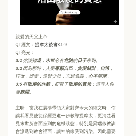
親愛的天父上帝:
QT經文：
提摩太後書3:1-9
QT亮光：
3:1
你該
知道
，
末世
必有
危險
的
日子
來到。
3:2
因為那時，人要
專顧自己
，
貪愛錢財
，
自誇
，
狂傲，謗讟，違背父母，忘恩負義，
心不聖潔
，
3:5
有
敬虔的外貌
，卻背了
敬虔的實意
；這等人你
要
躲開
。
主呀，當我在晨禱帶領大家對齊今天的經文時，你
讓我看見使徒保羅更進一步教導提摩太，更清楚看
見末世所會面臨到的危機狀態，特別是異端假教訓
會滲透到教會裡面，讓神的家受到污染。因此需要