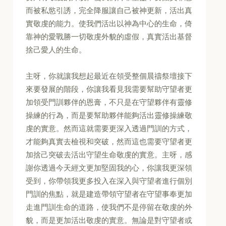
而被私慾引誘，完全降服讓自己被神更新，活出真
實敬虔的能力。使我們活出以神為中心的生命，倚
靠神的愛戰勝一切敬虔外貌的虛假，真實活出基督
捨己愛人的生命。
主呀，你就讓我想起最近在領受整個晨禱祭壇接下
來要發展的階段，你讓我看見我需要幫助守望者更
加領受門訓夥伴的恩膏，不只是在守望夥伴有靈修
操練的行為，而是要幫助夥伴能夠活出靈修操練敬
虔的實意。然而這就需要更深入透過門訓的方式，
才能夠真實去檢視和突破，然而這也需要守望者更
加捨己突破去活出守望生命敬虔的實意。主呀，感
謝你透過今天經文更加堅固我的心，你讓我更深領
受到，你帶領我更多投入在深入與守望者進行個別
門訓的焦點，就是建造帶領守望者在守望事奉更加
走進門訓生命的道路，使我們不是停留在敬虔的外
貌，而是更加活出敬虔的實意。無論是對守望者或