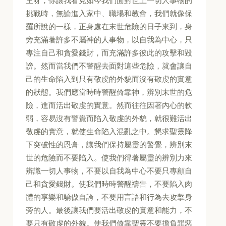
主呀，你讓我看見如今我們面對世上一切人事物的
挑戰時，無論進入家中、職場和教會，我們就像保
羅所說的一樣，正身處在末世危險的日子來到，身
旁充滿著許多不屬神的人事物，以自我為中心，只
專注自己和貪愛錢財，而充滿許多彼此的攻擊和毀
謗。然而當我們不警醒去面對這些危險，就會讓自
己的生命陷入到只有敬虔的外貌而沒有敬虔的實意
的狀態。我們應當時時警醒倚靠神，辨別末世的危
險，進而活出敬虔的實意。然而往往因著內心的軟
弱，容易沒有警覺而陷入敬虔的外貌，就很難活出
敬虔的實意，就使生命陷入混亂之中。懇求聖靈降
下突破性的恩膏，讓我們保持屬靈的警覺，辨別末
世的危險而不要陷入。使我們得著屬靈的辨別力來
辨識一切人事物，不要以自我為中心不要只專顧自
己和貪愛錢財。使我們時時警醒禱告，不要陷入肉
體的享樂和驕傲自誇，不要用言語和行為去攻擊身
旁的人。最後讓我們要活出敬虔的實意和能力，不
要只有敬虔的外貌。使我們倚靠聖靈不要擔負罪惡