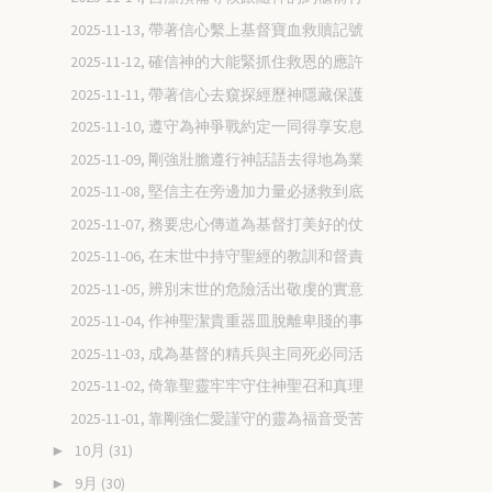
2025-11-13, 帶著信心繫上基督寶血救贖記號
2025-11-12, 確信神的大能緊抓住救恩的應許
2025-11-11, 帶著信心去窺探經歷神隱藏保護
2025-11-10, 遵守為神爭戰約定一同得享安息
2025-11-09, 剛強壯膽遵行神話語去得地為業
2025-11-08, 堅信主在旁邊加力量必拯救到底
2025-11-07, 務要忠心傳道為基督打美好的仗
2025-11-06, 在末世中持守聖經的教訓和督責
2025-11-05, 辨別末世的危險活出敬虔的實意
2025-11-04, 作神聖潔貴重器皿脫離卑賤的事
2025-11-03, 成為基督的精兵與主同死必同活
2025-11-02, 倚靠聖靈牢牢守住神聖召和真理
2025-11-01, 靠剛強仁愛謹守的靈為福音受苦
10月
(31)
►
9月
(30)
►