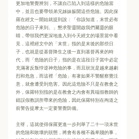
更加地警覺辨別，不讓自己陷入到這樣的危險當
中，並且也要帶領弟兄姊妹躲開這些危險。因此保
羅在經文一開始就提到說：「你該知道，末世必有
危險的日子來到。」懇求聖靈開啟我們屬靈的眼
睛，帶領我們更深地進入到今天經文的場景當中看
見，這裡經文中的「末世」指的是末後的那些日
子，也就是從基督降生之後一直到基督再來的時
代，而「危險的日子」指的是在這段日子當中必定
充滿著反叛悖逆神危險的事，而且狀況是越來越劇
烈和危急，而這裡「危險」有著如果不警醒察覺注
意，就會遭受到危害。因此這危險不只是在教會之
外，保羅特別指的是在教會之內會有異端假教師的
錯誤假教訓所帶來的危險，因此保羅特別在殉道之
前警告提摩太一定要警覺防備。
主呀，這就使得保羅更進一步列舉了二十一項末世
的危險和敗壞的狀態，將會有各種不義卑賤的事，