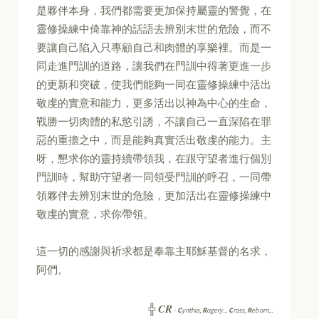
是夥伴本身，我們都需要更加保持屬靈的警覺，在
靈修操練中倚靠神的話語去辨別末世的危險，而不
要讓自己陷入只專顧自己和肉體的享樂裡。而是一
同走進門訓的道路，讓我們在門訓中得著更進一步
的更新和突破，使我們能夠一同在靈修操練中活出
敬虔的實意和能力，更多活出以神為中心的生命，
戰勝一切肉體的私慾引誘，不讓自己一直深陷在罪
惡的重擔之中，而是能夠真實活出敬虔的能力。主
呀，懇求你的靈持續帶領我，在跟守望者進行個別
門訓時，幫助守望者一同領受門訓的呼召，一同帶
領夥伴去辨別末世的危險，更加活出在靈修操練中
敬虔的實意，求你帶領。
這一切的感謝與祈求都是奉靠主耶穌基督的名求，
阿們。
CR
╬
-
C
ynthia,
R
ogery...
C
ross,
R
eborn...