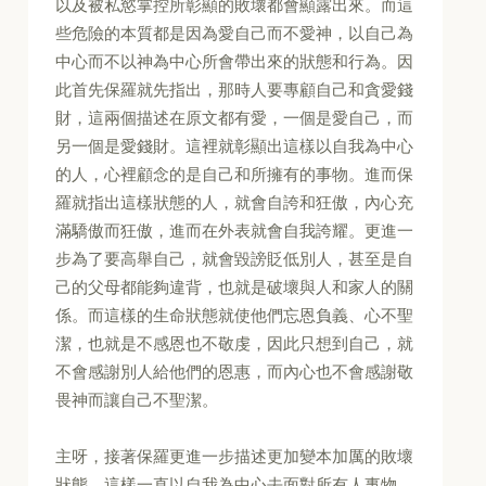
以及被私慾掌控所彰顯的敗壞都會顯露出來。而這
些危險的本質都是因為愛自己而不愛神，以自己為
中心而不以神為中心所會帶出來的狀態和行為。因
此首先保羅就先指出，那時人要專顧自己和貪愛錢
財，這兩個描述在原文都有愛，一個是愛自己，而
另一個是愛錢財。這裡就彰顯出這樣以自我為中心
的人，心裡顧念的是自己和所擁有的事物。進而保
羅就指出這樣狀態的人，就會自誇和狂傲，內心充
滿驕傲而狂傲，進而在外表就會自我誇耀。更進一
步為了要高舉自己，就會毀謗貶低別人，甚至是自
己的父母都能夠違背，也就是破壞與人和家人的關
係。而這樣的生命狀態就使他們忘恩負義、心不聖
潔，也就是不感恩也不敬虔，因此只想到自己，就
不會感謝別人給他們的恩惠，而內心也不會感謝敬
畏神而讓自己不聖潔。
主呀，接著保羅更進一步描述更加變本加厲的敗壞
狀態，這樣一直以自我為中心去面對所有人事物，