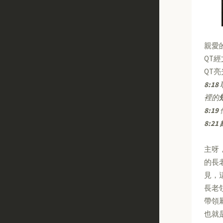
親愛
QT
QT
8:18
裡的
8:19
8:21
主呀
的長
見，
長老
帶領
也就