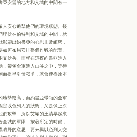
書亞安營的地方和艾城的中間有一
敵人安心追擊他們的環境狀態。接
們埋伏在伯特利和艾城的中間，就
就彰顯出約書亞的心思非常縝密，
要如何布局安排整個作戰的配置。
兩支伏兵。而就在這夜約書亞進入
動，帶領全軍進入山谷之中，等待
到而提早引發戰爭，就會使得原本
的地勢較高，而約書亞帶領的全軍
認定以色列人的狀態，又是像上次
他們攻擊，所以艾城的王清早起來
著全城的軍隊，按著所定的時候，
漠曠野的意思，要來與以色列人交