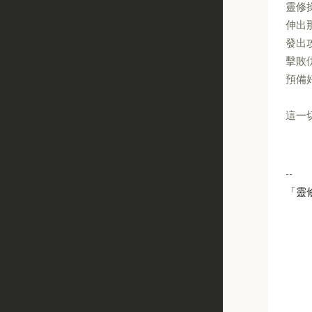
靈修
伸出
發出
擊敗
預備
這一
--
「靈