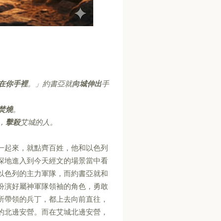
在你手裡
。」約書亞就
向城伸出
手
焚燒
。
，
擊殺
艾城的人。
一起來，就點齊百姓，他和以色列
深地進入到今天經文的場景當中看
以色列的主力軍隊，而約書亞就和
扮演好屬神軍隊領袖的角色，勇敢
所帶領的兵丁，都上去向前直往，
的北邊安營。而在艾城北邊安營，