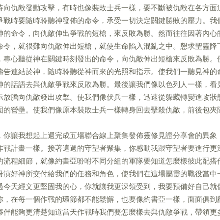
待向仇敵發動攻擊，有時也像裝敗士兵一樣，要不斷被仇敵在各方面
爭戰時要隨時聆聽神發佈的命令，承受一切決定關鍵勝敗的壓力。我
神的命令，向仇敵伸出爭戰的短槍，來反敗為勝。然而往往因著內心
命令，就很難向仇敵伸出短槍，就使生命陷入混亂之中。懇求聖靈降
，專心聽從神在關鍵時刻發出的命令，向仇敵伸出短槍來反敗為勝。
禱告連結於神，隨時聆聽從神而來的光照和指示。使我們一聽見神的
神的話語去與仇敵爭戰來反敗為勝。最後讓我們像以色列人一樣，看
示放膽向仇敵發出攻擊。使我們像伏兵一樣，迅速從躲藏轉變進攻狀
固的營壘。使我們像原本裝敗士兵一樣轉身回去擊殺仇敵，前後包夾
，你讓我想起上週完成五場聯合線上聚集發佈靈修見證分享會的異象
作戰計畫一樣。接著這週的守望者聚集，你感動我跟守望者要進行更
的流程細節，就像約書亞吩咐不同分組的軍隊要知道怎麼樣彼此配搭
扮演好神所交付給我們的任務和角色，使我們在這場屬靈的戰役當中
過今天經文更堅固我的心，你就讓我更深領受到，我要預備好自己就
你，在每一個作戰的環節都不能鬆懈，也要像約書亞一樣，面面俱到
夥伴能夠更清楚知道當天作戰時我們要怎麼樣去與仇敵爭戰，帶領更