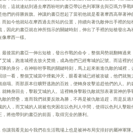
同在，這就連結到過去摩西吩咐約書亞帶以色列軍隊去與亞瑪力爭戰
是他們的得勝旌旗。神讓約書亞想起了當初他就是看著摩西高舉著神
，而如今他就站在摩西過去所站的位置，持續向著仇敵伸出手裡的短
戰，因此約書亞就在神所指示的關鍵時刻，伸出了手裡的短槍發出為
在像摩西一樣。
，最後當約書亞一伸出短槍，發出作戰的命令，整個局勢就翻轉過來
了艾城，跑進城裡去放火焚燒，成為他們已經奪城的記號。而這裡的
軍隊的身分，在神吩咐爭戰的關鍵時刻，馬上起來衝進仇敵的城裡，
回頭一看，整個艾城當中煙氣沖天，眼看著城已經被攻破，他們就無
個崩塌。而那原本往曠野逃跑的百姓，便轉身攻擊追趕他們的人。約
，就轉身回去，擊殺艾城的人。這裡轉身擊殺仇敵就預表著當神的爭
仇敵的營壘，進而我們就要反敗為勝，不再是被仇敵追趕，而是反過
城的人，而艾城的人就被包夾困在以色列人中間，使得以色列人擊殺
王，將他帶到約書亞的前面，取得完全的勝利。
，你讓我看見如今我們在生活戰場上也是被神布局安排好的屬神軍隊