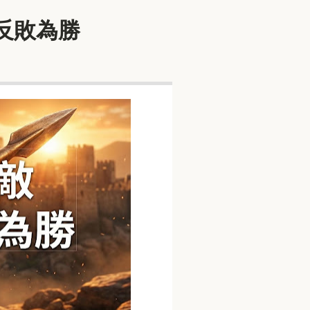
槍反敗為勝