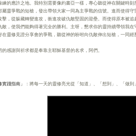
操練的應許之地。我特別需要像約書亞一樣，專心聽從神在關鍵時刻
那屬靈爭戰的短槍，發出帶領大家一同為主爭戰的信號。進而使得守
攻擊，從躲藏轉變進攻，衝進攻破仇敵堅固的迎壘。而使得原本被追
仇敵，使我們能夠得著完全的勝利。主呀，懇求你的靈持續帶領我在
好在靈修見證分享會的爭戰，聽從神的吩咐向仇敵伸出短槍，一同經
切的感謝與祈求都是奉靠主耶穌基督的名求，阿們。
修實踐指南」
：將每一天的靈修亮光從「知道」、「想到」、「做到