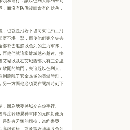
帶領和運行，讓以色列人順利來到
隊，而沒有防備後面會有的伏兵，
。
跑，也就是沿著下坡向東往約旦河
那麼不堪一擊，而使他們完全失去
全部都去追趕以色列的主力軍隊，
，而他們就這樣離城越來越遠。接
說艾城以及在艾城西部只有三公里
了敞開的城門，去追趕以色列人。
趕到脫離了安全區域的關鍵時刻，
，另一方面他必須要在關鍵時刻下
槍，因為我要將城交在你手裡。」
銳專注聆聽屬神軍隊的元帥對他所
」是裝有矛頭的標槍，當約書亞一
亞高舉短槍，就象徵著神與以色列