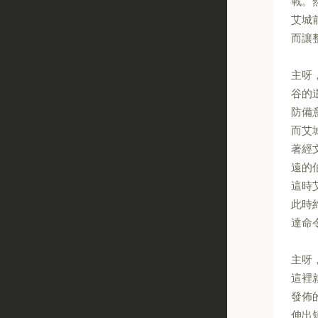
戰。
艾城
而讓
主呀
谷的
防備
而艾
著經
遠的
這時
此時
達命
主呀
這裡
發佈
伸出