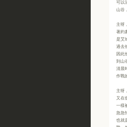
可以
山谷
主呀
著約
是艾
過去
因此
到山
清晨
作戰
主呀
又在
一樣
急急
也就