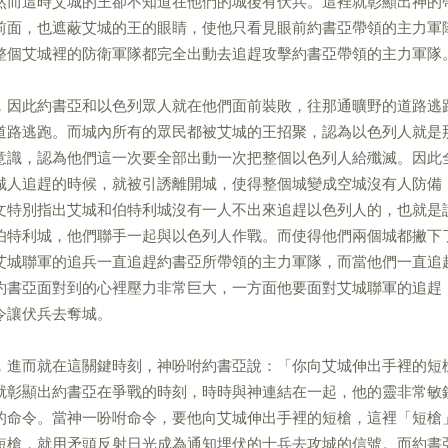
然而這時艾城的王卻不知道在他們的城後有伏兵。這裡就彰顯出神的
前面，也遮蔽艾城的王的眼睛，使他只看見眼前約書亞帶領的主力軍
整個艾城裡的防衛軍隊都完全出動去追趕攻擊約書亞帶領的主力軍隊
，因此約書亞和以色列眾人就在他們面前裝敗，往那通曠野的道路逃
道路逃跑。而城內所有的眾民都被艾城的王招聚，認為以色列人就是
意識，認為他們這一次要全部出動一次把整個以色列人給殲滅。因此
城人追趕的時候，就被引誘離開城，使得整個城變成空城沒有人防備
文特別指出艾城和伯特利城沒有一人不出來追趕以色列人的，也就是
伯特利城，他們聯手一起與以色列人作戰。而使得他們兩個城都撇下
艾城聯軍的追兵一直追趕約書亞所帶領的主力軍隊，而當他們一直追
約書亞面對到的心裡壓力非常巨大，一方面他要面對艾城聯軍的追趕
令讓伏兵去奪城。
，進而就在這關鍵時刻，神吩咐約書亞說：「你向艾城伸出手裡的短
就彰顯出約書亞在爭戰的時刻，時時與神連結在一起，他的靈非常敏
的命令。當神一吩咐命令，要他向艾城伸出手裡的短槍，這裡「短槍
短槍，就用矛頭反射日光成為通知埋伏的士兵去攻城的信號。而約書