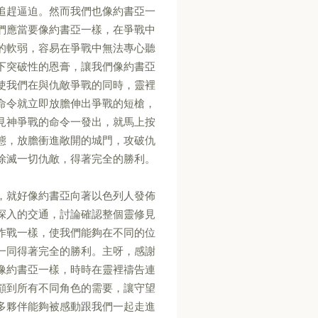
追趕逼迫。然而我們也像約書亞一
們應當要像約書亞一樣，在爭戰中
的軟弱，容易在爭戰中無法專心聽
下突破性的恩膏，讓我們像約書亞
使我們在與仇敵爭戰的同時，靈裡
命令就立即放膽伸出爭戰的短槍，
見神爭戰的命令一發出，就馬上按
態，放膽衝進敞開的城門，攻破仇
除滅一切仇敵，得著完全的勝利。
，就好像約書亞向著以色列人發佈
深入的交通，討論確認整個靈修見
作戰一樣，使我們能夠在不同的位
一同得著完全的勝利。主呀，感謝
像約書亞一樣，時時在靈裡禱告連
顧到所有不同角色的需要，讓守望
多夥伴能夠被感動跟我們一起走進