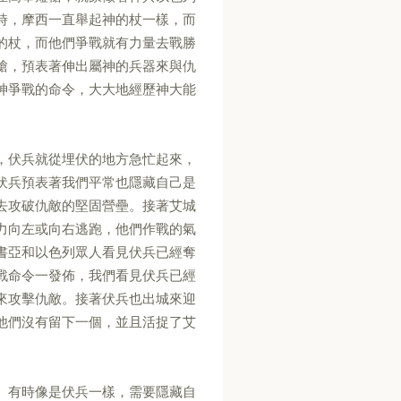
時，摩西一直舉起神的杖一樣，而
的杖，而他們爭戰就有力量去戰勝
槍，預表著伸出屬神的兵器來與仇
神爭戰的命令，大大地經歷神大能
，伏兵就從埋伏的地方急忙起來，
伏兵預表著我們平常也隱藏自己是
去攻破仇敵的堅固營壘。接著艾城
力向左或向右逃跑，他們作戰的氣
書亞和以色列眾人看見伏兵已經奪
戰命令一發佈，我們看見伏兵已經
來攻擊仇敵。接著伏兵也出城來迎
他們沒有留下一個，並且活捉了艾
。有時像是伏兵一樣，需要隱藏自