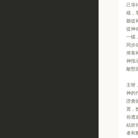
己等
樣，
聽從
從神
一樣
同步
倚靠
神指
敵堅
主呀
神的
證會
置，
你透
結於
者和