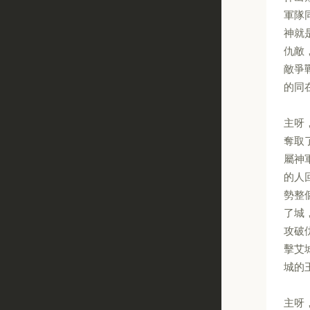
軍隊
神就
仇敵
敵爭
的同
主呀
奪取
屬神
的人
勢整
了城
攻破
擊艾
城的
主呀