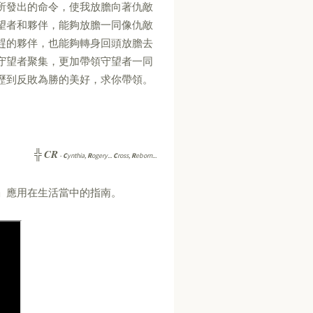
所發出的命令，使我放膽向著仇敵
望者和夥伴，能夠放膽一同像仇敵
趕的夥伴，也能夠轉身回頭放膽去
守望者聚集，更加帶領守望者一同
歷到反敗為勝的美好，求你帶領。
CR
╬
-
C
ynthia,
R
ogery...
C
ross,
R
eborn...
」應用在生活當中的指南。