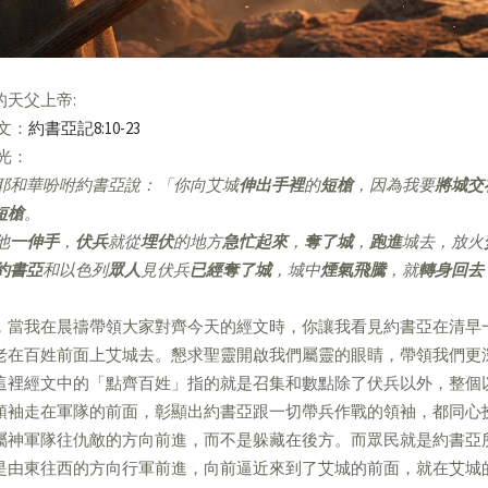
的天父上帝:
經文：
約書亞記8:10-23
亮光：
耶和華吩咐約書亞說：「你向艾城
伸出手裡
的
短槍
，因為我要
將城交
短槍
。
他
一伸手
，
伏兵
就從
埋伏
的地方
急忙起來
，
奪了城
，
跑進
城去，放火
約書亞
和以色列
眾人
見伏兵
已經奪了城
，城中
煙氣飛騰
，就
轉身回去
，當我在晨禱帶領大家對齊今天的經文時，你讓我看見約書亞在清早
老在百姓前面上艾城去。懇求聖靈開啟我們屬靈的眼睛，帶領我們更
這裡經文中的「點齊百姓」指的就是召集和數點除了伏兵以外，整個
領袖走在軍隊的前面，彰顯出約書亞跟一切帶兵作戰的領袖，都同心
屬神軍隊往仇敵的方向前進，而不是躲藏在後方。而眾民就是約書亞
是由東往西的方向行軍前進，向前逼近來到了艾城的前面，就在艾城