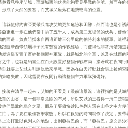
清楚看見整座艾城，而讓城西的伏兵能夠看見爭戰的信號。然而在約
，形成了天然的要塞，而艾城又座落在地勢較高的位置。
，這就使得約書亞要帶兵進攻艾城更加危險和困難，然而這也是引誘
書亞更進一步在他們當中挑了五千人，成為第二支埋伏的伏兵，使他
城的西邊，負責阻擋來自西邊距離三公里處的伯特利來的援軍。這裡
他跟隨摩西帶領屬神子民有豐富的作戰經驗，而使得他非常清楚知道
他就這樣安置了百姓整個屬神軍隊，就是城北的全軍，以及在城西的
谷之中，也就是約書亞在白天設置好整個作戰布局，接著就在夜間行
時刻就要上艾城去引誘仇敵來爭戰。因為在白天行動就會馬上被偵查
的策略失敗，因此需要在夜間行動讓整個主力軍隊預備好。
，接著在清早一起來，艾城的王看見了眼前這景況，這裡指的是艾城
低窪的山谷，是一個非常危險的布局，所以艾城的王看得一清二楚就
被他們擊敗的烏合之眾。而為了要儘快趁以色列人還在山谷之中方便
忙忙，為了要在最佳攻擊狀態，所以在很短的時間就作了決定，要帶
是上次打敗以色列人的地點，出到亞拉巴前，而「亞拉巴」原文是沙