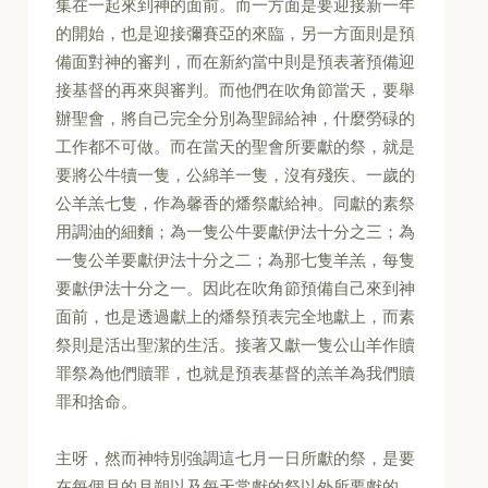
集在一起來到神的面前。而一方面是要迎接新一年
的開始，也是迎接彌賽亞的來臨，另一方面則是預
備面對神的審判，而在新約當中則是預表著預備迎
接基督的再來與審判。而他們在吹角節當天，要舉
辦聖會，將自己完全分別為聖歸給神，什麼勞碌的
工作都不可做。而在當天的聖會所要獻的祭，就是
要將公牛犢一隻，公綿羊一隻，沒有殘疾、一歲的
公羊羔七隻，作為馨香的燔祭獻給神。同獻的素祭
用調油的細麵；為一隻公牛要獻伊法十分之三；為
一隻公羊要獻伊法十分之二；為那七隻羊羔，每隻
要獻伊法十分之一。因此在吹角節預備自己來到神
面前，也是透過獻上的燔祭預表完全地獻上，而素
祭則是活出聖潔的生活。接著又獻一隻公山羊作贖
罪祭為他們贖罪，也就是預表基督的羔羊為我們贖
罪和捨命。
主呀，然而神特別強調這七月一日所獻的祭，是要
在每個月的月朔以及每天常獻的祭以外所要獻的