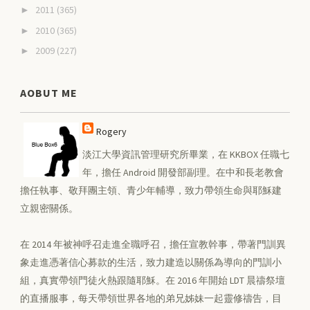
2011
(365)
►
2010
(365)
►
2009
(227)
►
AOBUT ME
Rogery
淡江大學資訊管理研究所畢業，在 KKBOX 任職七
年，擔任 Android 開發部副理。在中和長老教會
擔任執事、敬拜團主領、青少年輔導，致力帶領生命與耶穌建
立親密關係。
在 2014 年被神呼召走進全職呼召，擔任宣教幹事，帶著門訓異
象走進憑著信心募款的生活，致力建造以關係為導向的門訓小
組，真實帶領門徒火熱跟隨耶穌。在 2016 年開始 LDT 晨禱祭壇
的直播服事，每天帶領世界各地的弟兄姊妹一起靈修禱告，目