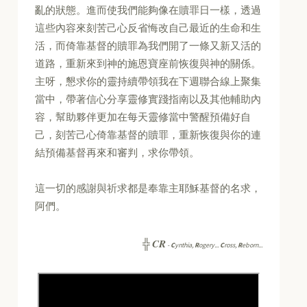
亂的狀態。進而使我們能夠像在贖罪日一樣，透過
這些內容來刻苦己心反省悔改自己最近的生命和生
活，而倚靠基督的贖罪為我們開了一條又新又活的
道路，重新來到神的施恩寶座前恢復與神的關係。
主呀，懇求你的靈持續帶領我在下週聯合線上聚集
當中，帶著信心分享靈修實踐指南以及其他輔助內
容，幫助夥伴更加在每天靈修當中警醒預備好自
己，刻苦己心倚靠基督的贖罪，重新恢復與你的連
結預備基督再來和審判，求你帶領。
這一切的感謝與祈求都是奉靠主耶穌基督的名求，
阿們。
CR
╬
-
C
ynthia,
R
ogery...
C
ross,
R
eborn...