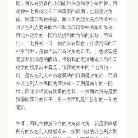
期，所以有更多的時間能夠休息和專心敬拜神，因
此神在七月就設立三個重要的節期，也就是吹角
節、贖罪日和住棚節。而今天的經文是描述著神吩
咐以色列人要在吹角節和贖罪日當中的獻祭條例，
因此在經文的一開始就提到吹角節的獻祭，而宣
告：「七月初一日，你們當有聖會；什麼勞碌的工
都不可做，是你們當守為吹角的日子。」懇求聖靈
開啟我們屬靈的眼睛，帶領我們更深地進入到今天
經文的場景當中看見，這裡經文中的「七月初一
日」是以色列人在宗教曆法的日期是吹角節，而另
外以色列人在民間的曆法這一天則是新年的一開
始，因此這裡就有雙重的意義，一方面吹角節是要
預備贖罪日的日子，另一方面則是迎接新的一年的
開始。
主呀，因此在神所設立的吹角節吹角，就是要喚醒
所有的以色列人甦醒過來，招聚四散的以色列人聚