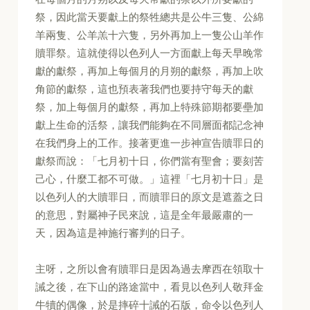
祭，因此當天要獻上的祭牲總共是公牛三隻、公綿
羊兩隻、公羊羔十六隻，另外再加上一隻公山羊作
贖罪祭。這就使得以色列人一方面獻上每天早晚常
獻的獻祭，再加上每個月的月朔的獻祭，再加上吹
角節的獻祭，這也預表著我們也要持守每天的獻
祭，加上每個月的獻祭，再加上特殊節期都要壘加
獻上生命的活祭，讓我們能夠在不同層面都記念神
在我們身上的工作。接著更進一步神宣告贖罪日的
獻祭而說：「七月初十日，你們當有聖會；要刻苦
己心，什麼工都不可做。」這裡「七月初十日」是
以色列人的大贖罪日，而贖罪日的原文是遮蓋之日
的意思，對屬神子民來說，這是全年最嚴肅的一
天，因為這是神施行審判的日子。
主呀，之所以會有贖罪日是因為過去摩西在領取十
誡之後，在下山的路途當中，看見以色列人敬拜金
牛犢的偶像，於是摔碎十誡的石版，命令以色列人