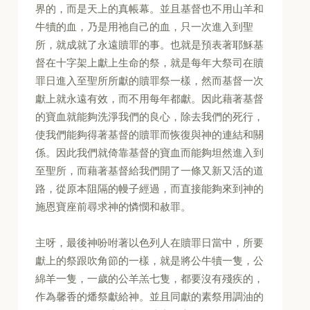
界的，而是天上的真帳幕。並且基督也不用山羊和
牛犢的血，乃是用祂自己的血，只一次進入到聖
所，就成就了永遠贖罪的事。也就是預表著耶穌基
督在十字架上獻上生命的祭，就是每年大祭司在贖
罪日進入至聖所所獻的贖罪祭一樣，然而基督一次
獻上就永遠有效，而不用每年都獻。因此藉著基督
的寶血就能夠洗淨我們的良心，除去我們的死行，
使我們能夠得著基督的贖罪而恢復與神的連結和關
係。因此我們就倚靠基督的寶血而能夠坦然進入到
至聖所，而藉著基督給我們開了一條又新又活的道
路，從原本阻隔的幔子經過，而直接能夠來到神的
施恩寶座前尋求神的憐憫和赦罪。
主呀，最後神吩咐著以色列人在贖罪日當中，所要
獻上的祭跟吹角節的一樣，就是將公牛犢一隻，公
綿羊一隻，一歲的公羊羔七隻，都要沒有殘疾的，
作為馨香的燔祭獻給神。並且同獻的素祭用調油的