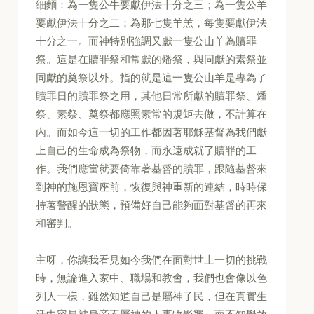
細麵：為一隻公牛要獻伊法十分之三；為一隻公羊
要獻伊法十分之二；為那七隻羊羔，每隻要獻伊法
十分之一。而神特別強調又獻一隻公山羊為贖罪
祭。這是在贖罪祭和常獻的燔祭，與同獻的素祭並
同獻的奠祭以外。指的就是這一隻公山羊是專為了
贖罪日的贖罪祭之用，其他日常所獻的贖罪祭、燔
祭、素祭、奠祭都應照素常的規矩去做，不計算在
內。而如今這一切的工作都因著耶穌基督為我們獻
上自己的生命成為祭物，而永遠成就了贖罪的工
作。我們應當就要倚靠著基督的贖罪，跟隨基督來
到神的施恩寶座前，恢復與神重新的連結，時時保
持著警醒的狀態，預備好自己能夠面對基督的再來
和審判。
主呀，你讓我看見如今我們在面對世上一切的挑戰
時，無論進入家中、職場和教會，我們也會像以色
列人一樣，雖然知道自己是屬神子民，但在真實生