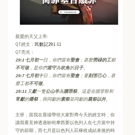
親愛的天父上帝:
QT經文：
民數記29:1-11
QT亮光：
29:1
七月初一
日，你們當有
聖會
；甚麼
勞碌的工
都
不可做
，是你們
當守
為
吹角
的
日子
。
29:7
七月初十
日，你們當有
聖會
；要
刻苦己心
，甚
麼工都
不可做
。
29:11
又
獻
一隻
公山羊
為
贖罪祭
。這是在贖罪祭和
常獻
的
燔祭
，與同獻的
素祭
並同獻的
奠祭以外
。
主呀，當我在晨禱帶領大家對齊今天的經文時，你
讓我看見神透過吩咐摩西要以色列人在七月當中持
守的節期，而七月是以色列人莊稼收成結束後的時