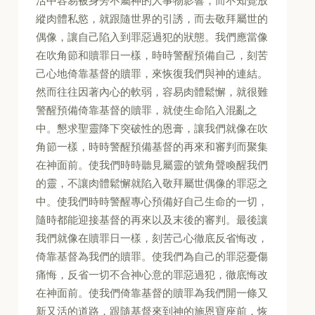
活中容易被身旁不屬神的人事物影響，而不知覺放
縱肉體私慾，就跟隨世界的引誘，而去敬拜屬世的
偶像，讓自己陷入到罪惡過犯的狀態。我們應當像
在吹角節和贖罪日一樣，時時警醒預備自己，刻苦
己心地倚靠基督的贖罪，來恢復我們與神的連結。
然而往往因著內心的軟弱，容易肉體鬆懈，就很難
警醒預備倚靠基督的贖罪，就使生命陷入混亂之
中。懇求聖靈降下突破性的恩膏，讓我們就像在吹
角節一樣，時時警醒預備基督的再來和審判而聚集
在神面前。使我們時時聽見屬靈的號角聲喚醒我們
的靈，不讓肉體鬆懈就陷入敬拜屬世偶像的罪惡之
中。使我們時時警醒專心預備好自己生命的一切，
隨時都能迎接基督的再來以及末後的審判。最後讓
我們就像在贖罪日一樣，刻苦己心徹底反省悔改，
倚靠基督為我們的贖罪。使我們為自己的罪惡憂傷
痛悔，反省一切不合神心意的罪惡過犯，徹底悔改
在神面前。使我們倚靠基督的贖罪為我們開一條又
新又活的道路，跟隨基督來到神的施恩寶座前，恢