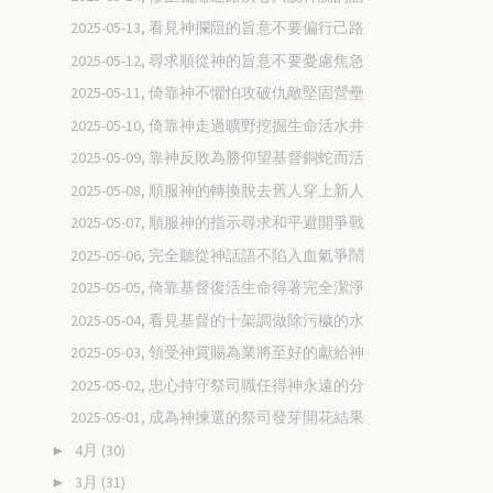
2025-05-13, 看見神攔阻的旨意不要偏行己路
2025-05-12, 尋求順從神的旨意不要憂慮焦急
2025-05-11, 倚靠神不懼怕攻破仇敵堅固營壘
2025-05-10, 倚靠神走過曠野挖掘生命活水井
2025-05-09, 靠神反敗為勝仰望基督銅蛇而活
2025-05-08, 順服神的轉換脫去舊人穿上新人
2025-05-07, 順服神的指示尋求和平避開爭戰
2025-05-06, 完全聽從神話語不陷入血氣爭鬧
2025-05-05, 倚靠基督復活生命得著完全潔淨
2025-05-04, 看見基督的十架調做除污穢的水
2025-05-03, 領受神賞賜為業將至好的獻給神
2025-05-02, 忠心持守祭司職任得神永遠的分
2025-05-01, 成為神揀選的祭司發芽開花結果
4月
(30)
►
3月
(31)
►