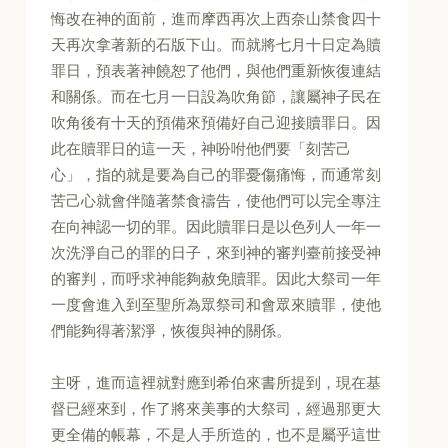
悔改在神的面前，進而摩西再次上西奈山禁食四十
天再次拿著新的石版下山。而就將七月十日定為贖
罪日，預表著神饒恕了他們，與他們重新恢復連結
和關係。而在七月一日設為吹角節，讓屬神子民在
吹角後有十天的預備來預備好自己迎接贖罪日。因
此在贖罪日的這一天，神吩咐他們要「刻苦己
心」，指的就是要為自己的罪憂傷痛悔，而通常刻
苦己心就會伴隨著禁食禱告，使他們可以完全專注
在向神認一切的罪。因此贖罪日是以色列人一年一
次洗淨自己的罪的日子，來到神的審判臺前接受神
的審判，而呼求神能夠赦免贖罪。因此大祭司一年
一度會進入到至聖所為眾祭司和會眾來贖罪，使他
們能夠得著潔淨，恢復與神的關係。
主呀，進而這裡就對應到希伯來書所提到，現在基
督已經來到，作了將來美事的大祭司，經過那更大
更全備的帳幕，不是人手所造的，也不是屬乎這世