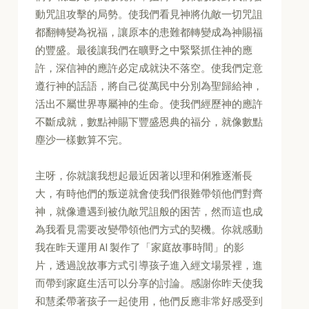
動咒詛攻擊的局勢。使我們看見神將仇敵一切咒詛
都翻轉變為祝福，讓原本的患難都轉變成為神賜福
的豐盛。最後讓我們在曠野之中緊緊抓住神的應
許，深信神的應許必定成就決不落空。使我們定意
遵行神的話語，將自己從萬民中分別為聖歸給神，
活出不屬世界專屬神的生命。使我們經歷神的應許
不斷成就，數點神賜下豐盛恩典的福分，就像數點
塵沙一樣數算不完。
主呀，你就讓我想起最近因著以理和俐雅逐漸長
大，有時他們的叛逆就會使我們很難帶領他們對齊
神，就像遭遇到被仇敵咒詛般的困苦，然而這也成
為我看見需要改變帶領他們方式的契機。你就感動
我在昨天運用 AI 製作了「家庭故事時間」的影
片，透過說故事方式引導孩子進入經文場景裡，進
而帶到家庭生活可以分享的討論。感謝你昨天使我
和慧柔帶著孩子一起使用，他們反應非常好感受到