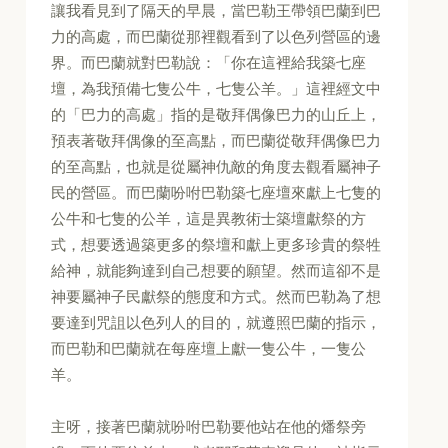
讓我看見到了隔天的早晨，當巴勒王帶領巴蘭到巴
力的高處，而巴蘭從那裡觀看到了以色列營區的邊
界。而巴蘭就對巴勒說：「你在這裡給我築七座
壇，為我預備七隻公牛，七隻公羊。」這裡經文中
的「巴力的高處」指的是敬拜偶像巴力的山丘上，
預表著敬拜偶像的至高點，而巴蘭從敬拜偶像巴力
的至高點，也就是從屬神仇敵的角度去觀看屬神子
民的營區。而巴蘭吩咐巴勒築七座壇來獻上七隻的
公牛和七隻的公羊，這是異教術士築壇獻祭的方
式，想要透過築更多的祭壇和獻上更多珍貴的祭牲
給神，就能夠達到自己想要的願望。然而這卻不是
神要屬神子民獻祭的態度和方式。然而巴勒為了想
要達到咒詛以色列人的目的，就遵照巴蘭的指示，
而巴勒和巴蘭就在每座壇上獻一隻公牛，一隻公
羊。
主呀，接著巴蘭就吩咐巴勒要他站在他的燔祭旁