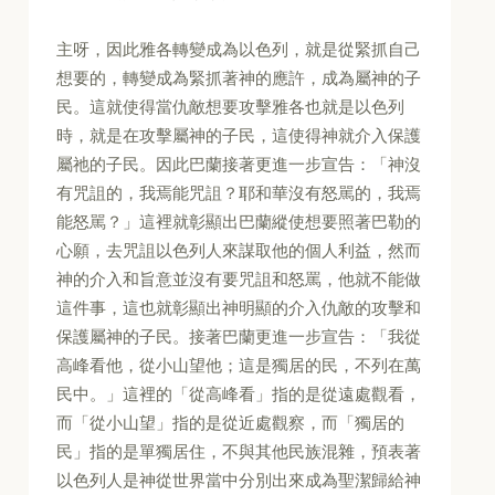
主呀，因此雅各轉變成為以色列，就是從緊抓自己
想要的，轉變成為緊抓著神的應許，成為屬神的子
民。這就使得當仇敵想要攻擊雅各也就是以色列
時，就是在攻擊屬神的子民，這使得神就介入保護
屬祂的子民。因此巴蘭接著更進一步宣告：「神沒
有咒詛的，我焉能咒詛？耶和華沒有怒駡的，我焉
能怒駡？」這裡就彰顯出巴蘭縱使想要照著巴勒的
心願，去咒詛以色列人來謀取他的個人利益，然而
神的介入和旨意並沒有要咒詛和怒罵，他就不能做
這件事，這也就彰顯出神明顯的介入仇敵的攻擊和
保護屬神的子民。接著巴蘭更進一步宣告：「我從
高峰看他，從小山望他；這是獨居的民，不列在萬
民中。」這裡的「從高峰看」指的是從遠處觀看，
而「從小山望」指的是從近處觀察，而「獨居的
民」指的是單獨居住，不與其他民族混雜，預表著
以色列人是神從世界當中分別出來成為聖潔歸給神