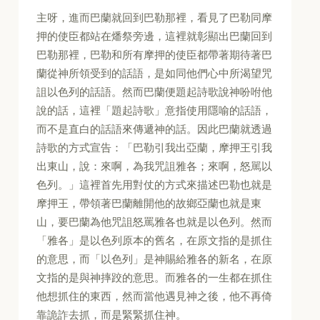
主呀，進而巴蘭就回到巴勒那裡，看見了巴勒同摩
押的使臣都站在燔祭旁邊，這裡就彰顯出巴蘭回到
巴勒那裡，巴勒和所有摩押的使臣都帶著期待著巴
蘭從神所領受到的話語，是如同他們心中所渴望咒
詛以色列的話語。然而巴蘭便題起詩歌說神吩咐他
說的話，這裡「題起詩歌」意指使用隱喻的話語，
而不是直白的話語來傳遞神的話。因此巴蘭就透過
詩歌的方式宣告：「巴勒引我出亞蘭，摩押王引我
出東山，說：來啊，為我咒詛雅各；來啊，怒駡以
色列。」這裡首先用對仗的方式來描述巴勒也就是
摩押王，帶領著巴蘭離開他的故鄉亞蘭也就是東
山，要巴蘭為他咒詛怒罵雅各也就是以色列。然而
「雅各」是以色列原本的舊名，在原文指的是抓住
的意思，而「以色列」是神賜給雅各的新名，在原
文指的是與神摔跤的意思。而雅各的一生都在抓住
他想抓住的東西，然而當他遇見神之後，他不再倚
靠詭詐去抓，而是緊緊抓住神。