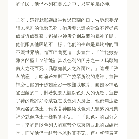
的子民，他們不列在萬民之中，只單單屬於神。
主呀，這裡就彰顯出神透過巴蘭的口，告訴想要咒
詛以色列的仇敵巴勒，他所要咒詛的對象不管從遠
處或近處觀察，都是被神所分別為聖的屬神子民，
他們跟其他民族不一樣，他們的生命是屬於神的而
不屬世界的。進而巴蘭更進一步宣告：「誰能數點
雅各的塵土？誰能計算以色列的四分之一？我願如
義人之死而死；我願如義人之終而終。」這裡「雅
各的塵土」暗喻著神對亞伯拉罕所說的應許，宣告
神必使他的子孫如塵沙一樣難以數算。而如今神透
過巴蘭的口，對著想要咒詛以色列人的仇敵，宣告
了神的應許如今成就在以色列人身上。他們無法數
算雅各的塵土，預表著神賜給以色列人豐盛的恩典
福分就像塵土一樣數算不完。而「以色列的四分之
一」指的是以色列人的軍營分成東南西北的四組營
區，而光他們一組營區就數算不完，這裡就預表著