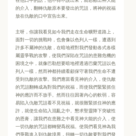
在他口中的話，他不得不說出來，就彰顯出神大能
的介入，翻轉仇敵原本要發出的咒詛，將神的祝福
放在仇敵的口中宣告出來。
主呀，你讓我看見如今我們走在生命曠野道路上，
面對一切的挑戰時，也會像以色列人一樣，遭遇到
許多不屬神的仇敵，在暗地裡對我們發動各式各樣
屬靈爭戰的攻擊，使我們深陷在咒詛的患難危機的
困境之中，就像巴勒想要暗地裡透過巴蘭咒詛以色
列人一樣，然而神都持續看顧保守著我們生命不遭
受到仇敵的攻擊。我們應當看見神的介入，使仇敵
的咒詛翻轉成為對我們的祝福，而使我們緊緊抓住
神的應許而不放手。然而往往因著內心的軟弱，容
易陷入仇敵咒詛看不見祝福，就很難緊抓住神的應
許，就使生命陷入混亂之中。懇求聖靈降下突破性
的恩膏，讓我們在患難之中看見神大能的介入，使
一切仇敵的咒詛都轉變爲祝福。使我們看見神為我
們爭戰進入到仇敵境界，扭轉一切仇敵要對我們發