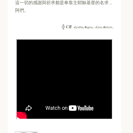
這一切的感謝與祈求都是奉靠主耶穌基督的名求，
阿們。
CR
╬
-
C
ynthia,
R
ogery...
C
ross,
R
eborn...