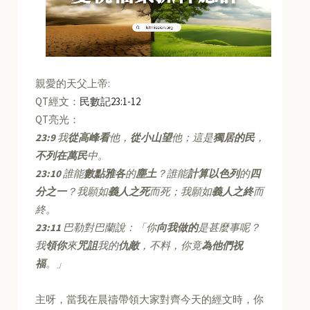
親愛的天父上帝:
QT經文：
民數記23:1-12
QT亮光：
23:9
我
從高峰看
他，
從小山望
他；這是
獨居的民
，
不列在萬民
中。
23:10
誰能
數點雅各
的
塵土
？誰能
計算以色列
的
四
分之一
？我願如
義人之死
而死；我願如
義人之終
而
終。
23:11
巴勒對巴蘭說：「你
向我做的
是甚麼事呢？
我
領你
來
咒詛
我的
仇敵
，不料，你竟
為他們祝
福
。」
主呀，當我在晨禱帶領大家對齊今天的經文時，你