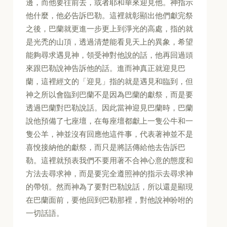
邊，而他要往前去，或者耶和華來迎見他。神指示
他什麼，他必告訴巴勒。這裡就彰顯出他們獻完祭
之後，巴蘭就更進一步更上到淨光的高處，指的就
是光禿的山頂，透過清楚能看見天上的異象，希望
能夠尋求遇見神，領受神對他說的話，他再回過頭
來跟巴勒說神告訴他的話。進而神真正就迎見巴
蘭，這裡經文的「迎見」指的就是遇見和臨到，但
神之所以會臨到巴蘭不是因為巴蘭的獻祭，而是要
透過巴蘭對巴勒說話。因此當神迎見巴蘭時，巴蘭
說他預備了七座壇，在每座壇都獻上一隻公牛和一
隻公羊，神並沒有回應他這件事，代表著神並不是
喜悅接納他的獻祭，而只是將話傳給他去告訴巴
勒。這裡就預表我們不要用著不合神心意的態度和
方法去尋求神，而是要完全遵照神的指示去尋求神
的帶領。然而神為了要對巴勒說話，所以還是顯現
在巴蘭面前，要他回到巴勒那裡，對他說神吩咐的
一切話語。