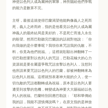
神使以色列人成為屬神的軍隊，神所賜給他們爭戰
的能力是數算不完。
主呀，最後這就使得巴蘭渴望他能夠像義人之死而
死，義人之終而終，指的是他看見以色列人成為屬
神義人的最終結局是美好的，不是死亡而進入永生
的盼望。然而巴勒聽完巴蘭說的話就對他說：「你
向我做的是什麼事呢？我領你來咒詛我的仇敵，不
料，你竟為他們祝福。」這裡就彰顯出神翻轉了一
切巴勒想要對以色列人的咒詛，巴勒花極大的心力
資源就是要在屬靈爭戰咒詛攻擊以色列人，沒想到
他所請來要咒詛以色列人的巴蘭，卻被神翻轉來為
以色列人祝福。這裡就預表著神大能的介入，使一
切仇敵的咒詛都翻轉成為祝福，原本是以色列人要
遭受到攻擊的危機，轉變成為神要大大賜福給以色
列人的祝福。巴蘭特別回應巴勒說：「耶和華傳給
我的話，我能不謹慎傳說嗎？」在原文指的是神放