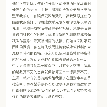
他們很有共鳴，使他們分享很多神透過巴蘭故事對
他們生命的光照。主呀，感謝你透過今天經文更加
堅固我的心，你讓我更深領受到，當我緊緊抓住你
賜給我的應許，你就讓我看見眼前看似仇敵攻擊的
咒詛，就轉變成對我生命豐盛的祝福。就像是我在
遭遇門訓夥伴的困境，你將這仇敵咒詛轉變成帶領
我製作靈修生活實踐指南的祝福。而如今面對家庭
門訓的困境，你也將仇敵咒詛轉變成帶領我製作家
庭故事時間的祝福。使我可以使用這些神翻轉所帶
來的祝福，幫助更多夥伴實際將靈修應用到生活
中，更是帶進到親子關係中可以有更大突破，這真
的是數算不完的恩典就像數算塵土一樣數算不完。
主呀，懇求你的靈持續帶領我更多在面對事奉的爭
戰當中，更多帶著信心看見你要使這眼前仇敵的咒
詛都翻轉便成為對我們的祝福，使我們更加緊緊抓
住你的應許來跟隨你，求你帶領。