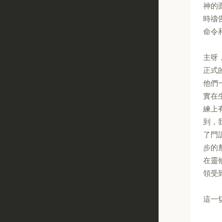
神的
時禱
命令
主呀
正式
他們
實在
練上
到，
了門
步的
在靈
領受
這一