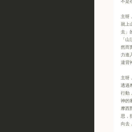
不是
主呀
就上
去」
「山
然而
力進
違背
主呀
透過
行動
神的
摩西
思，
向去