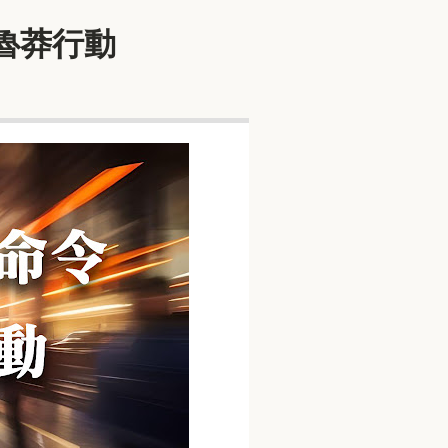
要魯莽行動