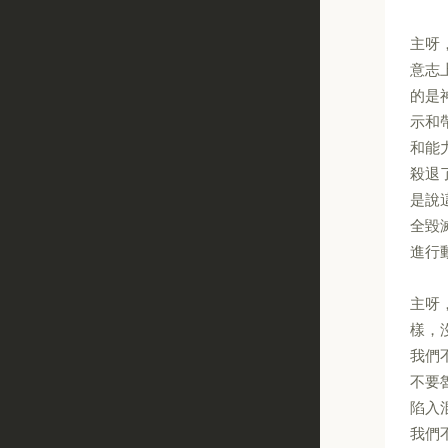
主呀
意志
的是
示和
和能
殺退
是說
全毀
進行
主呀
樣，
我們
不要
陷入
我們