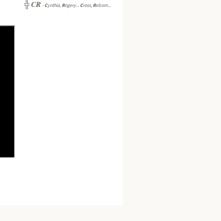
CR
╬
-
C
ynthia,
R
ogery...
C
ross,
R
eborn...