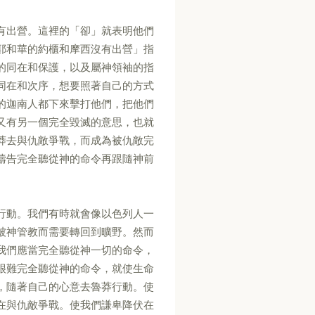
有出營。這裡的「卻」就表明他們
耶和華的約櫃和摩西沒有出營」指
的同在和保護，以及屬神領袖的指
同在和次序，想要照著自己的方式
的迦南人都下來擊打他們，把他們
又有另一個完全毀滅的意思，也就
莽去與仇敵爭戰，而成為被仇敵完
禱告完全聽從神的命令再跟隨神前
行動。我們有時就會像以色列人一
被神管教而需要轉回到曠野。然而
我們應當完全聽從神一切的命令，
很難完全聽從神的命令，就使生命
，隨著自己的心意去魯莽行動。使
在與仇敵爭戰。使我們謙卑降伏在