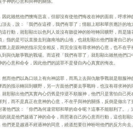
在乎神的心意和與神的關係。
，因此雖然他們懊悔悲哀，但卻沒有使他們悔改在神的面前，呼求神
山頂去，說：「我們在這裡，我們有罪了；情願上耶和華所應許的地
的這行動，就彰顯出以色列人並沒有聽從神的吩咐轉回曠野，而是隨
頂」指的是可以直接去到迦南地的山地，也就彰顯出他們隨著自己的
實際上是跟神的指示完全相反，而完全沒有尋求神的心意，也不在乎
入到與仇敵爭戰的戰場。而這裡「我們有罪了」就彰顯出雖然他們口
神的心意和命令，因此他們的認罪不是發自內心真實的悔改。
，然而他們以為口頭上有向神認罪，而馬上去與仇敵爭戰就是順服神
摩西的指示轉回到曠野，另一方面他們要去爭戰時，也沒有尋求神的
，就彰顯出他們其實內心仍舊是悖逆不順服神，他們只是害怕自己死
審判，而不是真正在意神的心意，不在乎與神的關係，反倒是做出了
對著他們說：「你們為何違背耶和華的命令呢？這事不能順利了。」
指的就是他們越過了神的命令，而照著自己的心意而行動，這也彰顯
，他們更是越過不經過神的同意，繞道想要往神吩咐他們的反方向去