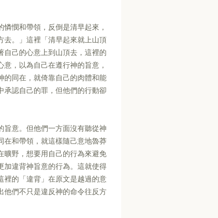
的憐憫和帶領，反倒是清早起來，
方去。」這裡「清早起來就上山頂
著自己的心意上到山頂去，這裡的
心意，以為自己在遵行神的旨意，
神的同在，就倚靠自己的肉體和能
中承認自己的罪，但他們的行動卻
的旨意。但他們一方面沒有聽從神
同在和帶領，就這樣隨己意地魯莽
在曠野，想要用自己的行為來避免
更加違背神旨意的行為。這就使得
這裡的「違背」在原文是越過的意
出他們不只是違反神的命令往反方
。