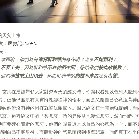
的天父上帝:
經文：
民數記14:39-45
亮光：
摩西說：你們為何
違背耶和華
的
命令
呢？這事
不能順利
了。
不要上去
；因為耶和華
不在你們中間
，恐怕你們
被仇敵殺敗
了。
他們
卻擅敢上山頂去
，然而耶和華的
約櫃
和
摩西
沒有
出營
。
，當我在晨禱帶領大家對齊今天的經文時，你讓我看見以色列人聽到
哀，但他們並沒有真實悔改聽從神的命令，而是又隨自己心意違背神
導致他們沒有神的同在就被仇敵擊敗。因此經文在一開始就提到，摩
悲哀。這裡經文中的「甚悲哀」指的是極度地後悔悲哀，然而他們心
地而要死在曠野的悲哀，他們的眼目還是以自己的心意為中心，而不
覺到自己不順服神，而惹動神的怒氣而感到後悔悲哀。他們真正在乎