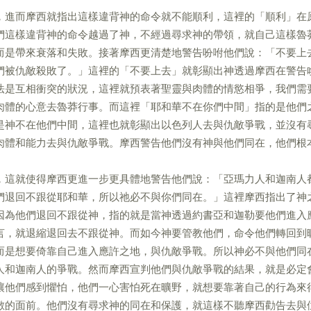
，進而摩西就指出這樣違背神的命令就不能順利，這裡的「順利」在
們這樣違背神的命令越過了神，不經過尋求神的帶領，就自己這樣魯
而是帶來衰落和失敗。接著摩西更清楚地警告吩咐他們說：「不要上
們被仇敵殺敗了。」這裡的「不要上去」就彰顯出神透過摩西在警告
法是互相衝突的狀況，這裡就預表著聖靈與肉體的情慾相爭，我們需
肉體的心意去魯莽行事。而這裡「耶和華不在你們中間」指的是他們
是神不在他們中間，這裡也就彰顯出以色列人去與仇敵爭戰，並沒有
肉體和能力去與仇敵爭戰。摩西警告他們沒有神與他們同在，他們根
，這就使得摩西更進一步更具體地警告他們說：「亞瑪力人和迦南人
們退回不跟從耶和華，所以祂必不與你們同在。」這裡摩西指出了神
因為他們退回不跟從神，指的就是當神透過約書亞和迦勒要他們進入
言，就退縮退回去不跟從神。而如今神要管教他們，命令他們轉回到
而是想要倚靠自己進入應許之地，與仇敵爭戰。所以神必不與他們同
人和迦南人的爭戰。然而摩西宣判他們與仇敵爭戰的結果，就是必定
讓他們感到懼怕，他們一心害怕死在曠野，就想要靠著自己的行為來
敵的面前。他們沒有尋求神的同在和保護，就這樣不聽摩西勸告去與