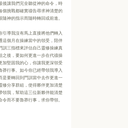
最後讓我們完全聽從神的命令，時
每個挑戰都確實禱告尋求神清楚的
跟隨神的指示而隨時轉回或前進。
你引導我沒有馬上直接將他們轉入
通這個月在操練當中的領受，陪伴
門訓三指標來評估自己靈修操練真
組之後，要如何更進一步在代禱操
更加堅固我的心，你讓我更深領受
魯莽行事。如今你已經帶領我導入
而是要轉回到門訓當中去作更進一
靈修分享群組，使得夥伴更加清楚
帶領我，幫助這三位新夥伴能清楚
命令而不要魯莽行事，求你帶領。