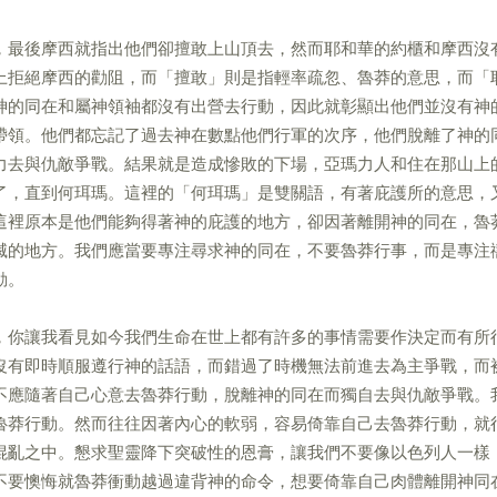
，最後摩西就指出他們卻擅敢上山頂去，然而耶和華的約櫃和摩西沒
上拒絕摩西的勸阻，而「擅敢」則是指輕率疏忽、魯莽的意思，而「
神的同在和屬神領袖都沒有出營去行動，因此就彰顯出他們並沒有神
帶領。他們都忘記了過去神在數點他們行軍的次序，他們脫離了神的
力去與仇敵爭戰。結果就是造成慘敗的下場，亞瑪力人和住在那山上
了，直到何珥瑪。這裡的「何珥瑪」是雙關語，有著庇護所的意思，
這裡原本是他們能夠得著神的庇護的地方，卻因著離開神的同在，魯
滅的地方。我們應當要專注尋求神的同在，不要魯莽行事，而是專注
動。
，你讓我看見如今我們生命在世上都有許多的事情需要作決定而有所
沒有即時順服遵行神的話語，而錯過了時機無法前進去為主爭戰，而
不應隨著自己心意去魯莽行動，脫離神的同在而獨自去與仇敵爭戰。
魯莽行動。然而往往因著內心的軟弱，容易倚靠自己去魯莽行動，就
混亂之中。懇求聖靈降下突破性的恩膏，讓我們不要像以色列人一樣
不要懊悔就魯莽衝動越過違背神的命令，想要倚靠自己肉體離開神同