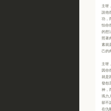
主呀
說他
功，
怕你
的想
照著
素就
己的
主呀
因你
就是
發怨
神，
瑪力
卻不
在仇