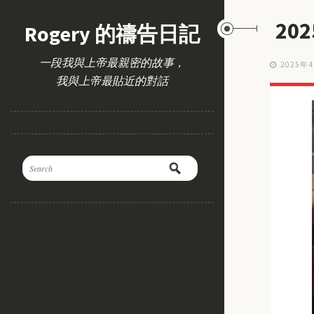
20
Rogery 的禱告日記
一段我與上帝最親密的故事，
2025年
我與上帝最貼近的對話