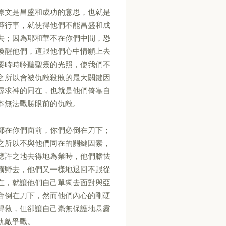
原文是昌盛和成功的意思，也就是
莽行事，就使得他們不能昌盛和成
去；因為耶和華不在你們中間，恐
喚醒他們，這跟他們心中情願上去
要時時聆聽聖靈的光照，使我們不
之所以會被仇敵殺敗的最大關鍵因
尋求神的同在，也就是他們倚靠自
本無法戰勝眼前的仇敵。
都在你們面前，你們必倒在刀下；
之所以不與他們同在的關鍵因素，
應許之地去得地為業時，他們膽怯
曠野去，他們又一樣地退回不跟從
在，就讓他們自己單獨去面對與亞
會倒在刀下，然而他們內心的剛硬
得救，但卻讓自己毫無保護地暴露
仇敵爭戰。