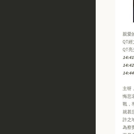
親愛
QT
QT
14:41
14:42
14:44
主呀
悔悲
戰，
就甚
許之
為察