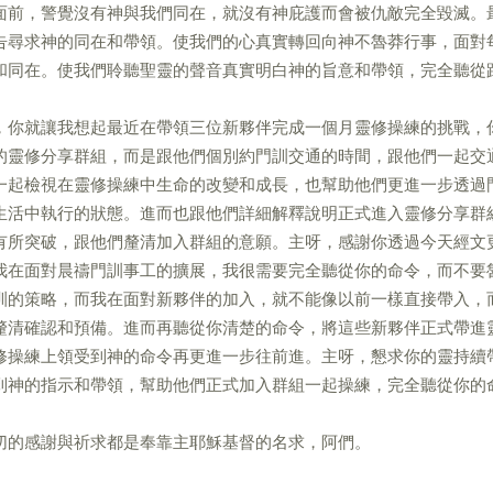
面前，警覺沒有神與我們同在，就沒有神庇護而會被仇敵完全毀滅。
告尋求神的同在和帶領。使我們的心真實轉回向神不魯莽行事，面對
和同在。使我們聆聽聖靈的聲音真實明白神的旨意和帶領，完全聽從
，你就讓我想起最近在帶領三位新夥伴完成一個月靈修操練的挑戰，
的靈修分享群組，而是跟他們個別約門訓交通的時間，跟他們一起交
一起檢視在靈修操練中生命的改變和成長，也幫助他們更進一步透過
生活中執行的狀態。進而也跟他們詳細解釋說明正式進入靈修分享群
有所突破，跟他們釐清加入群組的意願。主呀，感謝你透過今天經文
我在面對晨禱門訓事工的擴展，我很需要完全聽從你的命令，而不要
訓的策略，而我在面對新夥伴的加入，就不能像以前一樣直接帶入，
釐清確認和預備。進而再聽從你清楚的命令，將這些新夥伴正式帶進
修操練上領受到神的命令再更進一步往前進。主呀，懇求你的靈持續
到神的指示和帶領，幫助他們正式加入群組一起操練，完全聽從你的
切的感謝與祈求都是奉靠主耶穌基督的名求，阿們。