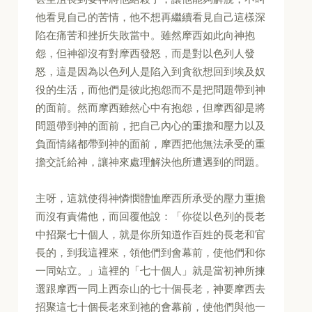
他看見自己的苦情，他不想再繼續看見自己這樣深
陷在痛苦和挫折失敗當中。雖然摩西如此向神抱
怨，但神卻沒有對摩西發怒，而是對以色列人發
怒，這是因為以色列人是陷入到貪欲想回到埃及奴
役的生活，而他們是彼此抱怨而不是把問題帶到神
的面前。然而摩西雖然心中有抱怨，但摩西卻是將
問題帶到神的面前，把自己內心的重擔和壓力以及
負面情緒都帶到神的面前，摩西把他無法承受的重
擔交託給神，讓神來處理解決他所遭遇到的問題。
主呀，這就使得神憐憫體恤摩西所承受的壓力重擔
而沒有責備他，而回覆他說：「你從以色列的長老
中招聚七十個人，就是你所知道作百姓的長老和官
長的，到我這裡來，領他們到會幕前，使他們和你
一同站立。」這裡的「七十個人」就是當初神所揀
選跟摩西一同上西奈山的七十個長老，神要摩西去
招聚這七十個長老來到祂的會幕前，使他們與他一