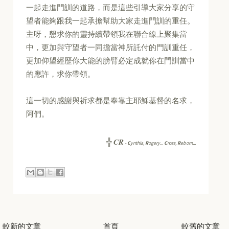
一起走進門訓的道路，而是這些引導大家分享的守
望者能夠跟我一起承擔幫助大家走進門訓的重任。
主呀，懇求你的靈持續帶領我在聯合線上聚集當
中，更加與守望者一同擔當神所託付的門訓重任，
更加仰望經歷你大能的膀臂必定成就你在門訓當中
的應許，求你帶領。
這一切的感謝與祈求都是奉靠主耶穌基督的名求，
阿們。
CR
╬
-
C
ynthia,
R
ogery...
C
ross,
R
eborn...
較新的文章
首頁
較舊的文章