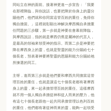
同站立在神的面前。接著神更進一步宣告：「我要
在那裡降臨，與你說話，也要把降於你身上的靈分
賜他們，他們就和你同當這管百姓的重任，免得你
獨自擔當。」這裡就彰顯出神解決摩西獨自承擔重
任問題的三步驟，第一步就是神要在會幕前降臨，
與摩西說話，指的就是摩西仍舊是屬神的代言人，
是最高的領袖來領受神的指示。而第二步是神要把
降在摩西身上的靈，也就是聖靈的能力分賜給七十
個長老，預表著神要將聖靈的恩賜和能力分賜給祂
所揀選的同工。
主呀，進而第三步就是他們要和摩西共同擔當這管
理百姓的重任，也就是讓這七十個長老都有著摩西
身上的靈，來一起承擔管理百姓的重任。這樣摩西
就不用一個人獨自承擔從神和從人而來的壓力，他
有這七十個長老跟他一起共同承擔管理以色列百姓
的重任，他們都有著從神而來的靈，能夠一起領受