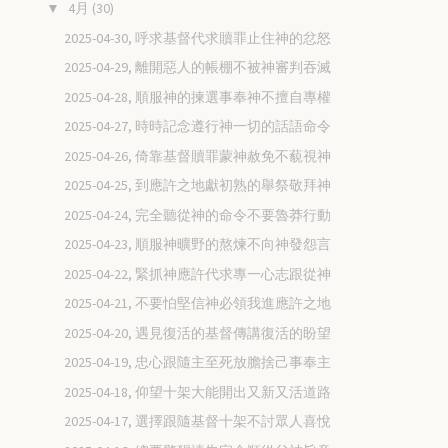
4月
(30)
▼
2025-04-30, 呼求基督代求贖罪止住神的忿怒
2025-04-29, 離開惡人的帳棚不被神審判吞滅
2025-04-28, 順服神的揀選事奉神不擅自專權
2025-04-27, 時時記念遵行神一切的話語命令
2025-04-26, 倚靠基督贖罪蒙神赦免不藐視神
2025-04-25, 到應許之地獻初熟的舉祭敬拜神
2025-04-24, 完全聽從神的命令不要魯莽行動
2025-04-23, 順服神曠野的熬煉不向神發怨言
2025-04-22, 緊抓神應許代求專一心志跟從神
2025-04-21, 不要怕堅信神必領我進應許之地
2025-04-20, 遇見復活的基督傳講復活的盼望
2025-04-19, 忠心跟隨主至死放膽捨己事奉主
2025-04-18, 仰望十架大能開出又新又活道路
2025-04-17, 選擇跟隨基督十架不討眾人喜悅