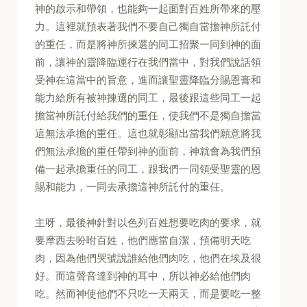
神的啟示和帶領，也能夠一起面對百姓所帶來的壓
力。這裡就預表著我們不要自己獨自當擔神所託付
的重任，而是將神所揀選的同工招聚一同到神的面
前，讓神的靈降臨運行在我們當中，對我們說話領
受神在這當中的旨意，進而讓聖靈降臨分賜恩膏和
能力給所有被神揀選的同工，最後跟這些同工一起
擔當神所託付給我們的重任，使我們不是獨自擔當
這無法承擔的重任。這也就彰顯出當我們願意將我
們無法承擔的重任帶到神的面前，神就會為我們預
備一起承擔重任的同工，跟我們一同領受聖靈的恩
賜和能力，一同去承擔這神所託付的重任。
主呀，最後神針對以色列百姓想要吃肉的要求，就
要摩西去吩咐百姓，他們應當自潔，預備明天吃
肉，因為他們哭號說誰給他們肉吃，他們在埃及很
好。而這聲音達到神的耳中，所以神必給他們肉
吃。然而神使他們不只吃一天兩天，而是要吃一整