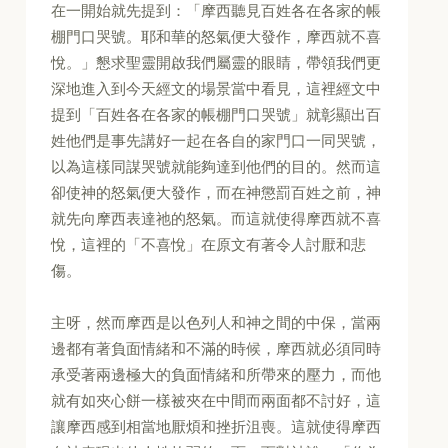
在一開始就先提到：「摩西聽見百姓各在各家的帳
棚門口哭號。耶和華的怒氣便大發作，摩西就不喜
悅。」懇求聖靈開啟我們屬靈的眼睛，帶領我們更
深地進入到今天經文的場景當中看見，這裡經文中
提到「百姓各在各家的帳棚門口哭號」就彰顯出百
姓他們是事先講好一起在各自的家門口一同哭號，
以為這樣同謀哭號就能夠達到他們的目的。然而這
卻使神的怒氣便大發作，而在神懲罰百姓之前，神
就先向摩西表達祂的怒氣。而這就使得摩西就不喜
悅，這裡的「不喜悅」在原文有著令人討厭和悲
傷。
主呀，然而摩西是以色列人和神之間的中保，當兩
邊都有著負面情緒和不滿的時候，摩西就必須同時
承受著兩邊極大的負面情緒和所帶來的壓力，而他
就有如夾心餅一樣被夾在中間而兩面都不討好，這
讓摩西感到相當地厭煩和挫折沮喪。這就使得摩西