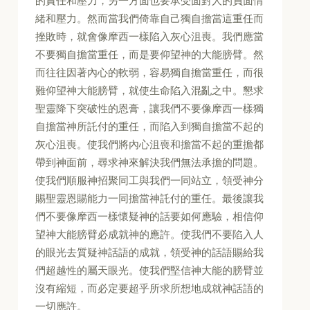
的責任和壓力，另一方面也要承受面對人的負面情
緒和壓力。然而當我們倚靠自己獨自擔當這重任而
挫敗時，就會像摩西一樣陷入灰心沮喪。我們應當
不要獨自擔當重任，而是要仰望神的大能膀臂。然
而往往因著內心的軟弱，容易獨自擔當重任，而很
難仰望神大能膀臂，就使生命陷入混亂之中。懇求
聖靈降下突破性的恩膏，讓我們不要像摩西一樣獨
自擔當神所託付的重任，而陷入到獨自擔當不起的
灰心沮喪。使我們將內心沮喪和擔當不起的重擔都
帶到神面前，尋求神來解決我們無法承擔的問題。
使我們順服神招聚同工與我們一同站立，領受神分
賜聖靈恩賜能力一同擔當神託付的重任。最後讓我
們不要像摩西一樣懷疑神的話要如何應驗，相信仰
望神大能膀臂必成就神的應許。使我們不要陷入人
的眼光去質疑神話語的成就，領受神的話語賜給我
們超越性的屬天眼光。使我們堅信神大能的膀臂並
沒有縮短，而必定要超乎所求所想地成就神話語的
一切應許。