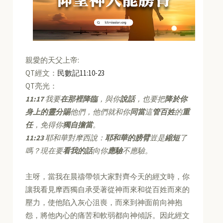
親愛的天父上帝:
QT經文：
民數記11:10-23
QT亮光：
11:17
我要
在那裡降臨
，與你
說話
，也要把
降於你
身上的靈分賜
他們，他們就和你
同當
這
管百姓
的
重
任
，免得你
獨自擔當
。
11:23
耶和華對摩西說：
耶和華的膀臂
豈是
縮短
了
嗎？現在要
看我的話
向你
應驗
不應驗。
主呀，當我在晨禱帶領大家對齊今天的經文時，你
讓我看見摩西獨自承受著從神而來和從百姓而來的
壓力，使他陷入灰心沮喪，而來到神面前向神抱
怨，將他內心的痛苦和軟弱都向神傾訴。因此經文