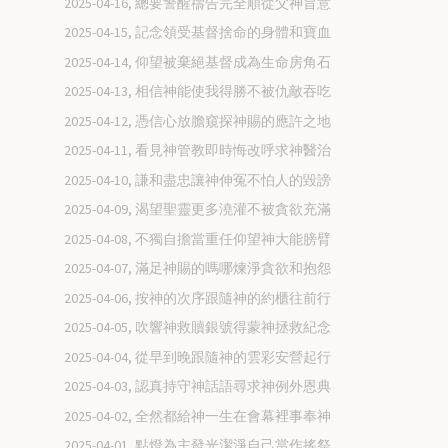
2025-04-16, 總要警醒禱告完全順從父神旨意
2025-04-15, 記念領受基督捨命的身體和寶血
2025-04-14, 仰望被棄絕基督成為生命房角石
2025-04-13, 相信神能使我得勝不被仇敵吞吃
2025-04-12, 憑信心放膽窺探神賜的應許之地
2025-04-11, 看見神管教即時悔改呼求神醫治
2025-04-10, 謙和盡忠讓神伸冤不怕人的毀謗
2025-04-09, 渴望聖靈更多澆灌不被貪欲充滿
2025-04-08, 不獨自擔當重任仰望神大能膀臂
2025-04-07, 滿足神賜的嗎哪煉淨貪欲和抱怨
2025-04-06, 按神的次序跟隨神的約櫃往前行
2025-04-05, 吹響神救贖銀號得蒙神拯救紀念
2025-04-04, 從早到晚跟隨神的雲彩安營起行
2025-04-03, 認真持守神話語尋求神例外恩典
2025-04-02, 全然都給神一生在會幕裡事奉神
2025-04-01, 點燈為主發光潔淨自己當作搖祭