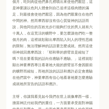
個月，吃到肉從他們鼻孔裡噴出來使他們厭惡，這
是神要讓以色列人體會到自己追求這樣肉體的滿
足，到最後會使他們厭惡，因為他們厭棄住在他們
中間的神。然而摩西卻沒有信心質疑神的話語而
說，與他同住的百姓光步行能夠打仗的男人就有六
十萬人，在這荒涼的曠野中，要怎麼讓他們吃一整
個月的肉，這裡就彰顯出摩西陷入到人的理性思維
的限制，無法理解神的話語要怎麼成就。然而這使
得神就回應摩西說：「耶和華的膀臂豈是縮短了
嗎？現在要看我的話向你應驗不應驗。」這裡就彰
顯出神要摩西專注看著祂大能的膀臂並不會因眼前
的曠野而縮短，而祂所說的話語和應許必定會應驗
在他們當中，神要摩西有信心地看著祂要怎麼應驗
成就祂所宣告的話語和應許。
主呀，你讓我看見如今我們在世上就像摩西一樣，
擔當神託付給我們的重任，一方面要承受面對神賜