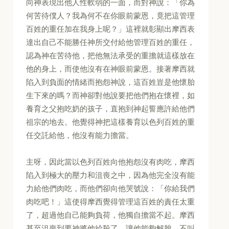
向神表現出他人性軟弱的一面，而對神說：「你為
何苦待僕人？我為何不在你眼前蒙恩，竟把這管理
百姓的重任加在我身上呢？」這裡就彰顯出摩西表
達出自己不能勝任神所交付給他管理百姓的重任，
認為神在苦待他，把他無法承受的重擔就這樣放在
他的身上，而使他沒有在神眼前蒙恩。接著摩西就
陷入到負面的情緒而抱怨神說，這百姓豈是他懷胎
生下來的嗎？而神卻對他說要把他們抱在懷裡，如
養育之父抱吃奶的孩子，直抱到神起誓應許給他們
祖宗的地去。他覺得神把這樣養育以色列百姓的重
任交託給他，他沒有能力擔當。
主呀，因此當以色列百姓向他抱怨沒有肉吃，摩西
陷入到極大的壓力和沮喪之中，因為他完全沒有能
力給他們肉吃，而他們卻向他哭號說：「你給我們
肉吃吧！」這使得摩西覺得管理這百姓的責任太重
了，超過他自己能夠負荷，他獨自擔當不起。摩西
甚至沮喪到要神將他給殺了，讓他能夠解脫，不叫