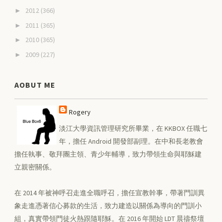
2012
(366)
►
2011
(365)
►
2010
(365)
►
2009
(227)
►
AOBUT ME
Rogery
淡江大學資訊管理研究所畢業，在 KKBOX 任職七
年，擔任 Android 開發部副理。在中和長老教會
擔任執事、敬拜團主領、青少年輔導，致力帶領生命與耶穌建
立親密關係。
在 2014 年被神呼召走進全職呼召，擔任宣教幹事，帶著門訓異
象走進憑著信心募款的生活，致力建造以關係為導向的門訓小
組，真實帶領門徒火熱跟隨耶穌。在 2016 年開始 LDT 晨禱祭壇