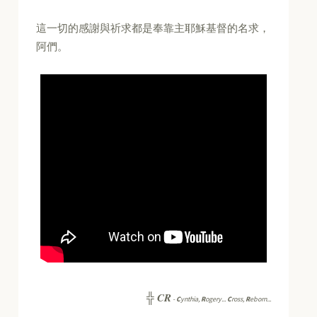
這一切的感謝與祈求都是奉靠主耶穌基督的名求，
阿們。
CR
╬
-
C
ynthia,
R
ogery...
C
ross,
R
eborn...