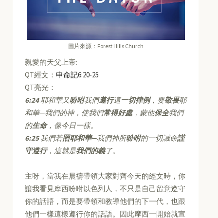
圖片來源：Forest Hills Church
親愛的天父上帝:
QT經文：
申命記6:20-25
QT亮光：
6:24
耶和華又
吩咐
我們
遵行
這
一切律例
，要
敬畏
耶
和華─我們的神，使我們
常得好處
，蒙他
保全
我們
的
生命
，像今日一樣。
6:25
我們若
照耶和華
─我們神所
吩咐
的一切誡命
謹
守遵行
，這就是
我們的義
了。
主呀，當我在晨禱帶領大家對齊今天的經文時，你
讓我看見摩西吩咐以色列人，不只是自己留意遵守
你的話語，而是要帶領和教導他們的下一代，也跟
他們一樣這樣遵行你的話語。因此摩西一開始就宣