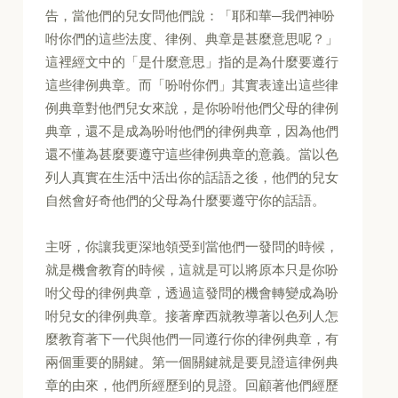
告，當他們的兒女問他們說：「耶和華─我們神吩
咐你們的這些法度、律例、典章是甚麼意思呢？」
這裡經文中的「是什麼意思」指的是為什麼要遵行
這些律例典章。而「吩咐你們」其實表達出這些律
例典章對他們兒女來說，是你吩咐他們父母的律例
典章，還不是成為吩咐他們的律例典章，因為他們
還不懂為甚麼要遵守這些律例典章的意義。當以色
列人真實在生活中活出你的話語之後，他們的兒女
自然會好奇他們的父母為什麼要遵守你的話語。
主呀，你讓我更深地領受到當他們一發問的時候，
就是機會教育的時候，這就是可以將原本只是你吩
咐父母的律例典章，透過這發問的機會轉變成為吩
咐兒女的律例典章。接著摩西就教導著以色列人怎
麼教育著下一代與他們一同遵行你的律例典章，有
兩個重要的關鍵。第一個關鍵就是要見證這律例典
章的由來，他們所經歷到的見證。回顧著他們經歷