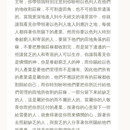
主呀，你帶領我特別注意到你吩咐以色列人在他們
的地收割莊稼，不可割盡田角，也不可拾取所遺落
的。當我更深地進入到今天經文的場景當中，你就
讓我看見你帶領著以色列人進入到應許之地，每個
人都得著你所賜下的產業。然而你要以色列人特別
眷顧窮人和寄居的人，要留下他們的田地角落的莊
稼，不要把整個莊稼都收割完，而是留下邊邊的一
些讓貧乏的人和寄居的人可以生存。你讓我看見你
是憐憫的神，你是眷顧窮乏人的神，而你賜給以色
列人產業是要他們管理而不是擁有。因此他們所有
的產業還是屬你的，他們不應該把所有的莊稼都收
割歸給自己，而你特別吩咐他們要把你所託付給他
們管理的田地所收割的莊稼，一部分留下來給缺乏
的人，這是屬於你的而不屬於人的。當屬你的人敬
畏你而把你所託付的產業，按著你的心意留下一些
給需要的人，就會得著從你而來憐憫的心，跟著你
去照顧缺乏的人，與貧乏的人分享著你所賜給他們
的恩典，這就是你眼中聖潔的生活。