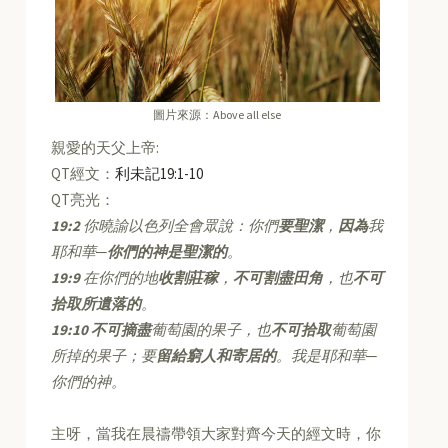
圖片來源：Above all else
親愛的天父上帝:
QT經文：
利未記19:1-10
QT亮光：
19:2
你曉諭以色列全會眾說：你們
要聖潔
，
因為
我
耶和華─
你們的神是聖潔的
。
19:9
在你們的地
收割莊稼
，
不可割盡田角
，也
不可
拾取所遺落的
。
19:10
不可摘盡
葡萄園的果子，也
不可拾取
葡萄園
所掉的果子；要
留給窮人和寄居的
。我是耶和華
─
你們的神。
主呀，當我在晨禱帶領大家對齊今天的經文時，你