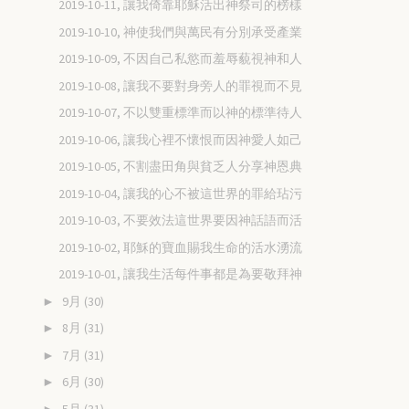
2019-10-11, 讓我倚靠耶穌活出神祭司的榜樣
2019-10-10, 神使我們與萬民有分別承受產業
2019-10-09, 不因自己私慾而羞辱藐視神和人
2019-10-08, 讓我不要對身旁人的罪視而不見
2019-10-07, 不以雙重標準而以神的標準待人
2019-10-06, 讓我心裡不懷恨而因神愛人如己
2019-10-05, 不割盡田角與貧乏人分享神恩典
2019-10-04, 讓我的心不被這世界的罪給玷污
2019-10-03, 不要效法這世界要因神話語而活
2019-10-02, 耶穌的寶血賜我生命的活水湧流
2019-10-01, 讓我生活每件事都是為要敬拜神
9月
(30)
►
8月
(31)
►
7月
(31)
►
6月
(30)
►
5月
(31)
►