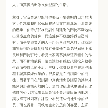
人，而真實活出敬畏你聖潔的生活。
主呀，當我更深地默想你要我不要去割盡田角的地
方，你就讓我想起你所賜給我在門訓異象上那豐盛
的產業，你帶領我在門訓中所建造的門徒不斷地結
出豐盛生命的莊稼，而這莊稼不應該歸我自己所
有，而是要跟貧乏的人一起分享你的恩典。你就讓
我連結到昨天聽到牧師在分享他在為弟兄姊妹上成
長班和門徒班時，看見大家渴慕操練這課程中的作
業，而不斷地成長，這也讓他有感動想要投入牧養
生命而帶自己的小組。主呀，你讓我看見在這些課
程中認真操練作業的，很多都是在門訓當中的門
徒，因著平日在門訓當中真實活出你話語的操練才
能夠興起這樣火熱的心。然而你卻讓我更領受到你
憐憫的心，讓我看見這是我不要割盡田角的地方，
讓牧師可以因著在課程中看見這些門徒生命的成
長，而也得著一同牧養生命的恩典與喜樂。主呀，