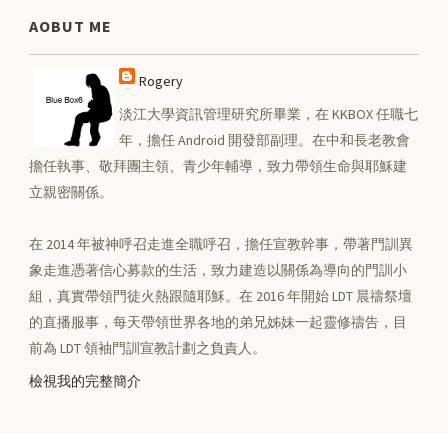
AOBUT ME
Rogery
淡江大學資訊管理研究所畢業，在 KKBOX 任職七
年，擔任 Android 開發部副理。在中和長老教會
擔任執事、敬拜團主領、青少年輔導，致力帶領生命與耶穌建
立親密關係。
在 2014 年被神呼召走進全職呼召，擔任宣教幹事，帶著門訓異
象走進憑著信心募款的生活，致力建造以關係為導向的門訓小
組，真實帶領門徒火熱跟隨耶穌。在 2016 年開始 LDT 晨禱祭壇
的直播服事，每天帶領世界各地的弟兄姊妹一起靈修禱告，目
前為 LDT 領袖門訓宣教計劃之負責人。
檢視我的完整簡介