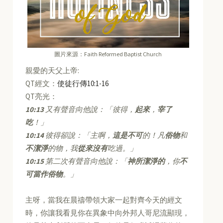
圖片來源：Faith Reformed Baptist Church
親愛的天父上帝:
QT經文：
使徒行傳10:1-16
QT亮光：
10:13
又有聲音向他說：「彼得，
起來
，
宰了
吃
！」
10:14
彼得卻說：「主啊，
這是不可
的！凡
俗物
和
不潔淨
的物，我
從來沒有
吃過。」
10:15
第二次有聲音向他說：「
神所潔淨的
，你
不
可當作俗物
。」
主呀，當我在晨禱帶領大家一起對齊今天的經文
時，你讓我看見你在異象中向外邦人哥尼流顯現，