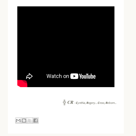
CR
╬
-
C
ynthia,
R
ogery...
C
ross,
R
eborn...