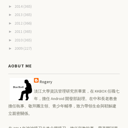
2014
(365)
►
2013
(365)
►
2012
(366)
►
2011
(365)
►
2010
(365)
►
2009
(227)
►
AOBUT ME
Rogery
淡江大學資訊管理研究所畢業，在 KKBOX 任職七
年，擔任 Android 開發部副理。在中和長老教會
擔任執事、敬拜團主領、青少年輔導，致力帶領生命與耶穌建
立親密關係。