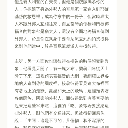
他是義大利營的百夫長，但他是個虔誠渴慕你的
人，你揀選了身為外邦人的哥尼流一家進入到耶穌
基督的救恩裡，成為你家中的一份子。但當時猶太
人不跟外邦人互相往來，而且當時的使徒和門徒傳
福音的對象都是猶太人，還沒有全面地將福音傳到
外邦人。於是你在異象中要哥尼流去到約帕找彼得
來到他們當中，於是哥尼流就派人去找彼得。
主呀，另一方面你也讓彼得在禱告的時候領受到異
象，他看見天開了，有一塊大布，繫著四角從天上
降了下來，這裡預表著福音的大網，要網羅世界各
地的人進到你的國度裡。接著彼得看見這大布裡面
有著地上的走獸、昆蟲和天上的飛鳥，這裡預表著
各個民族、國家的外邦人。而彼得聽到有聲音要他
起來把這些宰來吃，這裡的「吃」象徵著要接納這
些外邦人，跟他們有交通往來。但彼得卻回應你
說：「主阿，這是不可的，凡俗物，和不潔淨的
物，我從來沒有喫過。」主呀，你讓我領受到這裡