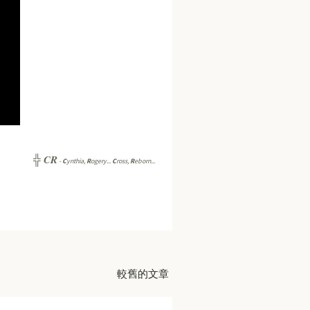
CR
╬
-
C
ynthia,
R
ogery...
C
ross,
R
eborn...
較舊的文章