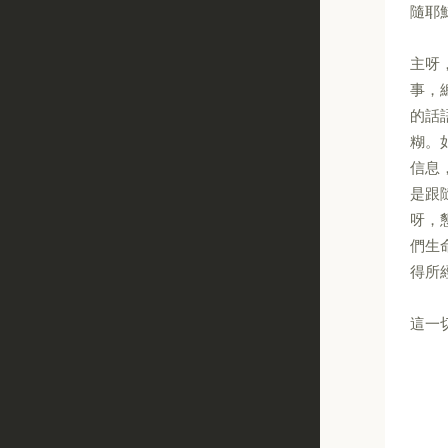
隨耶
主呀
事，
的話
糊。
信息
是跟
呀，
們生
得所
這一