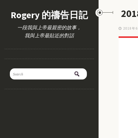
20
Rogery 的禱告日記
一段我與上帝最親密的故事，
2018年
我與上帝最貼近的對話