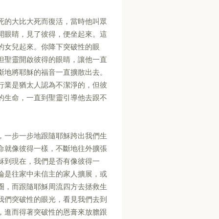
死的大比大死而復活，當時他叫眾
開眼睛，見了彼得，便坐起來。這
的女兒起來。你降下突破性的眼
但聖靈開啟彼得的眼睛，讓他一直
斷地將耶穌的福音一直擴散出去。
行業是猶太人認為不潔淨的，但彼
的生命，一直到聖靈引導他去跟不
，一步一步地跟隨耶穌跨出我們生
命就像彼得一樣，不斷地往外擴張
穌到現在，我們是否有像彼得一
論是往家中未信主的家人擴展，或
圈，而跟隨耶穌周流四方去拯救生
我們突破性的眼光，看見我們去到
，進而得著突破性的恩膏來放膽跟