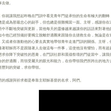
穌去做。
，你就讓我想起昨晚在門訓中看見青年門徒承怡的生命有極大的翻轉
總是成為那最忠心的副手，但也總是很難獨當一面。主呀，感謝你在
語中不斷地突破與更新，當他每天的靈修越來越讓你的話語來對著他
如今他已經預備好要獨立脫離舒適圈來跟隨你去拯救生命，無論是在
，又或者你激動他的心要去真實地帶領青年走進門訓的關係。主呀，
隨著耶穌而不是跟隨著人去做這每一件事，這使他沒有懼怕，而有超
懇求你降下突破性的恩膏，在門訓社群和晨禱祭壇的門徒當中，讓我
命的舒適圈，而領受屬天的眼光和能力，在你帶領我們所跨出的地方
經歷到的突破，求你帶領。
切的感謝與祈求都是奉靠主耶穌基督的名求，阿們。