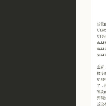
親愛
QT
QT
9:32
9:33
9:34
主呀
撒冷
徒那
了，
連說
要醫
並沒