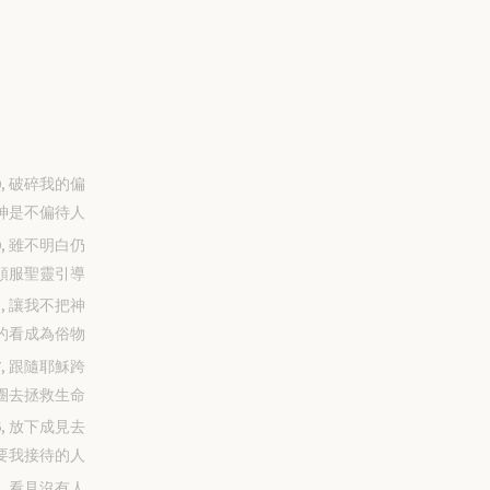
-30, 破碎我的偏
神是不偏待人
-29, 雖不明白仍
順服聖靈引導
-28, 讓我不把神
的看成為俗物
-27, 跟隨耶穌跨
圈去拯救生命
-26, 放下成見去
要我接待的人
-25, 看見沒有人