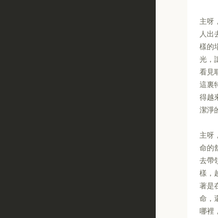
主呀
人出
樣的
光，
看見
這裏
得越
潔淨
主呀
命的
去帶
樣，
著是
命，
哪裡