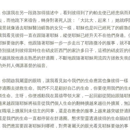
，你讓我在另一段路加得描述中，看到彼得到了約帕去使已經患病而
去，而他跪下來禱告，轉身對著死人說：「大比大，起來！」她就睜
場景就像過去耶穌醫治睚魯的女兒一樣，耶穌也是叫已經死了的睚魯
讓我看見彼得一直在跟隨著耶穌，縱使耶穌已經升天不在他們身邊。
耶穌要做的事。他跟隨著耶穌一步一步走出了耶路撒冷的服事，就不
特別描述到彼得當時住在硝皮匠西門的家許多日子，這裡的硝皮匠的
來越跳脫他過去熟悉的舒適圈，不斷地跟隨著耶穌周流四方拯救失喪
的外邦人傳講基督的福音。
，你開啟我屬靈的眼睛，讓我看見如今我們的生命應當也像彼得一樣
舒適圈去拯救生命。我們不只是顧好自己的生命，你要使用我們的生
領生命。主呀，你便感動我在晨禱帶領大家，一起回顧從開始跟隨耶
越來越跟隨耶穌將福音從我們個人生命的翻轉擴越來越往外擴展，無
在職場上擴展到未信主的同事，還是在教會的服事上越來越突破舒適
還是我們的生命一直都停留在舒適圈。懇求聖靈透過彼得的生命賜給
，我們應當要跟著耶穌到哪裡，對齊著屬天的眼光看見耶穌要做的事