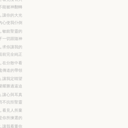
不能被神翻轉
-24, 讓你的大光
內心使我仆倒
-23, 敏銳聖靈的
下一切跟隨神
-22, 求你讓我的
面前完全純正
-21, 在分散中看
處傳道的帶領
-20, 讓我定睛望
榮耀勝過逼迫
-19, 讓心與耳真
而不抗拒聖靈
-18, 看見人所棄
是你所揀選的
-17, 讓我看重你