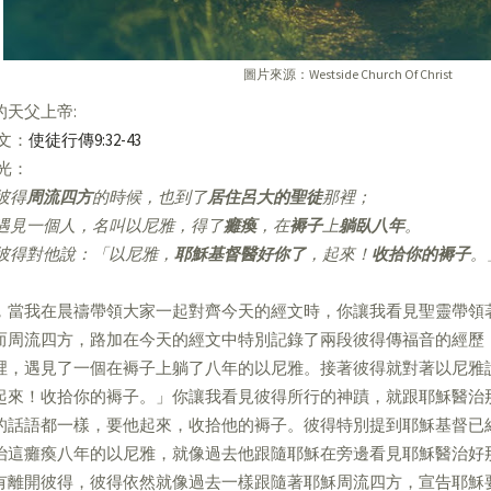
圖片來源：Westside Church Of Christ
的天父上帝:
經文：
使徒行傳9:32-43
亮光：
彼得
周流四方
的時候，也到了
居住呂大的聖徒
那裡；
遇見一個人，名叫以尼雅，得了
癱瘓
，在
褥子
上
躺臥八年
。
彼得對他說：「以尼雅，
耶穌基督醫好你了
，起來！
收拾你的褥子
。
，當我在晨禱帶領大家一起對齊今天的經文時，你讓我看見聖靈帶領
而周流四方，路加在今天的經文中特別記錄了兩段彼得傳福音的經歷
裡，遇見了一個在褥子上躺了八年的以尼雅。接著彼得就對著以尼雅
起來！收拾你的褥子。」你讓我看見彼得所行的神蹟，就跟耶穌醫治
的話語都一樣，要他起來，收拾他的褥子。彼得特別提到耶穌基督已
治這癱瘓八年的以尼雅，就像過去他跟隨耶穌在旁邊看見耶穌醫治好
有離開彼得，彼得依然就像過去一樣跟隨著耶穌周流四方，宣告耶穌