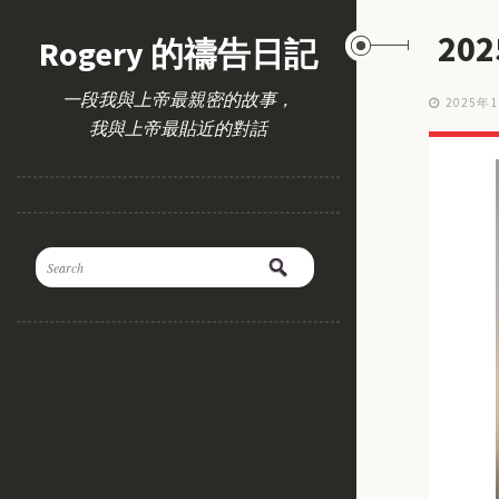
20
Rogery 的禱告日記
一段我與上帝最親密的故事，
2025年
我與上帝最貼近的對話