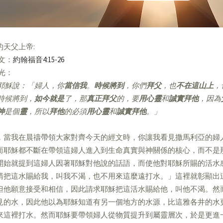
的天父上帝:
經文：
約翰福音4:15-26
亮光：
耶穌說：「婦人，你
當信我
。
時候將到
，你們
拜父
，也
不在這山上
，
時候將到，
如今就是
了，那
真正拜父
的，要
用心靈
和
誠實拜他
，因為
神
是個
靈
，所以
拜他
的必須
用心靈
和
誠實拜他
。」
，當我在晨禱帶領大家對齊今天的經文時，你讓我看見撒馬利亞的婦
而耶穌都不斷在帶領這婦人進入到生命真實與神關係的核心，而不是
開始就提到這婦人因著耶穌對他說的話語，而使他對耶穌所賜的活水
請把這水賜給我，叫我不渴，也不用來這麼遠打水。」這裡就彰顯出
但他願意接受和相信，因此請求耶穌把這活水賜給他，叫他不渴。然
見的水，因此他以為耶穌知道有另一個地方的水源，比這雅各井的水
來這裡打水。然而耶穌要帶領婦人從物質提升到屬靈層次，於是更進