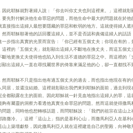
，因此耶穌就對著婦人說：「你去叫你丈夫也到這裡來。」這裡就彰
，要先對付解決他生命罪惡的問題，而他生命中最大的問題就在於他
就直接指出這婦人最想要隱藏的罪惡和軟弱的地方。這就使得婦人遮
」然而耶穌順著他的話回覆這婦人，並不是否認和責備這婦人的話語
進一步指出真實的光景而宣告：「你已經有五個丈夫；你現在有的，
」這裡的「五個丈夫」就彰顯出這婦人不斷地在換丈夫，而這五個丈
不斷地更換丈夫使得他也陷入到生活不道德的罪惡之中。而這裡的「
彰顯出這婦人一直在尋找屬世界的倚靠來滿足他的心，卻一直都找不
，然而耶穌不只是指出他有過五個丈夫的過去，而也指出他現在有的
人同居，並還沒結婚。這裡就彰顯出我們來到耶穌的面前，過去到現
完全都顯露在主的面前。因此耶穌就一針見血地指出這婦人的罪，這
能夠有屬靈的洞察力看透他真實生命罪惡的問題。然而這就使得撒馬
的問題，同時他也想轉移話題，而問耶穌說：「我們的祖宗在這山上
耶路撒冷。」這裡「這山上」指的是基利心山，而撒馬利亞人在基利
這山上築壇獻祭，因此撒馬利亞人就在這裡建造自己的聖殿，向神敬