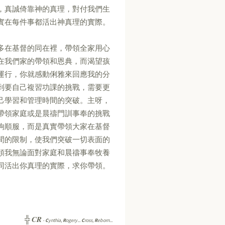
，真誠倚靠神的真理，對付我們生
實在每件事都活出神真理的實際。
多在基督的同在裡，帶領全家用心
在我們家的帶領和恩典，而渴望孩
運行，你就感動俐雅來回應我的分
到要自己複習功課的挑戰，需要更
己學習和管理時間的突破。主呀，
帶領家庭或是晨禱門訓事奉的挑戰
夠順服，而是真實帶領大家在基督
間的限制，使我們突破一切表面的
領我無論面對家庭和晨禱事奉牧養
同活出你真理的實際，求你帶領。
CR
╬
-
C
ynthia,
R
ogery...
C
ross,
R
eborn...