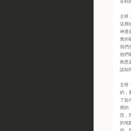
在耶
主呀
這裡
神透
實的
我們
他們
救恩
認知
主呀
的，
了如
裡的
思，
的地
拜，