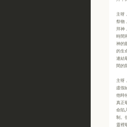
主呀
祭物
拜神
時間
神的
的生
連結
間的
主呀
虛假
他時
真正
命陷
制。
靈裡