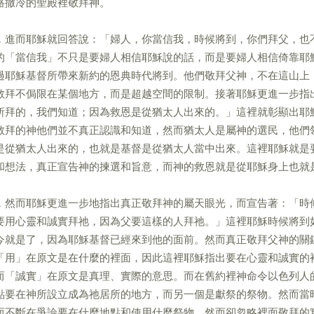
路撒冷的聖殿裡敬拜神。
，進而耶穌就回答說：「婦人，你當信我，時候將到，你們拜父，也
的「當信我」不只是要婦人相信耶穌說的話，而是要婦人相信倚靠耶
過耶穌基督所帶來新約的恩典時代將到。他們敬拜父神，不在這山上
敬拜不侷限在某個地方，而是超越空間的限制。接著耶穌更進一步指
所拜的，我們知道；因為救恩是從猶太人出來的。」這裡就彰顯出耶
敬拜的神他們並不真正認識和知道，然而猶太人是屬神的選民，他們
是從猶太人出來的，也就是基督是從猶太人當中出來。這裡耶穌就是
和想法，真正宣告神的揀選和旨意，而神的救恩就是從耶穌身上也就
，然而耶穌更進一步地指出真正敬拜神的屬天眼光，而宣告著：「時
要用心靈和誠實拜祂，因為父要這樣的人拜祂。」這裡耶穌時候將到
今就是了，因為耶穌基督已經來到他的面前。然而真正敬拜父神的關
「用」在原文是在什麼的裡面，因此這裡耶穌指出要在心靈和誠實的
而「誠實」在原文是真理、實際的意思。而在舊約裡神命令以色列人
點要在神所設立成為祂居所的地方，而另一個是獻祭的祭物。然而當
而不斷在爭論要在什麼地點和使用什麼祭物，然而卻忽略裡面敬拜的