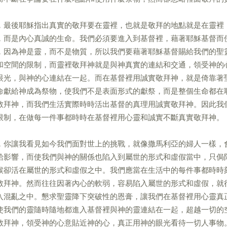
，最後耶穌指出真實的敬拜要在靈裡，也就是敬拜的地點就是在靈裡
，而是內心真誠的生命。我們必須要進入到基督裡，藉著耶穌基督而
，因為神是靈，而不是物質，所以我們要藉著耶穌基督賜給我們的聖
和空間的限制，而靈裡敬拜神就是與神真實的連結和交通，領受神的
眼光，與神的心連結在一起。而在基督裡用誠實敬拜神，就是倚靠著
命獻給神成為祭物，使我們不是表面形式的獻祭，而是整個生命都在
敬拜神，而我們生活實際時時活出基督的真理用誠實敬拜神。因此我
限制，在做每一件事都時時在基督裡用心靈和誠實不斷真實敬拜神。
，你讓我看見如今我們面對世上的挑戰，就像撒馬利亞的婦人一樣，
給影響，而使我們與神的關係也陷入到屬世的形式和虛假當中，只侷
候卻活在屬世的形式和虛假之中。我們應當在生活中的每件事都時時
敬拜神。然而往往因著內心的軟弱，容易陷入屬世的形式和虛假，就
入混亂之中。懇求聖靈降下突破性的恩膏，讓我們在基督裡用心靈真
使我們的靈隨時隨地都進入基督裡與神的靈連結在一起，超越一切的
敬拜神，領受神的心意貼近神的心，真正用神的眼光看待一切人事物