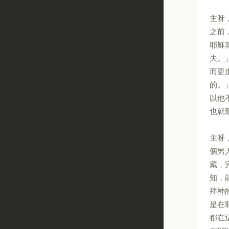
主呀
之前
耶穌
夫。
而更
的。
以他
也就
主呀
個男
藏，
知，
拜神
是在
都在