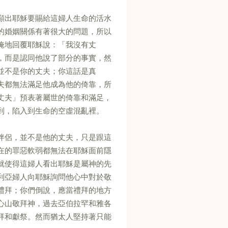
顯出耶穌要賜給這婦人生命的活水
的婚姻關係有著很大的問題，所以
掩地回覆耶穌說：「我沒有丈
，而是認同他說了部分的事實，然
並不是你的丈夫；你這話是真
夫都無法滿足他成為他的倚靠，所
丈夫」預表著屬世的倚靠和滿足，
到，陷入到生命的空虛混亂裡。
伴侶，並不是他的丈夫，只是跟這
在的罪惡軟弱都無法在耶穌面前隱
就使得這婦人看出耶穌是屬神的先
利亞婦人向耶穌詢問他心中對於敬
禮拜；你們倒說，應當禮拜的地方
心山敬拜神，過去亞伯拉罕和雅各
拜和獻祭。然而猶太人堅持著只能