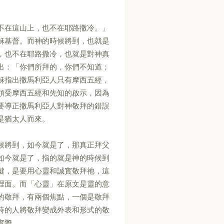
不在這山上，也不在耶路撒冷。」
穌基督。而神的時候將到，也就是
，也不在耶路撒冷，也就是對神真
出：「你們所拜的，你們不知道；
穌指出撒馬利亞人只有摩西五經，
領受摩西五經和先知的啟示，因為
要導正撒馬利亞人對神敬拜的錯誤
是猶太人而來。
候將到，如今就是了，那真正拜父
如今就是了，指的就是神的時候到
鍵，是要用心靈和誠實敬拜祂，這
裡面。而「心靈」在原文是靈的意
的敬拜，有兩個焦點，一個是敬拜
時的人將敬拜變成外表和形式的敬
實際。