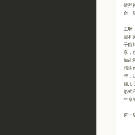
敬拜
命一
主呀
靈和
子能
享，
加能
感謝
時，
裡用
形式
生命
這一