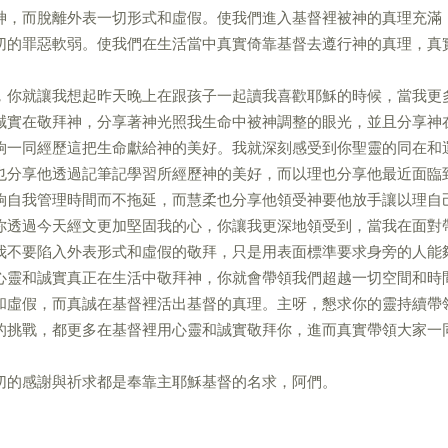
神，而脫離外表一切形式和虛假。使我們進入基督裡被神的真理充滿
切的罪惡軟弱。使我們在生活當中真實倚靠基督去遵行神的真理，真
，你就讓我想起昨天晚上在跟孩子一起讀我喜歡耶穌的時候，當我更
誠實在敬拜神，分享著神光照我生命中被神調整的眼光，並且分享神
夠一同經歷這把生命獻給神的美好。我就深刻感受到你聖靈的同在和
也分享他透過記筆記學習所經歷神的美好，而以理也分享他最近面臨
夠自我管理時間而不拖延，而慧柔也分享他領受神要他放手讓以理自
你透過今天經文更加堅固我的心，你讓我更深地領受到，當我在面對
我不要陷入外表形式和虛假的敬拜，只是用表面標準要求身旁的人能
心靈和誠實真正在生活中敬拜神，你就會帶領我們超越一切空間和時
和虛假，而真誠在基督裡活出基督的真理。主呀，懇求你的靈持續帶
的挑戰，都更多在基督裡用心靈和誠實敬拜你，進而真實帶領大家一
切的感謝與祈求都是奉靠主耶穌基督的名求，阿們。