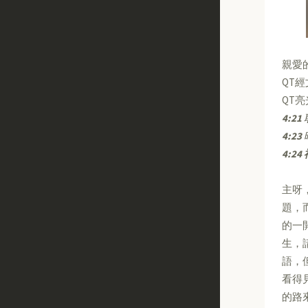
親愛
QT
QT
4:21
4:23
4:24
主呀
題，
的一
生，
語，
看得
的路