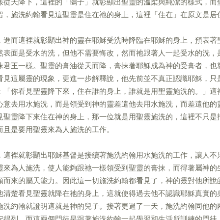
樣從天降下，這裡的「鴿子」就彰顯出聖靈的溫柔與純潔的樣式，而
留，施洗約翰看見這聖靈是住在祂的身上，這裡「住在」在原文是居
，進而這裡就彰顯出神的靈在耶穌受洗時降臨在耶穌的身上，預表著
然表面是受水的洗，但他不需要悔改，然而祂跟著人一起受水的洗，
抹君王一樣。聖靈的膏油從天而降，膏抹著耶穌成為神的受膏者，也
看見這屬靈的現象，更進一步解釋說，他先前並不真正認識耶穌，只
：「你看見聖靈降下來，住在誰的身上，誰就是用聖靈施洗的。」這
心意去用水施洗，而是領受到神的靈差遣他去用水施洗，而差遣他的
見聖靈降下來住在神的身上，那一位就是用聖靈施洗的，這裡不只是
而且是要用聖靈來為人施洗的工作。
，這裡就彰顯出耶穌基督是接續著施洗約翰用水施洗的工作，讓人不
靈來為人施洗，使人能夠跟祂一樣領受到聖靈的膏抹，而得著屬神的
頭而來的屬天能力。因此這一切施洗約翰都看見了，神的靈對他所說
他清楚看見聖靈就降在祂的身上，這就使得過去他不認識耶穌真實的
施洗約翰就證明這就是神的兒子。接著更過了一天，施洗約翰同他的
安得列，而這兩個門徒是跟著施洗約翰一起學習和生活所訓練的門徒