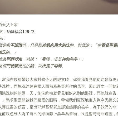
的天父上帝:
經文：
約翰福音1:29-42
亮光：
我
先前不認識
他，只是那
差我來用水施洗
的、對我說：「你
看見聖靈
施洗
的。」
他
見耶穌行走
，就說：「
看
哪，這是
神的羔羊
！」
兩個
門徒聽見
他的
話
，就
跟從了耶穌
。
，當我在晨禱帶領大家對齊今天的經文時，你讓我看見使徒約翰就更
受洗禮，而施洗約翰在眾人面前為基督所作的見證。因此經文一開始
問施洗約翰的隔一天，施洗約翰就看見耶穌來到他那裡，而他就宣告
。」懇求聖靈開啟我們屬靈的眼睛，帶領我們更深地進入到今天經文
以賽亞書的預言，指出耶穌基督就是那逾越節的羔羊，為了我們的罪
從前以色列人為了自己的罪而獻上羔羊為祭物，只是暫時將罪遮蓋，