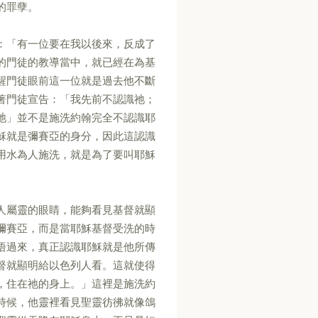
的罪孽。
：「有一位要在我以後來，反成了
的門徒的教導當中，就已經在為基
醒門徒眼前這一位就是過去他不斷
著門徒宣告：「我先前不認識祂；
祂」並不是施洗約翰完全不認識耶
穌就是彌賽亞的身分，因此這認識
用水為人施洗，就是為了要叫耶穌
人屬靈的眼睛，能夠看見基督就顯
彌賽亞，而是當耶穌基督受洗的時
悟過來，真正認識耶穌就是他所傳
督就顯明給以色列人看。這就使得
，住在祂的身上。」這裡是施洗約
時候，他靈裡看見聖靈彷彿就像鴿