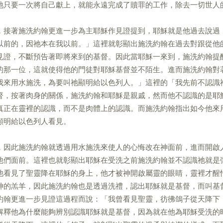
祂只要一次將自己獻上，就能永遠完成了贖罪的工作，除去一切世人
，接著施洗約翰更進一步為主耶穌作見證提到，耶穌就是他過去說過
以前的，因祂本在我以前。」這裡就彰顯出施洗約翰在過去對跟從他
見證，不斷預告著即將來到的基督。因此當耶穌一來到，施洗約翰提
的那一位，這就使得他的門徒對耶穌基督並不陌生。進而施洗約翰對
我來用水施洗，為要叫祂顯明給以色列人。」這裡的「我先前不認識
督，按著肉身的關係，施洗約翰和耶穌是親戚，然而他不認識的是耶
真正在靈裡的認識，而不是肉體上的認識。而施洗約翰指出如今他來
顯明給以色列人看見。
，因此施洗約翰就透過用水施洗來使人的心悔改在神面前，進而開啟
他們面前。這裡也就彰顯出耶穌在受洗之前施洗約翰並不認識祂就是
他看見了聖靈降在耶穌的身上，他才被神開啟屬靈的眼睛，靈裡才醒
神的羔羊，因此施洗約翰也是透過洗禮，認出耶穌就是基督，而叫基
約翰更進一步見證這過程而說：「我曾看見聖靈，彷彿鴿子從天降下
解釋他為什麼能夠辨別認識耶穌就是基督，因為就在他為耶穌受洗的