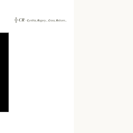
CR
╬
-
C
ynthia,
R
ogery...
C
ross,
R
eborn...