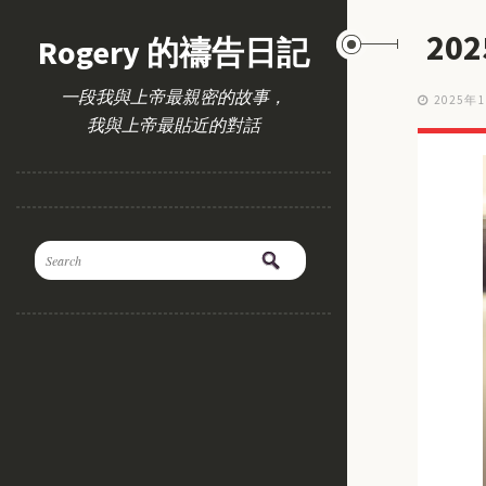
20
Rogery 的禱告日記
一段我與上帝最親密的故事，
2025年
我與上帝最貼近的對話