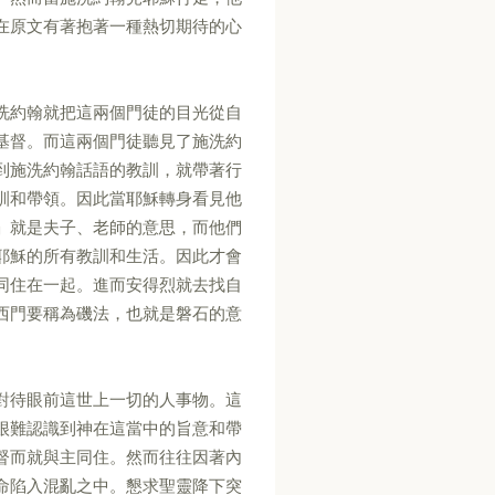
在原文有著抱著一種熱切期待的心
。
洗約翰就把這兩個門徒的目光從自
基督。而這兩個門徒聽見了施洗約
到施洗約翰話語的教訓，就帶著行
訓和帶領。因此當耶穌轉身看見他
」就是夫子、老師的意思，而他們
耶穌的所有教訓和生活。因此才會
同住在一起。進而安得烈就去找自
西門要稱為磯法，也就是磐石的意
對待眼前這世上一切的人事物。這
很難認識到神在這當中的旨意和帶
督而就與主同住。然而往往因著內
命陷入混亂之中。懇求聖靈降下突