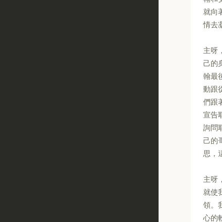
就向
情去
主呀
己的
翰最
動跟
們跟
宣告
詢問
己的
思，
主呀
就使
領。
心的