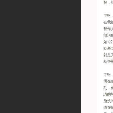
督，
主呀
在我
督作
傳講
如今
穌基
就是
基督
主呀
明在
刻，
講的
施洗
翰在