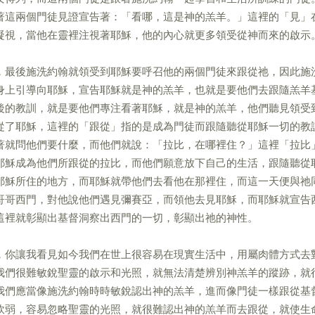
著這兩個門徒見證宣告著：「看哪，這是神的羔羊。」這裡的「見」
凝視，當他在靈裡注視著耶穌，他的內心就更多領受從神而來的啟示
，最後施洗約翰就領受到耶穌要呼召他的兩個門徒來跟從祂，因此施
身上引導向耶穌，宣告耶穌就是神的羔羊，也就是要他們去跟隨羔羊
後的教訓，就是要他們專注看著耶穌，就是神的羔羊，他們聽見領受
從了耶穌，這裡的「跟從」指的是成為門徒而跟隨聽從耶穌一切的教
著就問他們要什麼，而他們就說：「拉比，在哪裡住？」這裡「拉比
耶穌成為他們所跟從的拉比，而他們願意放下自己的生活，跟隨聽從
耶穌所住的地方，而耶穌就帶他們去看他在那裡住，而這一天便與祂
哥哥西門，對他說他們遇見彌賽亞，而領他去見耶穌，而耶穌就宣告
這裡就彰顯出基督洞察出西門的一切，彰顯出祂的神性。
，你讓我看見如今我們在世上很容易在現實生活中，用屬肉體方式去
我們很難敏銳聖靈的啟示和光照，就無法清楚辨別神羔羊的蹤跡，就
我們應當像施洗約翰時時敏銳認出神的羔羊，進而像門徒一樣跟從基
軟弱，容易忽略聖靈的光照，就很難認出神的羔羊而去跟從，就使生