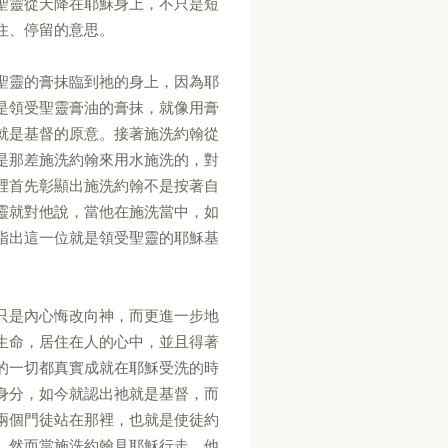
聖靈從天降在耶穌身上，不只是短
住、停留的意思。
聖靈的膏抹臨到祂的身上，因為耶
是領受聖靈膏油的膏抹，就像用膏
就是基督的原意。接著施洗約翰從
是那差施洗約翰來用水施洗的，對
裡首先彰顯出施洗約翰不是按著自
靈就對他說，當他在施洗當中，如
指出這一位就是領受聖靈的耶穌基
只是內心悔改向神，而更進一步地
生命，居住在人的心中，並且得著
的一切都真實成就在耶穌受洗的時
身分，如今就認出祂就是基督，而
兩個門徒站在那裡，也就是使徒約
。然而當施洗約翰見耶穌行走，他