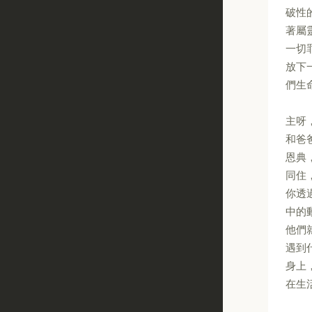
破性
著屬
一切
放下
們生
主呀
和爸
恩典
同住
你透
中的
他們
遇到
身上
在生