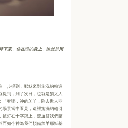
降下來
，
住在
誰的
身上
，誰就是
用
進一步提到，耶穌來到施洗約翰這
就提到，到了次日，也就是猶太人
：「看哪，神的羔羊，除去世人罪
的場景當中看見，這裡施洗約翰引
，被釘在十字架上，流血替我們贖
然而如今神為我們預備羔羊耶穌基