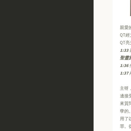
親愛
QT
QT
1:33
聖靈
1:36
1:37
主呀
邊接
來質
孽的
用了
罪。