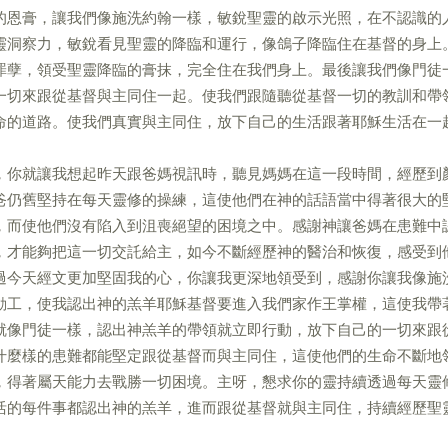
的恩膏，讓我們像施洗約翰一樣，敏銳聖靈的啟示光照，在不認識的
靈洞察力，敏銳看見聖靈的降臨和運行，像鴿子降臨住在基督的身上
罪孽，領受聖靈降臨的膏抹，完全住在我們身上。最後讓我們像門徒
一切來跟從基督與主同住一起。使我們跟隨聽從基督一切的教訓和帶
命的道路。使我們真實與主同住，放下自己的生活跟著耶穌生活在一
，你就讓我想起昨天跟爸媽視訊時，聽見媽媽在這一段時間，經歷到
爸仍舊堅持在每天靈修的操練，這使他們在神的話語當中得著很大的
，而使他們沒有陷入到沮喪絕望的困境之中。感謝神讓爸媽在患難中
，才能夠把這一切交託給主，如今不斷經歷神的醫治和恢復，感受到
過今天經文更加堅固我的心，你讓我更深地領受到，感謝你讓我像施
動工，使我認出神的羔羊耶穌基督要進入我們家作王掌權，這使我帶
就像門徒一樣，認出神羔羊的帶領就立即行動，放下自己的一切來跟
什麼樣的患難都能堅定跟從基督而與主同住，這使他們的生命不斷地
，得著屬天能力去戰勝一切困境。主呀，懇求你的靈持續透過每天靈
活的每件事都認出神的羔羊，進而跟從基督就與主同住，持續經歷聖