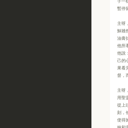
子一
暫停
主呀
穌雖
油膏
他所
他說
己的
果看
督，
主呀
用聖
從上
刻，
使得
翰和