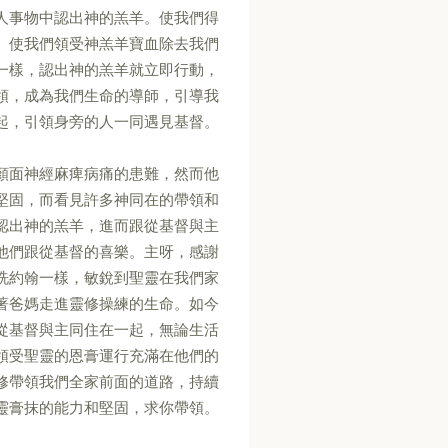
人事物中認出神的羔羊。使我們得
。使我們領受神羔羊寶血除去我們
一樣，認出神的羔羊就立即行動，
領，成為我們生命的導師，引導我
起，引領身旁的人一同遇見基督。
顏面神經麻痺病痛的患難，然而他
堅固，而看見許多神同在的帶領和
認出神的羔羊，進而跟從基督與主
他們跟從基督的喜樂。主呀，感謝
洗約翰一樣，敏銳到聖靈在我們家
著爸媽走進靈修操練的生命。如今
從基督與主同住在一起，無論生活
領受聖靈的恩膏運行充滿在他們的
修帶領我們全家前面的道路，持續
靈膏抹的能力和堅固，求你帶領。