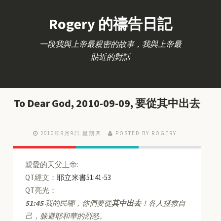
Rogery 的禱告日記
一段我與上帝最親密的故事，我與上帝最
貼近的對話
To Dear God, 2010-09-09, 要從其中出去
2010年9月9日 星期四
POSTED BY ROGERY
親愛的天父上帝:
QT經文：
耶立米書51:41-53
QT亮光：
51:45
我的民哪，你們要從
其中出去
！各人拯救自
己，躲避耶和華的烈怒。