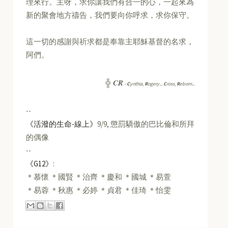
理來行。主呀，求你讓我們有合一的心，一起來為
新的聚會地方禱告，我們要向你呼求，求你保守。
這一切的感謝與祈求都是奉靠主耶穌基督的名求，
阿們。
CR
╬
-
C
ynthia,
R
ogery...
C
ross,
R
eborn...
--
《活潑的生命-線上》
9/9, 懲罰驕傲的巴比倫和所拜
的偶像
--
《G12》
:
＊慕懷 ＊國賢 ＊治齊 ＊慶和 ＊國城 ＊易萱
＊易蓉 ＊秋惠 ＊必婷 ＊貞君 ＊佳琦 ＊怡雯