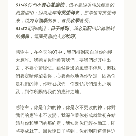
51:46
你們
不要心驚膽怯
，也不要因境內所聽見的
風聲懼怕；因為這年
有風聲傳來
；那年也有風聲傳
來，境內有
強暴
的事，官長
攻擊
官長。
51:52
耶和華說：
日子將到
，我必
刑罰
巴比倫雕刻
的
偶像
，通國受傷的人必
唉哼
。
感謝主，在今天的QT中，我們得到來自於你的極
大應許。我聽見你呼喚著我們，要我們從其中出
去，不要心驚膽怯。雖然身邊的風聲不停息，但我
們要定睛仰望著你，心要勇敢地為你堅定。因為你
是我們的神，你呼召我們，你要領我們走出那埃
及，到你所賜給我們的應許之地。
感謝主，你是守約的神，你是永不更改的神，你對
我們的應許永不改變，我深信著你必成就當初在結
婚前你和我們的那約定，我知道你已經在動工，即
將要成就了。因你說日子將到，你必刑罰這個逼迫