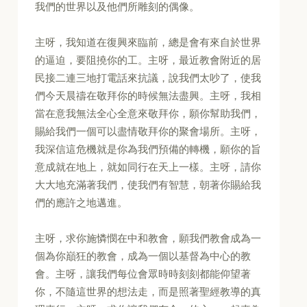
我們的世界以及他們所雕刻的偶像。
主呀，我知道在復興來臨前，總是會有來自於世界
的逼迫，要阻撓你的工。主呀，最近教會附近的居
民接二連三地打電話來抗議，說我們太吵了，使我
們今天晨禱在敬拜你的時候無法盡興。主呀，我相
當在意我無法全心全意來敬拜你，願你幫助我們，
賜給我們一個可以盡情敬拜你的聚會場所。主呀，
我深信這危機就是你為我們預備的轉機，願你的旨
意成就在地上，就如同行在天上一樣。主呀，請你
大大地充滿著我們，使我們有智慧，朝著你賜給我
們的應許之地邁進。
主呀，求你施憐憫在中和教會，願我們教會成為一
個為你巔狂的教會，成為一個以基督為中心的教
會。主呀，讓我們每位會眾時時刻刻都能仰望著
你，不隨這世界的想法走，而是照著聖經教導的真