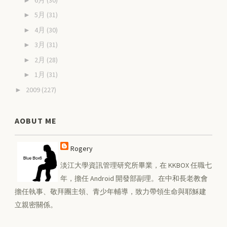
5月
(31)
►
4月
(30)
►
3月
(31)
►
2月
(28)
►
1月
(31)
►
2009
(227)
►
AOBUT ME
Rogery
淡江大學資訊管理研究所畢業，在 KKBOX 任職七
年，擔任 Android 開發部副理。在中和長老教會
擔任執事、敬拜團主領、青少年輔導，致力帶領生命與耶穌建
立親密關係。