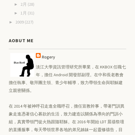
2月
(28)
►
1月
(31)
►
2009
(227)
►
AOBUT ME
Rogery
淡江大學資訊管理研究所畢業，在 KKBOX 任職七
年，擔任 Android 開發部副理。在中和長老教會
擔任執事、敬拜團主領、青少年輔導，致力帶領生命與耶穌建
立親密關係。
在 2014 年被神呼召走進全職呼召，擔任宣教幹事，帶著門訓異
象走進憑著信心募款的生活，致力建造以關係為導向的門訓小
組，真實帶領門徒火熱跟隨耶穌。在 2016 年開始 LDT 晨禱祭壇
的直播服事，每天帶領世界各地的弟兄姊妹一起靈修禱告，目