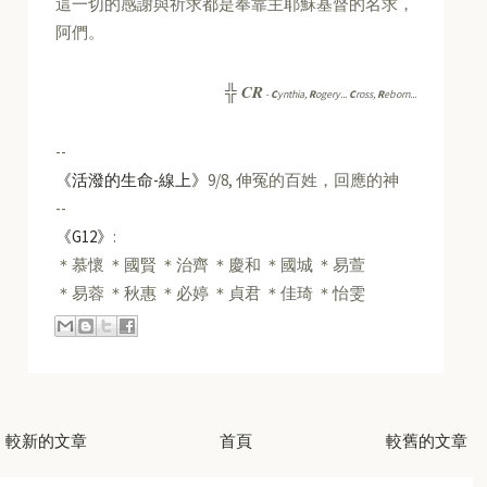
這一切的感謝與祈求都是奉靠主耶穌基督的名求，
阿們。
CR
╬
-
C
ynthia,
R
ogery...
C
ross,
R
eborn...
--
《活潑的生命-線上》
9/8, 伸冤的百姓，回應的神
--
《G12》
:
＊慕懷 ＊國賢 ＊治齊 ＊慶和 ＊國城 ＊易萱
＊易蓉 ＊秋惠 ＊必婷 ＊貞君 ＊佳琦 ＊怡雯
較新的文章
首頁
較舊的文章