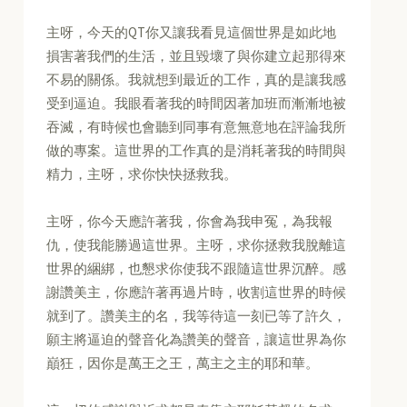
主呀，今天的QT你又讓我看見這個世界是如此地
損害著我們的生活，並且毀壞了與你建立起那得來
不易的關係。我就想到最近的工作，真的是讓我感
受到逼迫。我眼看著我的時間因著加班而漸漸地被
吞滅，有時候也會聽到同事有意無意地在評論我所
做的專案。這世界的工作真的是消耗著我的時間與
精力，主呀，求你快快拯救我。
主呀，你今天應許著我，你會為我申冤，為我報
仇，使我能勝過這世界。主呀，求你拯救我脫離這
世界的綑綁，也懇求你使我不跟隨這世界沉醉。感
謝讚美主，你應許著再過片時，收割這世界的時候
就到了。讚美主的名，我等待這一刻已等了許久，
願主將逼迫的聲音化為讚美的聲音，讓這世界為你
巔狂，因你是萬王之王，萬主之主的耶和華。