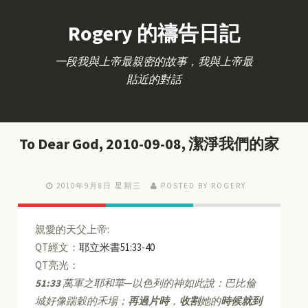
Rogery 的禱告日記
一段我與上帝最親密的故事，我與上帝最
貼近的對話
To Dear God, 2010-09-08, 潔淨我們的家
2010年9月8日 星期三
POSTED BY ROGERY
親愛的天父上帝:
QT經文：
耶立米書51:33-40
QT亮光：
51:33
萬軍之耶和華─以色列的神如此說：巴比倫
城好像踹穀的禾場；
再過片時
，
收割
她的
時候就到