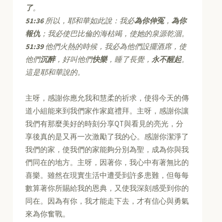
了
。
51:36
所以，耶和華如此說：我必
為你伸冤
，
為你
報仇
；我必使巴比倫的海枯竭，使她的泉源乾涸。
51:39
他們火熱的時候，我必為他們設擺酒席，使
他們
沉醉
，好叫他們
快樂
，睡了長覺，
永不醒起
。
這是耶和華說的。
主呀，感謝你應允我和慧柔的祈求，使得今天的傳
道小組能來到我們家作家庭禮拜。主呀，感謝你讓
我們有那麼美好的時刻分享QT與看見的亮光，分
享後真的是又再一次激勵了我的心。感謝你潔淨了
我們的家，使我們的家能夠分別為聖，成為你與我
們同在的地方。主呀，因著你，我心中有著無比的
喜樂。雖然在現實生活中遭受到許多患難，但每每
數算著你所賜給我的恩典，又使我深刻感受到你的
同在。因為有你，我才能走下去，才有信心與勇氣
來為你奮戰。