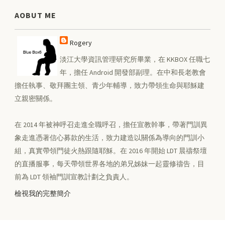
AOBUT ME
Rogery
淡江大學資訊管理研究所畢業，在 KKBOX 任職七
年，擔任 Android 開發部副理。在中和長老教會
擔任執事、敬拜團主領、青少年輔導，致力帶領生命與耶穌建
立親密關係。
在 2014 年被神呼召走進全職呼召，擔任宣教幹事，帶著門訓異
象走進憑著信心募款的生活，致力建造以關係為導向的門訓小
組，真實帶領門徒火熱跟隨耶穌。在 2016 年開始 LDT 晨禱祭壇
的直播服事，每天帶領世界各地的弟兄姊妹一起靈修禱告，目
前為 LDT 領袖門訓宣教計劃之負責人。
檢視我的完整簡介