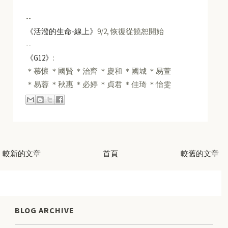
--
《活潑的生命-線上》
9/2, 恢復從饒恕開始
--
《G12》
:
＊慕懷 ＊國賢 ＊治齊 ＊慶和 ＊國城 ＊易萱
＊易蓉 ＊秋惠 ＊必婷 ＊貞君 ＊佳琦 ＊怡雯
較新的文章
首頁
較舊的文章
BLOG ARCHIVE