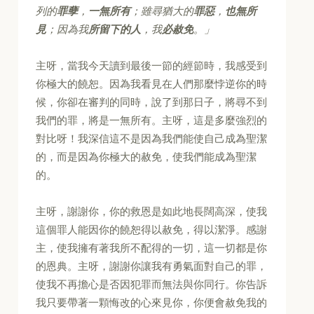
列的
罪孽
，
一無所有
；雖尋猶大的
罪惡
，
也無所
見
；因為我
所留下的人
，我
必赦免
。」
主呀，當我今天讀到最後一節的經節時，我感受到
你極大的饒恕。因為我看見在人們那麼悖逆你的時
候，你卻在審判的同時，說了到那日子，將尋不到
我們的罪，將是一無所有。主呀，這是多麼強烈的
對比呀！我深信這不是因為我們能使自己成為聖潔
的，而是因為你極大的赦免，使我們能成為聖潔
的。
主呀，謝謝你，你的救恩是如此地長闊高深，使我
這個罪人能因你的饒恕得以赦免，得以潔淨。感謝
主，使我擁有著我所不配得的一切，這一切都是你
的恩典。主呀，謝謝你讓我有勇氣面對自己的罪，
使我不再擔心是否因犯罪而無法與你同行。你告訴
我只要帶著一顆悔改的心來見你，你便會赦免我的