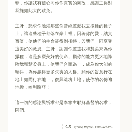
罪，你讓我有信心向你作真實的悔改，感謝主你對
我施如此大的赦免。
主呀，懇求你澆灌那些你曾經差派我去撒種的種子
上，讓這些種子都落在豪土裡，因著你的愛，結實
百倍，使他們的生命能得到扭轉，與我們一同享受
這美好的救恩。主呀，謝謝你差遣我和慧柔來為你
撒種，這是多麼美好的使命。願你的能力更大地降
臨我和慧柔身上，使我們合而為一，成為你大能的
精兵，為你贏得更多失喪的人群。願你的旨意行在
地上如同行在地上，復興這塊土地，使你的名傳遍
地極，哈利路亞！
這一切的感謝與祈求都是奉靠主耶穌基督的名求，
阿們。
CR
╬
-
C
ynthia,
R
ogery...
C
ross,
R
eborn...