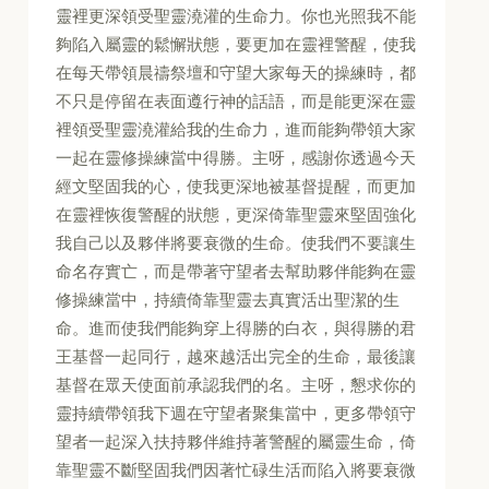
靈裡更深領受聖靈澆灌的生命力。你也光照我不能
夠陷入屬靈的鬆懈狀態，要更加在靈裡警醒，使我
在每天帶領晨禱祭壇和守望大家每天的操練時，都
不只是停留在表面遵行神的話語，而是能更深在靈
裡領受聖靈澆灌給我的生命力，進而能夠帶領大家
一起在靈修操練當中得勝。主呀，感謝你透過今天
經文堅固我的心，使我更深地被基督提醒，而更加
在靈裡恢復警醒的狀態，更深倚靠聖靈來堅固強化
我自己以及夥伴將要衰微的生命。使我們不要讓生
命名存實亡，而是帶著守望者去幫助夥伴能夠在靈
修操練當中，持續倚靠聖靈去真實活出聖潔的生
命。進而使我們能夠穿上得勝的白衣，與得勝的君
王基督一起同行，越來越活出完全的生命，最後讓
基督在眾天使面前承認我們的名。主呀，懇求你的
靈持續帶領我下週在守望者聚集當中，更多帶領守
望者一起深入扶持夥伴維持著警醒的屬靈生命，倚
靠聖靈不斷堅固我們因著忙碌生活而陷入將要衰微