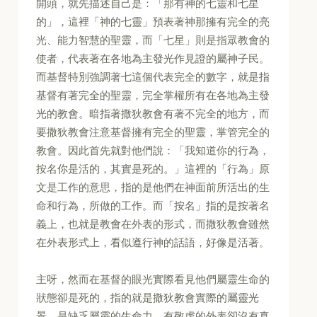
開頭，就先描述自己是：「那有神的七靈和七星
的」，這裡「神的七靈」預表著神那擁有完全的亮
光、能力智慧的聖靈，而「七星」則是指眾教會的
使者，代表著在各地為主發光作見證的屬神子民。
而基督特別強調著七這個代表完全的數字，就是指
基督有著完全的聖靈，完全掌權所有在各地為主發
光的教會。暗指著撒狄教會有著不完全的地方，而
要撒狄教會注意基督擁有完全的聖靈，掌管完全的
教會。因此首先就對他們說：「我知道你的行為，
按名你是活的，其實是死的。」這裡的「行為」原
文是工作的意思，指的是他們在神面前所活出的生
命和行為，所做的工作。而「按名」指的是按著名
義上，也就是教會在外表的形式，而撒狄教會雖然
在外表形式上，看似遵行神的話語，好像是活著。
主呀，然而在基督的眼光實際看見他們屬靈生命的
狀態卻是死的，指的就是撒狄教會實際的屬靈光
景，是缺乏屬靈的生命力，有敬虔的外表卻沒有真