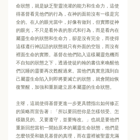
命狀態，就是缺乏聖靈澆灌的能力和生命力，這使
得基督看見他們的行為，在神的面前沒有一樣是完
全的。在人的眼光當中，好像有做到，但實際從神
的眼光，不只是看外表的形式和行為，而是看內在
屬靈生命的狀態和生命力，卻是沒有完全，而使得
這樣遵行神話語的狀態就只有外面的空殼，而沒有
裡面生命的實際。基督在他們陷入這樣屬靈危機而
不自知的狀態之下，透過使徒約翰的書信來喚醒他
們沉睡的靈要再次甦醒過來。當他們真實意識到自
己屬靈生命陷入到即將要滅亡的狀態，就會開始恢
復警醒，加強和重新建立原本屬靈的生命狀態。
主呀，這就使得基督更進一步更具體指出如何修正
的策略而宣告著：「所以要回想你是怎樣領受、怎
樣聽見的、又要遵守，並要悔改。」也就是要他們
重新回想當初一開始原本的屬靈生命狀態，他們是
怎麼領受和聽見基督的真理，而在靈裡被聖靈充滿