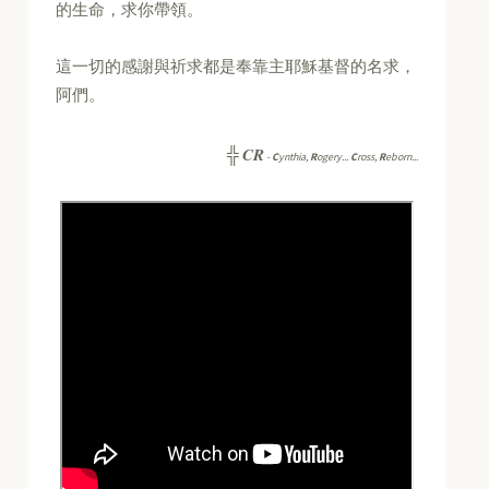
的生命，求你帶領。
這一切的感謝與祈求都是奉靠主耶穌基督的名求，
阿們。
CR
╬
-
C
ynthia,
R
ogery...
C
ross,
R
eborn...