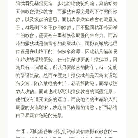
讓我看見基督更進一步地吩咐使徒約翰，寫信給第
五個教會撒狄教會，而撒狄在原文是剩下存留的餘
數，以及恢復的意思。而預表著撒狄教會的屬靈光
景，就是剩下來不多的餘數，再不堅固就即將要滅
亡的教會，需要被主重新恢復屬靈的生命力。而當
時的撒狄城是個富有的商業城市，而撒狄城的地理
位置是在山峰下的一個狹窄高原，因此就具備著易
守難攻的環境優勢，任何仇敵想要爬上撒狄城，因
為只有一個通道，所以只要嚴密的防守，就一定能
夠擊退仇敵。然而在歷史上撒狄城都是因為太過鬆
懈安逸，陷入放縱的生活，就疏於防範，而導致被
敵人攻佔。而這也就彰顯出撒狄教會的屬靈光景，
他們沒有遭受太多的逼迫，而使他們的生命陷入到
屬靈的安逸鬆懈，放縱自己肉體的情慾，然而就讓
自己暴露在危險的光景。
主呀，因此基督吩咐使徒約翰寫信給撒狄教會的一