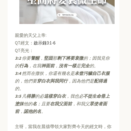
親愛的天父上帝:
QT經文：
啟示錄3:1-6
QT亮光：
3:2
你要
警醒
，
堅固
那
剩下將要衰微
的；因我見你
的
行為
，在我
神面前
，
沒有一樣
是
完全
的。
3:4
然而在撒狄，你還有幾名是
未曾污穢自己衣服
的，他們要
穿白衣與我同行
，因為他們是
配得過
的。
3:5
凡
得勝
的必
這樣穿白衣
，我也必
不從生命冊上
塗抹
他的
名
；且要
在我父面前
，和我父
眾使者面
前
，
認他的名
。
主呀，當我在晨禱帶領大家對齊今天的經文時，你