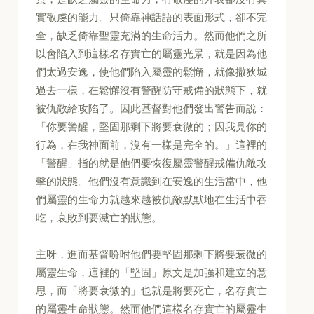
實敬虔的能力。只倚靠神話語的表面形式，卻不完
全，缺乏倚靠聖靈充滿的生命活力。然而他們之所
以會陷入到這樣名存實亡的屬靈光景，就是因為他
們太過安逸，使他們陷入屬靈的鬆懈，就像撒狄城
過去一樣，在鬆懈沒有警醒防守戒備的狀態下，就
被仇敵給攻陷了。因此基督對他們發出警告而說：
「你要警醒，堅固那剩下將要衰微的；因我見你的
行為，在我神面前，沒有一樣是完全的。」這裡的
「警醒」指的就是他們要恢復屬靈警醒戒備仇敵攻
擊的狀態。他們沒有意識到在安逸的生活當中，他
們屬靈的生命力就越來越被仇敵默默地在生活中吞
吃，衰敗到要滅亡的狀態。
主呀，進而基督吩咐他們要堅固那剩下將要衰微的
屬靈生命，這裡的「堅固」原文是加強和建立的意
思，而「將要衰微的」也就是將要死亡，名存實亡
的屬靈生命狀態。然而他們這樣名存實亡的屬靈生