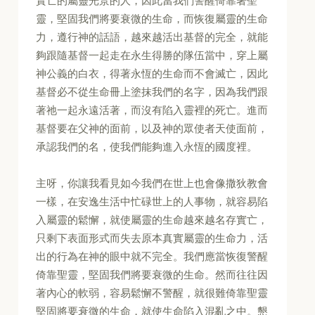
實亡的屬靈光景的人，因此當我們警醒倚靠著聖
靈，堅固我們將要衰微的生命，而恢復屬靈的生命
力，遵行神的話語，越來越活出基督的完全，就能
夠跟隨基督一起走在永生得勝的隊伍當中，穿上屬
神公義的白衣，得著永恆的生命而不會滅亡，因此
基督必不從生命冊上塗抹我們的名字，因為我們跟
著祂一起永遠活著，而沒有陷入靈裡的死亡。進而
基督要在父神的面前，以及神的眾使者天使面前，
承認我們的名，使我們能夠進入永恆的國度裡。
主呀，你讓我看見如今我們在世上也會像撒狄教會
一樣，在安逸生活中忙碌世上的人事物，就容易陷
入屬靈的鬆懈，就使屬靈的生命越來越名存實亡，
只剩下表面形式而失去原本真實屬靈的生命力，活
出的行為在神的眼中就不完全。我們應當恢復警醒
倚靠聖靈，堅固我們將要衰微的生命。然而往往因
著內心的軟弱，容易鬆懈不警醒，就很難倚靠聖靈
堅固將要衰微的生命，就使生命陷入混亂之中。懇