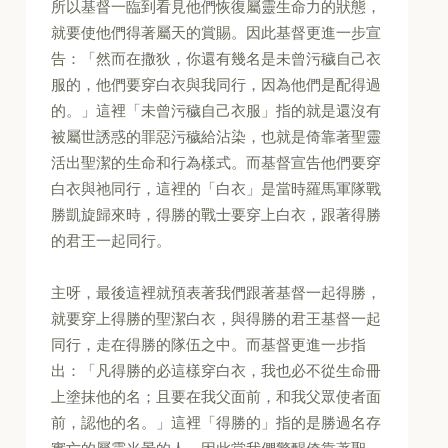
所以基督一臨到看見他們恢復屬靈生命力的狀態，
就要使他們得著屬天的賞賜。因此基督更進一步宣
告：「然而在撒狄，你還有幾名是未曾污穢自己衣
服的，他們要穿白衣與我同行，因為他們是配得過
的。」這裡「未曾污穢自己衣服」指的就是還沒有
被屬世誘惑的罪惡污穢給沾染，也就是倚靠著聖靈
活出聖潔的生命和行為樣式。而基督宣告他們要穿
白衣與祂同行，這裡的「白衣」是當時羅馬軍隊戰
勝凱旋歸來時，得勝的戰士要穿上白衣，跟著得勝
的君王一起同行。
主呀，最後這裡就預表著我們跟著基督一起得勝，
就要穿上得勝的聖潔白衣，與得勝的君王基督一起
同行，走在得勝的隊伍之中。而基督更進一步指
出：「凡得勝的必這樣穿白衣，我也必不從生命冊
上塗抹他的名；且要在我父面前，和我父眾使者面
前，認他的名。」這裡「得勝的」指的是勝過名存