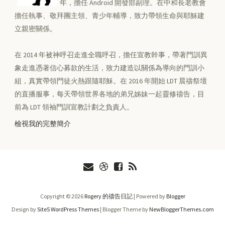
年，擔任 Android 開發部副理。在中和長老教會
擔任執事、敬拜團主領、青少年輔導，致力帶領生命與耶穌建
立親密關係。
在 2014 年被神呼召走進全職呼召，擔任宣教幹事，帶著門訓異
象走進憑著信心募款的生活，致力建造以關係為導向的門訓小
組，真實帶領門徒火熱跟隨耶穌。在 2016 年開始 LDT 晨禱祭壇
的直播服事，每天帶領世界各地的弟兄姊妹一起靈修禱告，目
前為 LDT 領袖門訓宣教計劃之負責人。
檢視我的完整簡介
Copyright ©
2026
Rogery 的禱告日記
| Powered by
Blogger
Design by
Site5 WordPress Themes
| Blogger Theme by
NewBloggerThemes.com