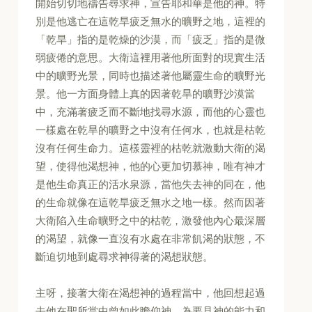
開始切切地禱告尋求神，宣告耶和華是他的神。特
別是他逃亡在這乾旱疲乏無水的曠野之地，這裡的
「乾旱」指的是乾燥的沙漠，而「疲乏」指的是微
弱疲倦的意思。大衛這裡用著他所面對的現實生活
中的曠野光景，同時也描述著他屬靈生命的曠野光
景。他一方面身體上真的因著乾旱的曠野沙漠當
中，充滿著疲乏而不斷地找尋水源，而他的心靈也
一樣處在乾旱的曠野之中沒有任何水，也就是枯乾
沒有任何生命力。這樣靈裡的枯乾就激動大衛的渴
望，使得他渴想神，他的心更加切慕神，唯有神才
是他生命真正的活水泉源，當他失去神的同在，他
的生命就像在這乾旱疲乏無水之地一樣。然而因著
大衛陷入生命曠野之中的枯乾，激發他內心最深層
的渴望，就像一直沒有水處在非常飢渴的狀態，不
斷迫切地到處尋求神得著的渴想狀態。
主呀，接著大衛在渴想神的過程當中，他回想起過
去他在聖所當中曾如此瞻仰神，為要見神的能力和