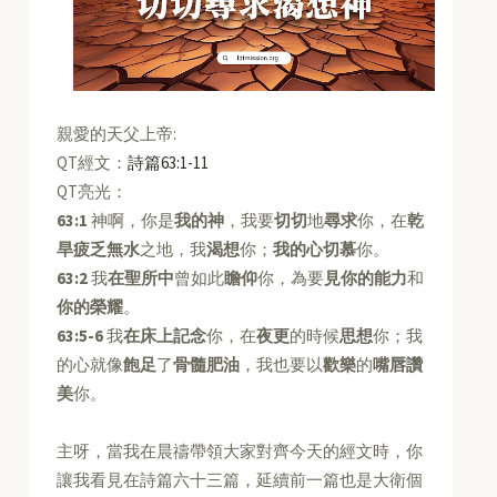
親愛的天父上帝:
QT經文：
詩篇63:1-11
QT亮光：
63:1
神啊，你是
我的神
，我要
切切
地
尋求
你，在
乾
旱疲乏無水
之地，我
渴想
你；
我的心切慕
你。
63:2
我
在聖所中
曾如此
瞻仰
你，為要
見你的能力
和
你的榮耀
。
63:5-6
我
在床上記念
你，在
夜更
的時候
思想
你；我
的心就像
飽足
了
骨髓肥油
，我也要以
歡樂
的
嘴唇讚
美
你。
主呀，當我在晨禱帶領大家對齊今天的經文時，你
讓我看見在詩篇六十三篇，延續前一篇也是大衛個