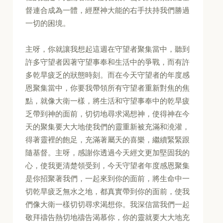
督連合成為一體，經歷神大能的右手扶持我們勝過
一切的困境。
主呀，你就讓我想起這週在守望者聚集當中，聽到
許多守望者因著守望事奉和生活中的爭戰，而有許
多乾旱疲乏的狀態時刻。而在今天守望者的年度感
恩聚集當中，你要我帶領所有守望者重新對焦的焦
點，就像大衛一樣，將生活和守望事奉中的乾旱疲
乏帶到神的面前，切切地尋求渴想神，使得神在今
天的聚集要大大地使我們的靈重新被充滿和澆灌，
得著靈裡的飽足，充滿著屬天的喜樂，繼續緊緊跟
隨基督。主呀，感謝你透過今天經文更加堅固我的
心，使我更清楚領受到，今天守望者年度感恩聚集
是你招聚著我們，一起來到你的面前，將生命中一
切乾旱疲乏無水之地，都真實帶到你的面前，使我
們像大衛一樣切切尋求渴想你。我深信當我們一起
敬拜禱告熱切地禱告渴慕你，你的靈就要大大地充