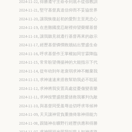
2024-11-22, 得勝遵守主命令到底不從假教訓
2024-11-21, 堅守基督真道信仰而不妥協世界
2024-11-20, 讓我恢復起初的愛對主至死忠心
2024-11-19, 在患難國度忍耐裡仰望榮耀基督
2024-11-18, 讓我聽見就遵行基督再來的啟示
2024-11-17, 經歷基督憐憫救贖結出豐盛生命
2024-11-16, 呼求基督作王掌權如同甘霖降臨
2024-11-15, 常常盼望傳揚神的大能指示下代
2024-11-14, 從年幼到年老衰弱求神不離棄我
2024-11-13, 求神速速來搭救幫助我必不耽延
2024-11-12, 求神將我安置高處從憂傷變喜樂
2024-11-11, 求神按豐盛慈愛拯救我審判仇敵
2024-11-10, 與基督同受羞辱迫切呼求等候神
2024-11-09, 天天讓神背負重擔倚靠神得能力
2024-11-08, 跟隨神在曠野行經歷供應和得勝
2024-11-07, 求神賜福光照我叫世人知神道路