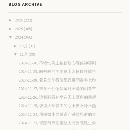
BLOG ARCHIVE
2026
(222)
►
2025
(365)
►
2024
(366)
▼
12月
(31)
►
11月
(30)
▼
2024-11-30, 不懼怕為主被殺耐心等候神審判
2024-11-29, 向被殺的羔羊獻上永恆敬拜禱告
2024-11-28, 看見羔羊得勝配得展開書卷七印
2024-11-27, 晝夜不住俯伏敬拜全能的創造主
2024-11-26, 讓我觀看神坐在天上寶座的榮耀
2024-11-25, 恢復火熱愛主的心不要不冷不熱
2024-11-24, 用盡微小力量遵守基督忍耐的道
2024-11-23, 警醒倚靠聖靈堅固將要衰微生命