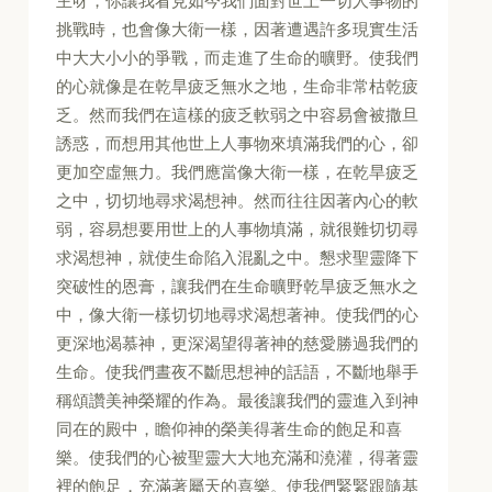
主呀，你讓我看見如今我們面對世上一切人事物的
挑戰時，也會像大衛一樣，因著遭遇許多現實生活
中大大小小的爭戰，而走進了生命的曠野。使我們
的心就像是在乾旱疲乏無水之地，生命非常枯乾疲
乏。然而我們在這樣的疲乏軟弱之中容易會被撒旦
誘惑，而想用其他世上人事物來填滿我們的心，卻
更加空虛無力。我們應當像大衛一樣，在乾旱疲乏
之中，切切地尋求渴想神。然而往往因著內心的軟
弱，容易想要用世上的人事物填滿，就很難切切尋
求渴想神，就使生命陷入混亂之中。懇求聖靈降下
突破性的恩膏，讓我們在生命曠野乾旱疲乏無水之
中，像大衛一樣切切地尋求渴想著神。使我們的心
更深地渴慕神，更深渴望得著神的慈愛勝過我們的
生命。使我們晝夜不斷思想神的話語，不斷地舉手
稱頌讚美神榮耀的作為。最後讓我們的靈進入到神
同在的殿中，瞻仰神的榮美得著生命的飽足和喜
樂。使我們的心被聖靈大大地充滿和澆灌，得著靈
裡的飽足，充滿著屬天的喜樂。使我們緊緊跟隨基