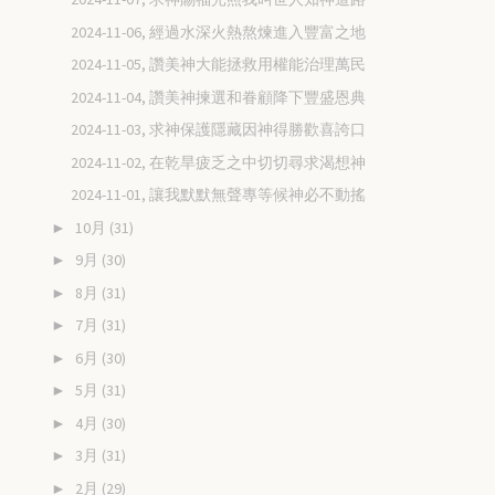
2024-11-06, 經過水深火熱熬煉進入豐富之地
2024-11-05, 讚美神大能拯救用權能治理萬民
2024-11-04, 讚美神揀選和眷顧降下豐盛恩典
2024-11-03, 求神保護隱藏因神得勝歡喜誇口
2024-11-02, 在乾旱疲乏之中切切尋求渴想神
2024-11-01, 讓我默默無聲專等候神必不動搖
10月
(31)
►
9月
(30)
►
8月
(31)
►
7月
(31)
►
6月
(30)
►
5月
(31)
►
4月
(30)
►
3月
(31)
►
2月
(29)
►