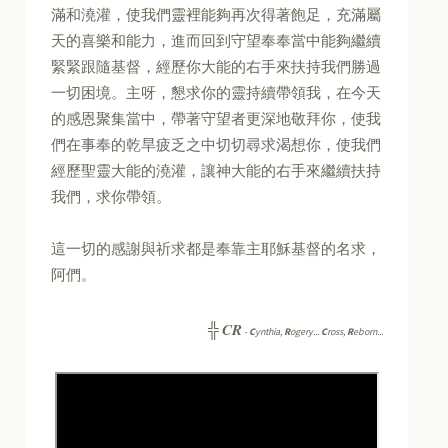
滿和澆灌，使我們靈裡能夠再次得著飽足，充滿屬
天的喜樂和能力，進而回到守望奉奉當中能夠繼續
緊緊跟隨基督，經歷你大能的右手來扶持我們勝過
一切困境。主呀，懇求你的靈持續帶領我，在今天
的感恩聚集當中，帶著守望者更深地敬拜你，使我
們在事奉的乾旱疲乏之中切切尋求渴想你，使我們
經歷聖靈大能的澆灌，讓神大能的右手來繼續扶持
我們，求你帶領。
這一切的感謝與祈求都是奉靠主耶穌基督的名求，
阿們。
CR
╬
-
C
ynthia,
R
ogery...
C
ross,
R
eborn...