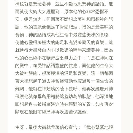
神也就是想念著神，並且不斷地思想神的話語。進
而就使大衛大大經歷到，原本他的心非常恐懼不
安，疲乏無力，但因著不斷想念著神和思想神的話
語，他的靈就像飽足了骨髓肥油，指的是最美味的
食物，神的話語成為他生命中最豐盛美味的食物，
使他心靈得著極大的飽足和充滿著屬天的喜樂。這
就使得大衛發自內心以歡樂的嘴唇來讚美神，因為
他的心已經不在曠野疲乏無力之中，而是在神同在
的殿中，領受神話語豐盛的供應，而使他的生命大
大被神餵飽，得著極深的滿足和喜樂。這一切都因
著大衛想起了過去神曾經幫助他渡過每一個生命的
難關，他就在神翅膀的蔭下歡呼，他再次經歷到神
保護他就像母鳥用翅膀遮蓋幼鳥的狀態，他深深地
回想起過去被掃羅逼迫時在曠野的光景，如今再次
顯現在他眼前經歷神再次遮蓋保護他。
主呀，最後大衛就帶著信心宣告：「我心緊緊地跟