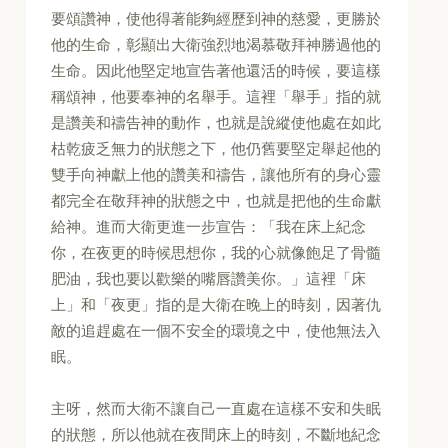
要頌讚神，使他得著能夠經歷到神的慈愛，更勝於
他的生命，彰顯出大衛強烈地渴慕敬拜神勝過他的
生命。因此他堅定地宣告著他還活的時候，要這樣
稱頌神，他要奉神的名舉手。這裡「舉手」指的就
是讚美和禱告神的動作，也就是說縱使他處在如此
枯乾疲乏無力的狀態之下，他仍舊要堅定舉起他的
雙手向神獻上他的讚美和禱告，讓他所有的身心靈
都完全在敬拜神的狀態之中，也就是把他的生命獻
給神。進而大衛更進一步宣告：「我在床上紀念
你，在夜更的時候思想你，我的心就像飽足了骨髓
肥油，我也要以歡樂的嘴唇讚美你。」這裡「床
上」和「夜更」指的是大衛在晚上的時刻，因著仇
敵的追趕處在一個不安全的環境之中，使他無法入
眠。
主呀，然而大衛不讓自己一直處在這樣不安和失眠
的狀態，所以他就在夜間床上的時刻，不斷地紀念