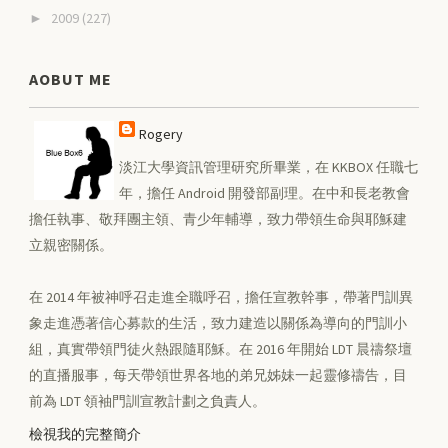
2009
(227)
►
AOBUT ME
Rogery
淡江大學資訊管理研究所畢業，在 KKBOX 任職七
年，擔任 Android 開發部副理。在中和長老教會
擔任執事、敬拜團主領、青少年輔導，致力帶領生命與耶穌建
立親密關係。
在 2014 年被神呼召走進全職呼召，擔任宣教幹事，帶著門訓異
象走進憑著信心募款的生活，致力建造以關係為導向的門訓小
組，真實帶領門徒火熱跟隨耶穌。在 2016 年開始 LDT 晨禱祭壇
的直播服事，每天帶領世界各地的弟兄姊妹一起靈修禱告，目
前為 LDT 領袖門訓宣教計劃之負責人。
檢視我的完整簡介