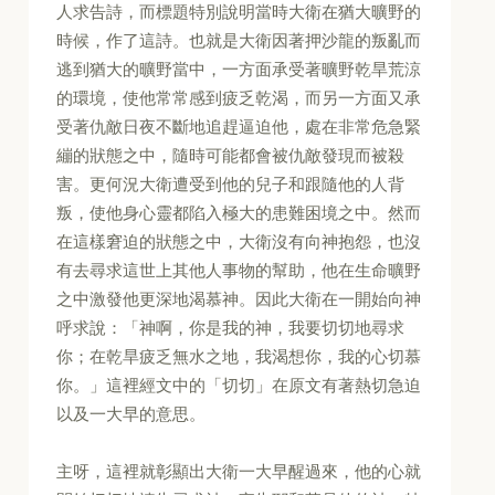
人求告詩，而標題特別說明當時大衛在猶大曠野的
時候，作了這詩。也就是大衛因著押沙龍的叛亂而
逃到猶大的曠野當中，一方面承受著曠野乾旱荒涼
的環境，使他常常感到疲乏乾渴，而另一方面又承
受著仇敵日夜不斷地追趕逼迫他，處在非常危急緊
繃的狀態之中，隨時可能都會被仇敵發現而被殺
害。更何況大衛遭受到他的兒子和跟隨他的人背
叛，使他身心靈都陷入極大的患難困境之中。然而
在這樣窘迫的狀態之中，大衛沒有向神抱怨，也沒
有去尋求這世上其他人事物的幫助，他在生命曠野
之中激發他更深地渴慕神。因此大衛在一開始向神
呼求說：「神啊，你是我的神，我要切切地尋求
你；在乾旱疲乏無水之地，我渴想你，我的心切慕
你。」這裡經文中的「切切」在原文有著熱切急迫
以及一大早的意思。
主呀，這裡就彰顯出大衛一大早醒過來，他的心就