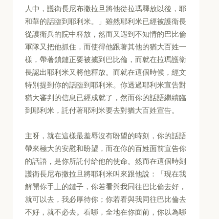
人中，護衛長尼布撒拉旦將他從拉瑪釋放以後，耶
和華的話臨到耶利米。」雖然耶利米已經被護衛長
從護衛兵的院中釋放，然而又遇到不知情的巴比倫
軍隊又把他抓住，而使得他跟著其他的猶大百姓一
樣，帶著鎖鏈正要被擄到巴比倫，而就在拉瑪護衛
長認出耶利米又將他釋放。而就在這個時候，經文
特別提到你的話臨到耶利米。你透過耶利米宣告對
猶大審判的信息已經成就了，然而你的話語繼續臨
到耶利米，託付著耶利米要去對猶大百姓宣告。
主呀，就在這樣最羞辱沒有盼望的時刻，你的話語
帶來極大的安慰和盼望，而在你的百姓面前宣告你
的話語，是你所託付給他的使命。然而在這個時刻
護衛長尼布撒拉旦將耶利米叫來跟他說：「現在我
解開你手上的鏈子，你若看與我同往巴比倫去好，
就可以去，我必厚待你；你若看與我同往巴比倫去
不好，就不必去。看哪，全地在你面前，你以為哪