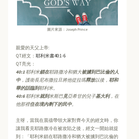
圖片來源：Joseph Prince
親愛的天父上帝:
QT經文：
耶利米書40:1-6
QT亮光：
40:1
耶利米
鎖在
耶路撒冷和猶大
被擄到巴比倫的人
中
，護衛長尼布撒拉旦將他從拉瑪
釋放
以後，
耶和
華的話臨到
耶利米。
40:6
耶利米
就到
米斯巴
見
亞希甘的兒子
基大利
，在
他那裡
住在境內剩下的民中
。
主呀，當我在晨禱帶領大家對齊今天的經文時，你
讓我看見耶路撒冷在被攻陷之後，經文一開始就提
到：「耶利米鎖在耶路撒冷和猶大被擄到巴比倫的