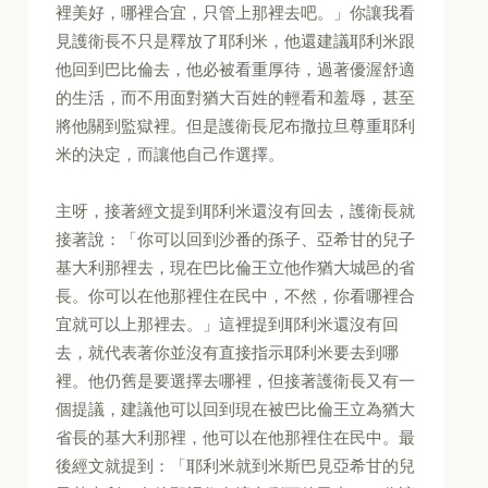
裡美好，哪裡合宜，只管上那裡去吧。」你讓我看
見護衛長不只是釋放了耶利米，他還建議耶利米跟
他回到巴比倫去，他必被看重厚待，過著優渥舒適
的生活，而不用面對猶大百姓的輕看和羞辱，甚至
將他關到監獄裡。但是護衛長尼布撒拉旦尊重耶利
米的決定，而讓他自己作選擇。
主呀，接著經文提到耶利米還沒有回去，護衛長就
接著說：「你可以回到沙番的孫子、亞希甘的兒子
基大利那裡去，現在巴比倫王立他作猶大城邑的省
長。你可以在他那裡住在民中，不然，你看哪裡合
宜就可以上那裡去。」這裡提到耶利米還沒有回
去，就代表著你並沒有直接指示耶利米要去到哪
裡。他仍舊是要選擇去哪裡，但接著護衛長又有一
個提議，建議他可以回到現在被巴比倫王立為猶大
省長的基大利那裡，他可以在他那裡住在民中。最
後經文就提到：「耶利米就到米斯巴見亞希甘的兒