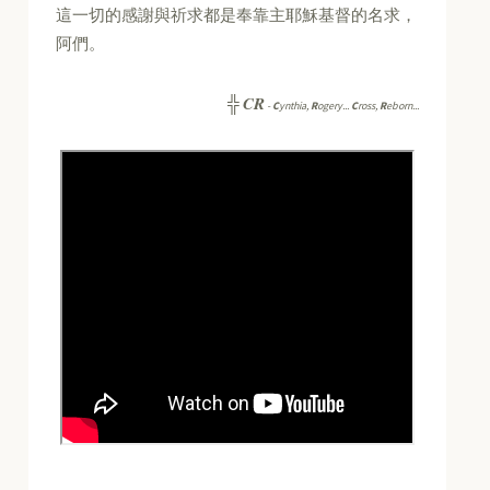
這一切的感謝與祈求都是奉靠主耶穌基督的名求，
阿們。
CR
╬
-
C
ynthia,
R
ogery...
C
ross,
R
eborn...