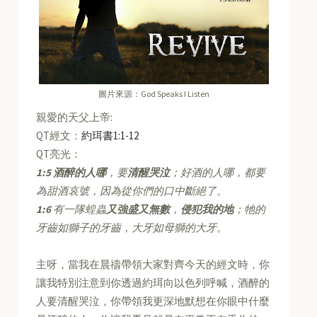
圖片來源：God Speaks I Listen
親愛的天父上帝:
QT經文：
約珥書1:1-12
QT亮光：
1:5
酒醉的人哪
，要
清醒哭泣
；好酒的人哪，都要
為甜酒哀號，因為從你們的口中斷絕了。
1:6
有一隊蝗蟲
又強盛又無數
，
侵犯我的地
；牠的
牙齒如獅子的牙齒，大牙如母獅的大牙。
主呀，當我在晨禱帶領大家對齊今天的經文時，你
讓我特別注意到你透過約珥向以色列呼喊，酒醉的
人要清醒哭泣，你帶領我更深地默想在你眼中什麼