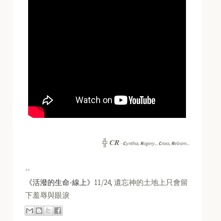
CR
╬
-
C
ynthia,
R
ogery...
C
ross,
R
eborn...
--
《活潑的生命-線上》
11/24, 遺忘神的土地上只會留
下羞辱與眼淚