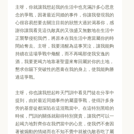
主呀，你就讓我想起我的生活中也充滿許多心思意
念的爭戰，因著最近同婚的事件，你讓我發現我的
心很容易想要去關注目前的狀態大過於渴慕你，感
謝你讓我看見這仇敵真的又強盛又無數地在生活中
正襲擊侵犯我們，將原本在我生活中應當屬你的時
間給奪去。主呀，我要清醒為這事哭泣，讓我能夠
持續在這場爭戰中儆醒，而不再喝那使我安逸的
酒，我要更竭力地靠著聖靈來奪回屬於你的土地，
懇求你賜下突破性的恩膏在我的身上，使我能夠勝
過這爭戰。
主呀，你也讓我想起昨天門訓中看見門徒在分享中
提到，由於最近同婚事件的屬靈爭戰，使得許多身
旁的基督徒都深陷在這混戰當中。在這特別黑暗的
時候，門訓的關係就顯得特別寶貴，讓我們可以一
起竭力地對齊你在我們當中的心意，使我們不會因
著被煽動的情緒而在不知不覺中就被仇敵吞吃了屬