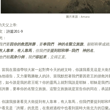
圖片來源：Amara
的天父上帝:
經文：
詩篇20:1-9
亮光：
我們要
因你的救恩誇勝
，要
奉我們 神的名豎立旌旗
。願耶和華成就
有人靠車
，
有人靠馬
，但我們要
提到耶和華─我們 神的名
。
他們都
屈身仆倒
，我們
卻起來
，立得正直。
，當我在晨禱帶領大家一起對齊今天的經文時，你讓我看見這是大衛
為他禱告，又力量戰勝敵人的詩。當我默想著我們要因君王的拯救誇
想，如今誰是我的君王呢？你的靈馬上就對我說是耶穌，耶穌是我們
而誇勝，要奉你的名豎立旌旗。這豎立旌旗就是宣告你的同在，承認
，你讓我接著看見大衛提到有人靠車，有人靠馬，但我們要提到耶和
中看見是「誇耀」的意思，在查經過程中也看到當時大衛北方的亞蘭