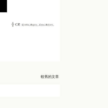
CR
╬
-
C
ynthia,
R
ogery...
C
ross,
R
eborn...
較舊的文章