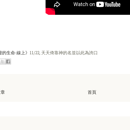
潑的生命-線上》
11/22, 天天倚靠神的名並以此為誇口
文章
首頁