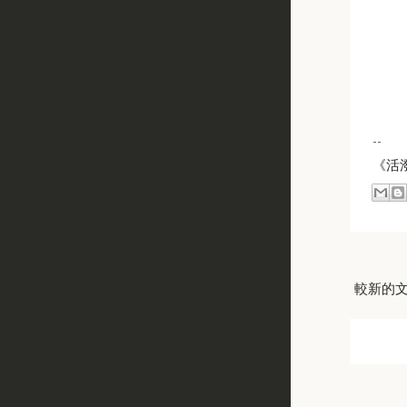
--
《活
較新的