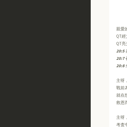
親愛
QT
QT
20:5
20:7
20:8
主呀
戰前
就在
救恩
主呀
考査