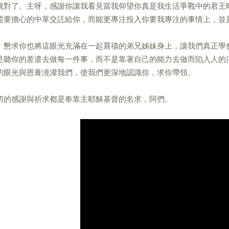
就對了。主呀，感謝你讓我看見當我仰望你真是我生活爭戰中的君王
需要擔心的中單交託給你，而能更專注投入你要我專注的事情上，並
，懇求你也將這眼光充滿在一起晨禱的弟兄姊妹身上，讓我們真正學
是聽你的差遣去做每一件事，而不是靠著自己的能力去做而陷入人的
的眼光與恩膏澆灌我們，使我們更深地認識你，求你帶領。
切的感謝與祈求都是奉靠主耶穌基督的名求，阿們。