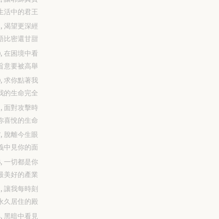
生活中的君王
-21, 渴望更深經
語比密還甘甜
-20, 在困境中看
旨意要被高舉
-19, 求你點著我
我的生命完全
-18, 面對攻擊時
你喜悅的生命
-17, 脫離今生眼
義中見你的面
-16, 一切都是你
最美好的產業
-15, 讓我每時刻
永久居住的殿
-14, 黑暗中看見