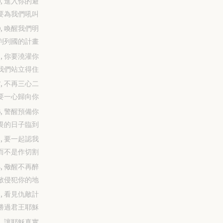
-30, 進入你的避
要為我們吼叫
-29, 喚醒我們明
判列國的計畫
-28, 你要澆灌你
我們站立得住
-27, 不再三心二
要一心歸向你
-26, 警醒預備你
畏的日子臨到
-25, 要一起認我
而不是作切割
-24, 儆醒不再醉
敵侵犯你的地
-23, 看見仇敵計
勝過君王耶穌
-22, 讓耶穌真實