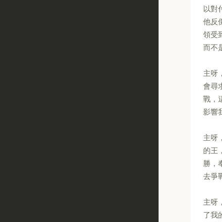
以對
他反
領受
而不
主呀
會尋
戰，
影響
主呀
的王
勝，
去爭
主呀
了我