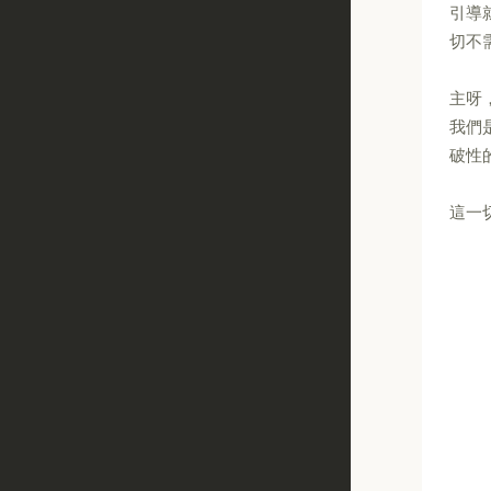
引導
切不
主呀
我們
破性
這一