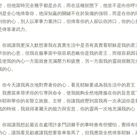
付，但他當時完全幾乎都是步兵，而在這種狀態下，他並不是向你呼
倒是全心地倚靠你，他深知贏的關鍵不在於裝備的強弱，而是在你的
到你的心，別人以軍事力量誇口，但倚靠你的人卻以你誇口，你的心
是倚靠著武力。
，你就讓我更深入默想著我在真實生活中是否有真實看耶穌是我的君
求你的心意，但我在服事當中很容易忽略你是我的君王，而很容易因
這使我的內心一方面就會充滿壓力和疲憊，另一方面我的靈就很難完
我的心。
，你今天讓我再次地對齊著你的心，看見耶穌要成為我生活中的君王
，我應當來尋求你的引導與命令，使我能夠全然地降服在你的旨意底
奉耶和華你的名豎立旌旗。主呀，你讓我經歷到當我再一次承認你是
戰的時候，我就得著屬天的能力與安息，你的靈再一次地充滿我的心
，你就讓我想起最近在處理許多門訓棘手的事時會有些懼怕，覺得有
的心，讓我看見顧慮讓我想要靠車靠馬了，但我應當全然倚靠耶穌，