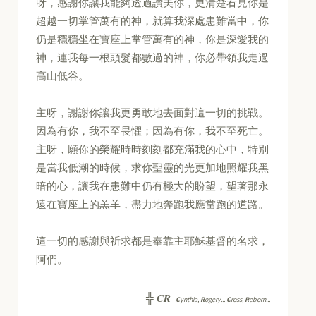
呀，感謝你讓我能夠透過讚美你，更清楚看見你是
超越一切掌管萬有的神，就算我深處患難當中，你
仍是穩穩坐在寶座上掌管萬有的神，你是深愛我的
神，連我每一根頭髮都數過的神，你必帶領我走過
高山低谷。
主呀，謝謝你讓我更勇敢地去面對這一切的挑戰。
因為有你，我不至畏懼；因為有你，我不至死亡。
主呀，願你的榮耀時時刻刻都充滿我的心中，特別
是當我低潮的時候，求你聖靈的光更加地照耀我黑
暗的心，讓我在患難中仍有極大的盼望，望著那永
遠在寶座上的羔羊，盡力地奔跑我應當跑的道路。
這一切的感謝與祈求都是奉靠主耶穌基督的名求，
阿們。
CR
╬
-
C
ynthia,
R
ogery...
C
ross,
R
eborn...