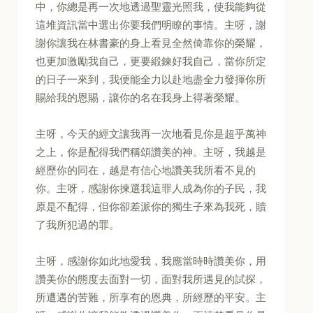
中，你總是再一次地透過聖靈光照我，使我能夠從
這堆資訊當中選出你要我們明瞭的事情。主呀，謝
謝你讓我在林書豪的身上看見全然倚靠你的榮耀，
也更加激勵我自己，更要緞鍊好我自己，當你所定
的日子一來到，我便能全力以赴地盡全力發揮你所
賜給我的恩賜，讓你的名在我身上得著榮耀。
主呀，今天的經文讓我再一次地看見你是超乎萬神
之上，你是配得我們稱頌讚美的神。主呀，我越是
經歷你的同在，越是有信心地讚美我所看不見的
你。主呀，感謝你揀選我這罪人成為你的子民，我
原是不配得，但你卻差派你的獨生子來為我死，贖
了我所犯過的罪。
主呀，感謝你如此地愛我，我應當時時讚美你，用
讚美你的態度去面對一切，面對我所遇見的試探，
所遭遇的苦難，所享有的恩典，所經歷的平安。主