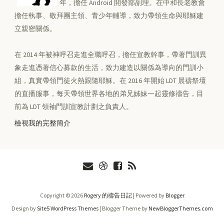
年，擔任 Android 開發部副理。在中和長老教會
擔任執事、敬拜團主領、青少年輔導，致力帶領生命與耶穌建
立親密關係。
在 2014 年被神呼召走進全職呼召，擔任宣教幹事，帶著門訓異
象走進憑著信心募款的生活，致力建造以關係為導向的門訓小
組，真實帶領門徒火熱跟隨耶穌。在 2016 年開始 LDT 晨禱祭壇
的直播服事，每天帶領世界各地的弟兄姊妹一起靈修禱告，目
前為 LDT 領袖門訓宣教計劃之負責人。
檢視我的完整簡介
Copyright ©
2026
Rogery 的禱告日記
| Powered by
Blogger
Design by
Site5 WordPress Themes
| Blogger Theme by
NewBloggerThemes.com