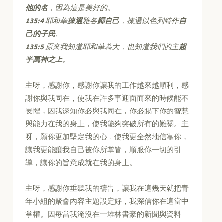
他的名
，因為這是美好的。
135:4
耶和華
揀選
雅各
歸自己
，揀選以色列特作
自
己的子民
。
135:5
原來我知道耶和華為大，也知道我們的主
超
乎萬神之上
。
主呀，感謝你，感謝你讓我的工作越來越順利，感
謝你與我同在，使我在許多事迎面而來的時候能不
畏懼，因我深知你必與我同在，你必賜下你的智慧
與能力在我的身上，使我能夠突破所有的難關。主
呀，願你更加堅定我的心，使我更全然地信靠你，
讓我更能讓我自己被你所掌管，順服你一切的引
導，讓你的旨意成就在我的身上。
主呀，感謝你垂聽我的禱告，讓我在這幾天就把青
年小組的聚會內容主題設定好，我深信你在這當中
掌權。因每當我淹沒在一堆林書豪的新聞與資料