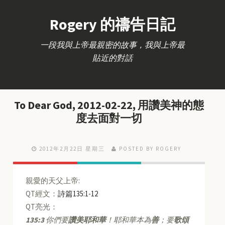
Rogery 的禱告日記
一段我與上帝最親密的故事，我與上帝最
貼近的對話
To Dear God, 2012-02-22, 用讚美神的態
度去面對一切
2012年2月22日 星期三
POSTED BY ROGERY
親愛的天父上帝:
QT經文：
詩篇135:1-12
QT亮光：
135:3
你們要
讚美耶和華
！耶和華本為
善
；要
歌頌