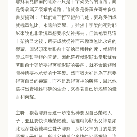
耶穌看見眼前的道路不只是十字架受苦的道路，而
是得著屬天榮耀的道路，這就像是保羅在哥林多後
書所提到：「我們這至暫至輕的苦楚，要為我們成
就極重無比、永遠的榮耀。」雖然十字架的死對耶
穌來說也非常沉重想要求父神挪去，但當祂看見這
十架捨己之後，所要成就從神而來極重無比永遠的
榮耀。回過頭來看眼前十架捨己犧牲的死，就相對
變成至暫至輕的苦楚。因此這裡就彰顯出當耶穌看
著眼前十架所要得著和彰顯的榮耀，就不會躲避離
開神所要祂承受的十字架。然而猶大卻是為了想要
得著自己的榮耀，而不是想得著神的榮耀，因此他
選擇出賣犧牲耶穌的生命，來得著自己所渴望的錢
財和榮耀。
主呀，接著耶穌更進一步指出神要因自己榮耀人
子，並且要快快地榮耀祂。這裡就彰顯出父神是如
此地深愛著祂獨生愛子耶穌，所以父神的目的是要
榮耀人子耶穌，所以父神必定會快快地榮耀祂，這