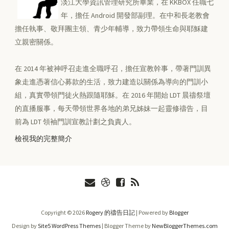
淡江大學資訊管理研究所畢業，在 KKBOX 任職七
年，擔任 Android 開發部副理。在中和長老教會
擔任執事、敬拜團主領、青少年輔導，致力帶領生命與耶穌建
立親密關係。
在 2014 年被神呼召走進全職呼召，擔任宣教幹事，帶著門訓異
象走進憑著信心募款的生活，致力建造以關係為導向的門訓小
組，真實帶領門徒火熱跟隨耶穌。在 2016 年開始 LDT 晨禱祭壇
的直播服事，每天帶領世界各地的弟兄姊妹一起靈修禱告，目
前為 LDT 領袖門訓宣教計劃之負責人。
檢視我的完整簡介
Copyright ©
2026
Rogery 的禱告日記
| Powered by
Blogger
Design by
Site5 WordPress Themes
| Blogger Theme by
NewBloggerThemes.com