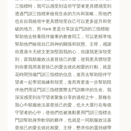
三指標時，我可以感受到這些守望者更具體感受到
透過門訓三指標來檢視生命的方向和策略，而他們
也在自我檢視中更具體領受自己可以更多提升和突
破的地方。而 Hank 更是分享說這門訓的三指標能
幫助他去牧養陪伴服事的教會同工，可以更精準地
幫助他們檢視自己與神的關係和狀態。主呀，感謝
你透過今天經文更加堅固我的心，你讓我更深領受
到，當我順服效法基督捨己的愛，使我更具體領受
到你要我用基督捨己的愛去彼此相愛的行動，就是
花時間預備門訓三指標的信息，進而去幫助陪伴守
望者一起學習操練和領受，進而再更進一步幫助陪
伴他們用這門訓三指標實際去門訓夥伴的生命。我
深深感受到在守望者聚集分享的過程之中，那種在
我心中順服效法基督捨己的愛，也大大運行在每個
守望者的心中，使他們也被激動要用門訓三指標去
門訓幫助身旁軟弱的夥伴，也就是一同順服效法基
督捨己的愛去彼此相愛。主呀，懇求你的靈持續帶