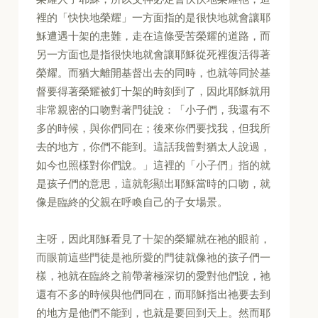
裡的「快快地榮耀」一方面指的是很快地就會讓耶
穌遭遇十架的患難，走在這條受苦榮耀的道路，而
另一方面也是指很快地就會讓耶穌從死裡復活得著
榮耀。而猶大離開基督出去的同時，也就等同於基
督要得著榮耀被釘十架的時刻到了，因此耶穌就用
非常親密的口吻對著門徒說：「小子們，我還有不
多的時候，與你們同在；後來你們要找我，但我所
去的地方，你們不能到。這話我曾對猶太人說過，
如今也照樣對你們說。」這裡的「小子們」指的就
是孩子們的意思，這就彰顯出耶穌當時的口吻，就
像是臨終的父親在呼喚自己的子女場景。
主呀，因此耶穌看見了十架的榮耀就在祂的眼前，
而眼前這些門徒是祂所愛的門徒就像祂的孩子們一
樣，祂就在臨終之前帶著極深切的愛對他們說，祂
還有不多的時候與他們同在，而耶穌指出祂要去到
的地方是他們不能到，也就是要回到天上。然而耶