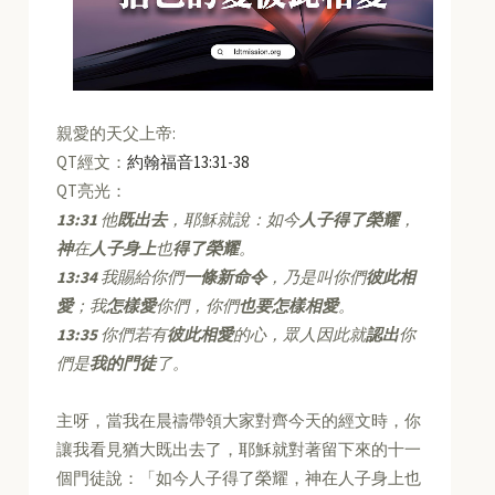
親愛的天父上帝:
QT經文：
約翰福音13:31-38
QT亮光：
13:31
他
既出去
，耶穌就說：如今
人子得了榮耀
，
神
在
人子身上
也
得了榮耀
。
13:34
我賜給你們
一條新命令
，乃是叫你們
彼此相
愛
；我
怎樣愛
你們，你們
也要怎樣相愛
。
13:35
你們若有
彼此相愛
的心，眾人因此就
認出
你
們是
我的門徒
了。
主呀，當我在晨禱帶領大家對齊今天的經文時，你
讓我看見猶大既出去了，耶穌就對著留下來的十一
個門徒說：「如今人子得了榮耀，神在人子身上也