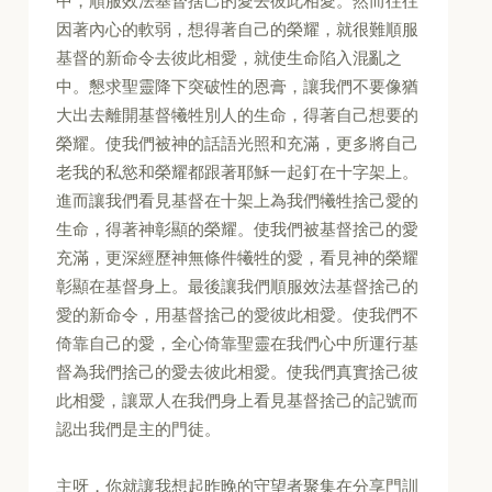
中，順服效法基督捨己的愛去彼此相愛。然而往往
因著內心的軟弱，想得著自己的榮耀，就很難順服
基督的新命令去彼此相愛，就使生命陷入混亂之
中。懇求聖靈降下突破性的恩膏，讓我們不要像猶
大出去離開基督犧牲別人的生命，得著自己想要的
榮耀。使我們被神的話語光照和充滿，更多將自己
老我的私慾和榮耀都跟著耶穌一起釘在十字架上。
進而讓我們看見基督在十架上為我們犧牲捨己愛的
生命，得著神彰顯的榮耀。使我們被基督捨己的愛
充滿，更深經歷神無條件犧牲的愛，看見神的榮耀
彰顯在基督身上。最後讓我們順服效法基督捨己的
愛的新命令，用基督捨己的愛彼此相愛。使我們不
倚靠自己的愛，全心倚靠聖靈在我們心中所運行基
督為我們捨己的愛去彼此相愛。使我們真實捨己彼
此相愛，讓眾人在我們身上看見基督捨己的記號而
認出我們是主的門徒。
主呀，你就讓我想起昨晚的守望者聚集在分享門訓