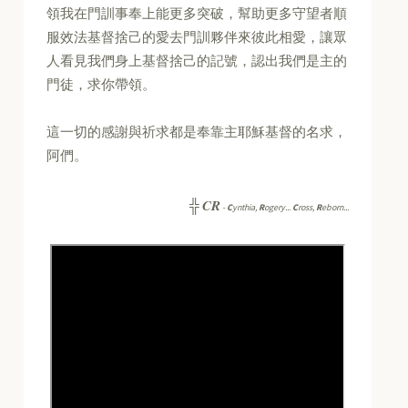
領我在門訓事奉上能更多突破，幫助更多守望者順
服效法基督捨己的愛去門訓夥伴來彼此相愛，讓眾
人看見我們身上基督捨己的記號，認出我們是主的
門徒，求你帶領。
這一切的感謝與祈求都是奉靠主耶穌基督的名求，
阿們。
CR
╬
-
C
ynthia,
R
ogery...
C
ross,
R
eborn...