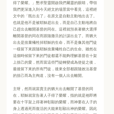
得了榮耀。」懇求聖靈開啟我們屬靈的眼睛，帶領
我們更深進入到今天經文的場景當中看見，這裡經
文中的「既出去了」在原文是自動主動地出去了。
也就是他不是被耶穌趕出去，而是自己主動地將自
己趕出去離開基督的同在。這裡就預表著猶大選擇
離開基督的同在而跟隨撒旦的計謀出去了。而猶大
出去是捨棄犧牲掉耶穌的生命，而不是像其他門徒
一樣留下來跟隨耶穌捨棄犧牲自己的生命。雖然在
這個時候留下來的門徒都還不能夠理解基督在十架
上捨己的愛，然而當這些門徒轉變成為使徒之後，
最後留下來的所有門徒，後來全部都跟隨效法基督
的捨己而為主殉道，沒有一個人出去離開。
主呀，然而就當賣主的猶大出去離開了基督的同
在，耶穌就宣告著人子得了榮耀，指的就是祂即將
要在十字架上得著神彰顯的榮耀，而神要在人子的
身上透過死而復活的大能來彰顯出神的榮耀。因此