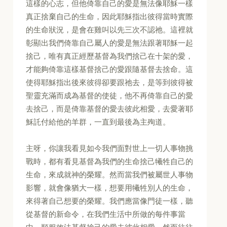
這樣的心志，但他倚靠自己的愛是無法像耶穌一樣
真正捨棄自己的生命，因此耶穌指出彼得當時實際
的生命狀況，是會在雞叫以先三次不認祂。這裡就
彰顯出我們倚靠自己屬人的愛是無法跟著耶穌一起
捨己，唯有真正經歷基督為我們捨己在十架的愛，
才能夠倚靠這樣基督捨己的愛跟隨基督去捨命。這
使得耶穌指出後來彼得卻要跟祂去，是等到彼得被
聖靈充滿而成為基督的使徒，他不再倚靠自己的愛
去捨己，而是倚靠基督的愛去彼此相愛，去愛著耶
穌託付給他的羊群，一直到最後為主殉道。
主呀，你讓我看見如今我們面對世上一切人事物挑
戰時，都有看見基督為我們的生命捨己犧牲自己的
生命，來成就神的榮耀。然而當我們被屬世人事物
影響，就會像猶大一樣，想要用犧牲別人的生命，
來得著自己想要的榮耀。我們應當像門徒一樣，聽
從基督的新命令，在我們生活中所做的每件事當