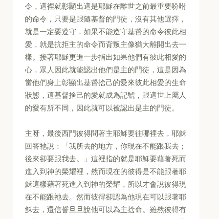
令，這裡就彰顯出這是耶穌在離世之前最重要吩咐
的命令，只要是跟隨基督的門徒，沒有其他選擇，
就是一定要遵守，如果不能遵守基督的命令彼此相
愛，就是抗拒主的命令而背叛主像猶大離開出去一
樣。接著耶穌更進一步指出如果他們有彼此相愛的
心，眾人因此就能認出他們是主的門徒，這是因為
當他們身上彰顯出基督捨己的愛來彼此相愛的生命
狀態，這基督捨己的愛就成為記號，跟這世上屬人
的愛有所不同，因此就可以被認出是主的門徒。
主呀，最後西門彼得問著主耶穌要往哪裡去，耶穌
回答祂說：「我所去的地方，你現在不能跟我去；
後來卻要跟我去。」這裡指的就是耶穌要藉著死而
進入到神的榮耀裡，然而現在的彼得是不能跟著耶
穌這樣藉著死進入到神的榮耀，所以才會說彼得現
在不能跟祂去。然而彼得卻認為他現在可以跟著耶
穌去，還信誓旦旦說他可以為主捨命。雖然彼得有