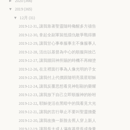
2020
(366)
►
2019
(365)
▼
12月
(31)
▼
2019-12-31, 讓我靠著聖靈隨時儆醒多方禱告
2019-12-30, 拿起全副軍裝抵擋仇敵爭戰得勝
2019-12-29, 讓我甘心事奉服事主不像服事人
2019-12-28, 活出以基督為中心的順服與捨己
2019-12-27, 讓我贖回神所賜的時機不再糊塗
2019-12-26, 在主裡面行事為人像光明的子女
2019-12-25, 讓我付上代價跟隨明亮晨星耶穌
2019-12-24, 讓我反覆思想看見神彰顯的榮耀
2019-12-23, 讓我放下自己立即順服神的吩咐
2019-12-22, 耶穌使活在黑暗中的我看見大光
2019-12-21, 讓我的言行舉止不要叫聖靈擔憂
2019-12-20, 讓我改換一新脫去舊人穿上新人
2019-12-19, 讓我長大成人滿有基督長成身量