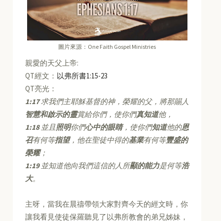
圖片來源：One Faith Gospel Ministries
親愛的天父上帝:
QT經文：
以弗所書1:15-23
QT亮光：
1:17
求我們主耶穌基督的神，榮耀的父，將那賜人
智慧和啟示的靈
賞給你們，使你們
真知道
他，
1:18
並且
照明
你們
心中的眼睛
，使你們
知道
他的
恩
召
有何等
指望
，他在聖徒中得的
基業
有何等
豐盛的
榮耀
；
1:19
並知道他向我們這信的人所
顯的能力
是何等
浩
大
。
主呀，當我在晨禱帶領大家對齊今天的經文時，你
讓我看見使徒保羅聽見了以弗所教會的弟兄姊妹，