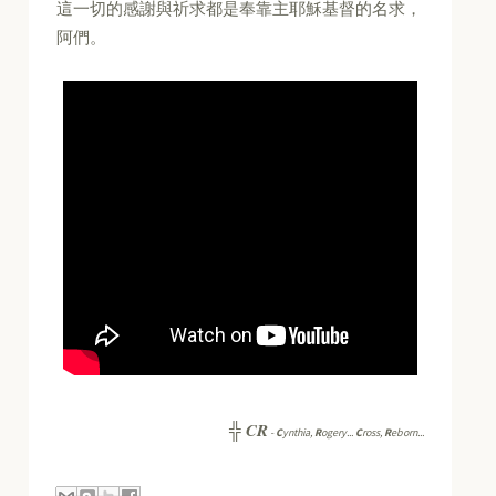
這一切的感謝與祈求都是奉靠主耶穌基督的名求，
阿們。
CR
╬
-
C
ynthia,
R
ogery...
C
ross,
R
eborn...