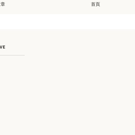
文章
首頁
VE