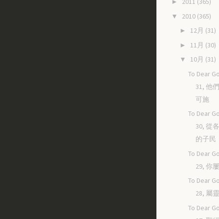
2011
(365)
►
2010
(365)
▼
12月
(31)
►
11月
(30)
►
10月
(31)
▼
To Dear Go
31, 
可施
To Dear Go
30, 
的子民
To Dear Go
29, 
To Dear Go
28, 
To Dear Go