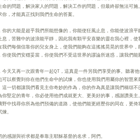
生命的問題，解決家人的問題，解決工作的問題，但最終卻無法可施
求你，才能真正找到我們生命的答案。
，你的大能是超乎我們所能想像的，你能使狂風止息，你能使波浪平
止息，苦難中的波浪能平靜，因此我有顆平安喜樂的靈在我心裡，使
在我們每個信靠你的兒女身上，使我們能夠在這搖搖晃晃的世界中，
，你使我們安穩妥當，你使我們不受這世界的謬論所迷惑，讓我們能
，今天又再一次跟青年一起QT，這真是一件另我們享受的事。聽著
也可以察覺到你在他們生命中的試煉，你也使用我們用屬你的智慧來
。這一切都讓我們看見主你奇妙的作為，你的作為真是讓我們稱頌不
為你堅定的青年，你必使用他們成就更大、更美好的事，感謝讚美主
曠野中找尋你所為他們預備的道路，使他們能更經歷你的同在，更倚
試煉。
切的感謝與祈求都是奉靠主耶穌基督的名求，阿們。