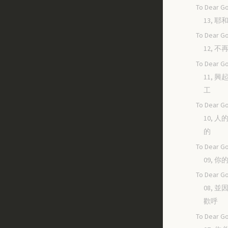
To Dear Go
13, 
To Dear Go
12, 
To Dear Go
11, 
工
To Dear Go
10, 
的
To Dear Go
09, 
To Dear Go
08, 
歡呼
To Dear Go