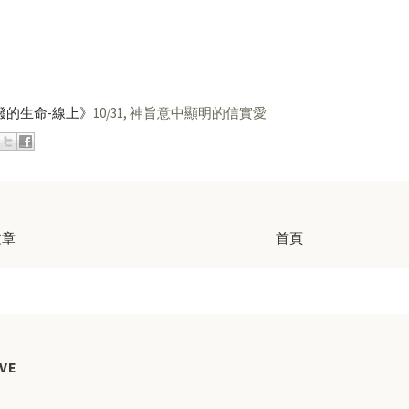
潑的生命-線上》
10/31, 神旨意中顯明的信實愛
文章
首頁
VE