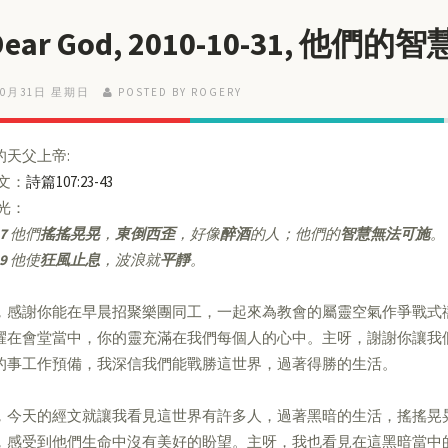
 Dear God, 2010-10-31, 他
10月31日 星期日
POSTED BY ROGERY
的天父上帝:
經文：
詩篇107:23-43
亮光：
7
他們
搖搖晃晃
，
東倒西歪
，好像
醉酒
的人；他們的
智慧無法可施
。
9
他使
狂風止息
，波浪就
平靜
。
，感謝你能在早晨招聚樂團同工，一起來為教會的屬靈空氣作爭戰式
耀在會堂當中，你的靈充滿在我們每個人的心中。主呀，謝謝你讓我
的事工作預備，我深信我們能戰勝這世界，過著得勝的生活。
，今天的經文就讓我看見這世界有許多人，過著黑暗的生活，搖搖晃
，感受到他們生命中沒有美好的盼望。主呀，我也看見在這黑暗當中