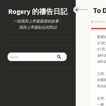
To
Rogery 的禱告日記
一段我與上帝最親密的故事，
2010年
我與上帝最貼近的對話
親愛
QT
QT
107:2
107:2
主呀
的榮
為你
主呀
一般