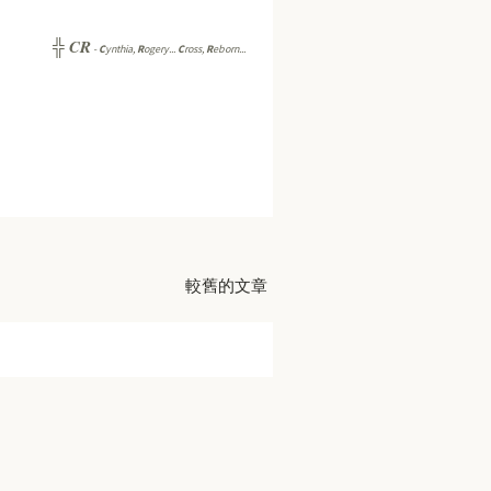
CR
╬
-
C
ynthia,
R
ogery...
C
ross,
R
eborn...
較舊的文章