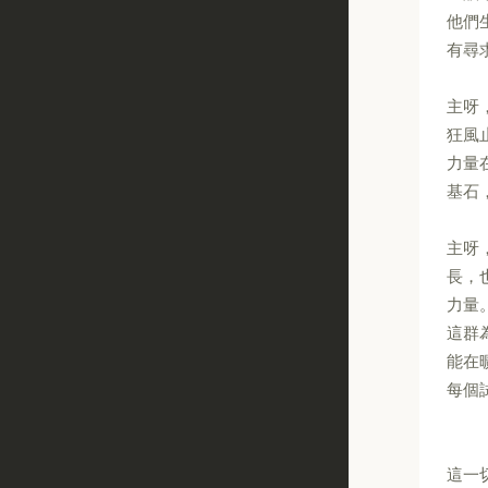
他們
有尋
主呀
狂風
力量
基石
主呀
長，
力量
這群
能在
每個
這一