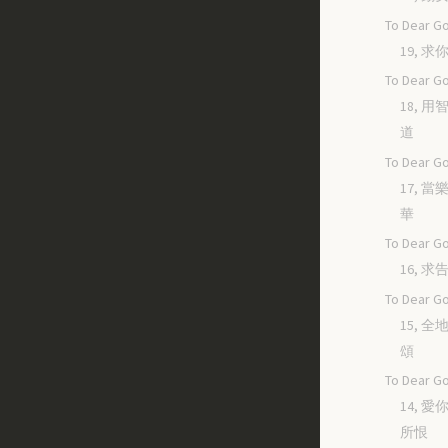
To Dear Go
19, 
To Dear Go
18, 
道
To Dear Go
17, 
華
To Dear Go
16, 
To Dear Go
15, 
頌
To Dear Go
14, 
所恨