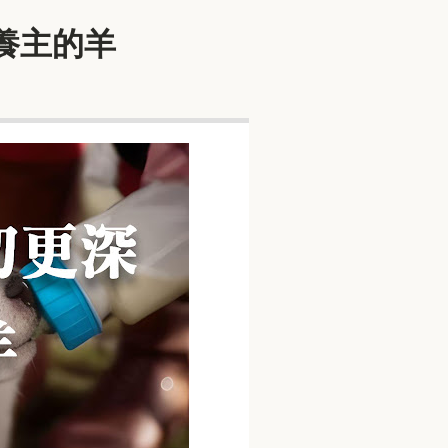
餵養主的羊