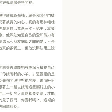
的靈魂深處去拷問祂。
彼得愛成為領袖，總是和其他門徒
問著彼得的內心，真的有用神犧牲
經歷過自己竟然三次不認主，就發
命。他深刻知道自己的愛和能力有
是弟兄和朋友關係之間的愛，不是
他真的很愛主，但他沒辦法用主說
問題讓彼得能夠有更深入檢視自己
「你餵養我的小羊。」這裡指的是
穌先詢問彼得對祂的愛，進而吩咐
跟著主一起去餵養這些屬於主的小
世上一切的人事物都要更深，才能
的兒子西門，你愛我嗎？」這裡的
去回應耶穌。