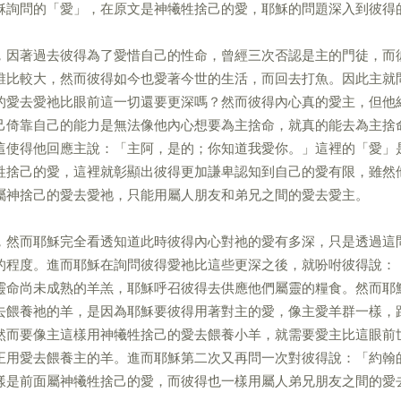
穌詢問的「愛」，在原文是神犧牲捨己的愛，耶穌的問題深入到彼得
，因著過去彼得為了愛惜自己的性命，曾經三次否認是主的門徒，而
誰比較大，然而彼得如今也愛著今世的生活，而回去打魚。因此主就
的愛去愛祂比眼前這一切還要更深嗎？然而彼得內心真的愛主，但他
己倚靠自己的能力是無法像他內心想要為主捨命，就真的能去為主捨
這使得他回應主說：「主阿，是的；你知道我愛你。」這裡的「愛」
牲捨己的愛，這裡就彰顯出彼得更加謙卑認知到自己的愛有限，雖然
屬神捨己的愛去愛祂，只能用屬人朋友和弟兄之間的愛去愛主。
，然而耶穌完全看透知道此時彼得內心對祂的愛有多深，只是透過這
的程度。進而耶穌在詢問彼得愛祂比這些更深之後，就吩咐彼得說：
靈命尚未成熟的羊羔，耶穌呼召彼得去供應他們屬靈的糧食。然而耶
去餵養祂的羊，是因為耶穌要彼得用著對主的愛，像主愛羊群一樣，
然而要像主這樣用神犧牲捨己的愛去餵養小羊，就需要愛主比這眼前
正用愛去餵養主的羊。進而耶穌第二次又再問一次對彼得說：「約翰
樣是前面屬神犧牲捨己的愛，而彼得也一樣用屬人弟兄朋友之間的愛