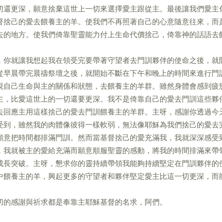
切還更深，願意捨棄這世上一切來選擇愛主跟從主。最後讓我們愛主
督捨己的愛去餵養主的羊。使我們不再照著自己的心意隨意往來，而
去的地方。使我們倚靠聖靈能力付上生命代價捨己，倚靠神的話語去
，你就讓我想起我在領受完要帶著守望者去門訓夥伴的使命之後，就
從早晨帶完晨禱祭壇之後，就開始不斷在下午和晚上的時間來進行門
視自己生命與主的關係和狀態，去餵養主的羊群。雖然身體會感到疲
主，比愛這世上的一切還要更深。我不是倚靠自己的愛去門訓這些夥
去回應主用這樣捨己的愛去門訓餵養主的羊群。主呀，感謝你透過今
受到，雖然我的肉體像彼得一樣軟弱，無法像耶穌為我們捨己的愛去
願意把時間都排滿門訓。然而當基督捨己的愛充滿我，我就深深感受
，我就被主的愛給充滿而願意順服聖靈的感動，將我的時間排滿來帶
成長突破。主呀，懇求你的靈持續帶領我能夠持續堅定在門訓夥伴的
中餵養主的羊，興起更多的守望者和夥伴堅定愛主比這一切更深，而
切的感謝與祈求都是奉靠主耶穌基督的名求，阿們。