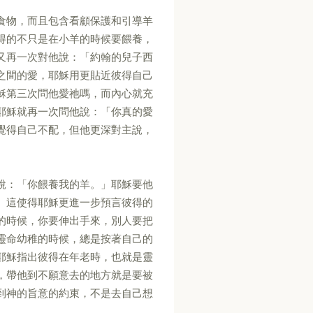
食物，而且包含看顧保護和引導羊
得的不只是在小羊的時候要餵養，
又再一次對他說：「約翰的兒子西
之間的愛，耶穌用更貼近彼得自己
穌第三次問他愛祂嗎，而內心就充
耶穌就再一次問他說：「你真的愛
覺得自己不配，但他更深對主說，
說：「你餵養我的羊。」耶穌要他
。這使得耶穌更進一步預言彼得的
的時候，你要伸出手來，別人要把
靈命幼稚的時候，總是按著自己的
耶穌指出彼得在年老時，也就是靈
，帶他到不願意去的地方就是要被
到神的旨意的約束，不是去自己想