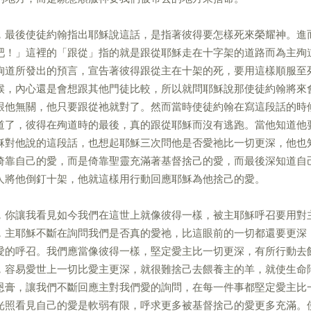
，最後使徒約翰指出耶穌說這話，是指著彼得要怎樣死來榮耀神。進
吧！」這裡的「跟從」指的就是跟從耶穌走在十字架的道路而為主殉
殉道所發出的預言，宣告著彼得跟從主在十架的死，要用這樣順服至
候，內心還是會想跟其他門徒比較，所以就問耶穌說那使徒約翰將來
跟他無關，他只要跟從祂就對了。然而當時使徒約翰在寫這段話的時
道了，彼得在殉道時的最後，真的跟從耶穌而沒有逃跑。當他知道他
穌對他說的這段話，也想起耶穌三次問他是否愛祂比一切更深，他也
倚靠自己的愛，而是倚靠聖靈充滿著基督捨己的愛，而最後深知道自
人將他倒釘十架，他就這樣用行動回應耶穌為他捨己的愛。
，你讓我看見如今我們在這世上就像彼得一樣，被主耶穌呼召要用對
，主耶穌不斷在詢問我們是否真的愛祂，比這眼前的一切都還要更深
愛的呼召。我們應當像彼得一樣，堅定愛主比一切更深，有所行動去
，容易愛世上一切比愛主更深，就很難捨己去餵養主的羊，就使生命
恩膏，讓我們不斷回應主對我們愛的詢問，在每一件事都堅定愛主比
光照看見自己的愛是軟弱有限，呼求更多被基督捨己的愛更多充滿。