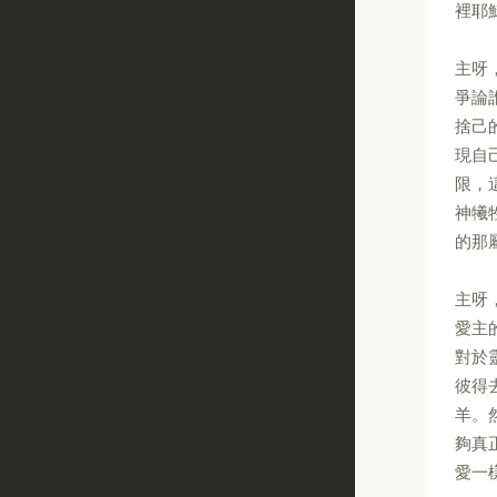
裡耶
主呀
爭論
捨己
現自
限，
神犧
的那
主呀
愛主
對於
彼得
羊。
夠真
愛一