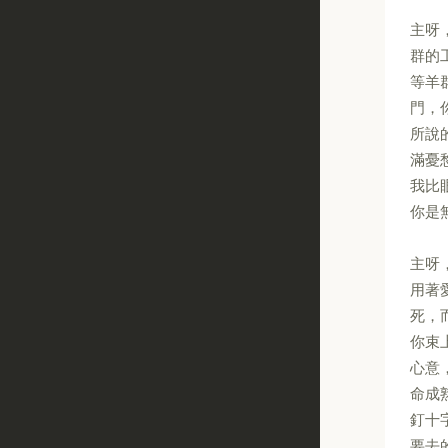
主呀
群的
等羊
門，
所說
滿憂
我比
你是
主呀
用著
死，
你束
心意
命成
釘十
要去