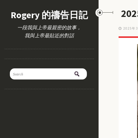
20
Rogery 的禱告日記
一段我與上帝最親密的故事，
2025年
我與上帝最貼近的對話