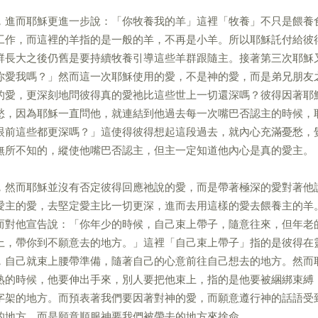
，進而耶穌更進一步說：「你牧養我的羊」這裡「牧養」不只是餵養
工作，而這裡的羊指的是一般的羊，不再是小羊。所以耶穌託付給彼
群長大之後仍舊是要持續牧養引導這些羊群跟隨主。接著第三次耶穌
你愛我嗎？」然而這一次耶穌使用的愛，不是神的愛，而是弟兄朋友
的愛，更深刻地問彼得真的愛祂比這些世上一切還深嗎？彼得因著耶
愁，因為耶穌一直問他，就連結到他過去每一次嘴巴否認主的時候，
眼前這些都更深嗎？」這使得彼得想起這段過去，就內心充滿憂愁，
無所不知的，縱使他嘴巴否認主，但主一定知道他內心是真的愛主。
，然而耶穌並沒有否定彼得回應祂說的愛，而是帶著極深的愛對著他
愛主的愛，去堅定愛主比一切更深，進而去用這樣的愛去餵養主的羊
而對他宣告說：「你年少的時候，自己束上帶子，隨意往來，但年老
上，帶你到不願意去的地方。」這裡「自己束上帶子」指的是彼得在
，自己就束上腰帶準備，隨著自己的心意前往自己想去的地方。然而
熟的時候，他要伸出手來，別人要把他束上，指的是他要被綑綁束縛
字架的地方。而預表著我們要因著對神的愛，而願意遵行神的話語受
的地方，而是願意順服神要我們被帶去的地方來捨命。