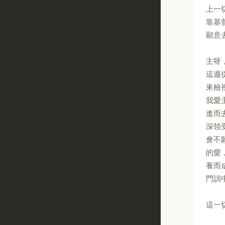
上一
靠基
願意
主呀
這週
來檢
我愛
進而
深領
會不
的愛
養而
門訓
這一