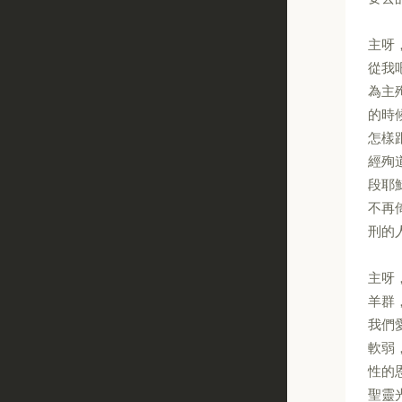
主呀
從我
為主
的時
怎樣
經殉
段耶
不再
刑的
主呀
羊群
我們
軟弱
性的
聖靈