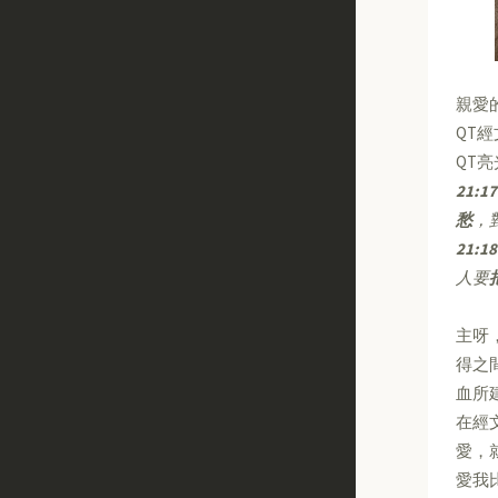
親愛
QT
QT
21:17
愁
，
21:18
人要
主呀
得之
血所
在經
愛，
愛我