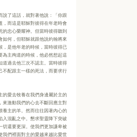
而說了這話，就對著他說：「你跟
道，而這是耶穌對彼得在年老時會
死的忠心榮耀神。但當時彼得聽到
會如何，但耶穌就跟他說約翰將來
候，是他年老的時候，當時彼得已
要為主殉道的時候，他必然想起這
知道過去他三次不認主。當時彼得
己不配跟主一樣的死法，而要求行
主的愛去牧養在我們身邊屬於主的
，來激動我們的心去不斷回應主對
餵養主的羊。然而往往因著內心的
陷入混亂之中。懇求聖靈降下突破
一切還要更深。使我們更加謙卑被
使我們裡面對主的愛越來越比愛世