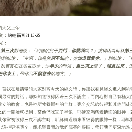
的天父上帝:
經文：
約翰福音21:15-25
亮光：
第三次
對他說：「約翰的兒子
西門
，
你愛我
嗎？」彼得因為耶穌
第
對耶穌說：「主啊，你是
無所不知
的；你
知道我愛你
。」耶穌說：「
我實實在在地告訴你，你
年少
的時候，
自己束上
帶子，
隨意往來
；
把你束上
，帶你到
不願意去
的地方。」
，當我在晨禱帶領大家對齊今天的經文時，你讓我看見經文進入到約
間最深的對話，耶穌知道彼得因著三次不認主，而內心對自己有極大
建立的教會，也是祂所牧養屬神的羊群，完全交託給彼得和其他門徒
文的一開始就提到，當他們吃完了早飯，耶穌充滿慈愛憐憫的眼神，
就像當初彼得三次不認主時，耶穌轉過頭來看彼得的眼神一樣，耶穌
比這些更深嗎？」懇求聖靈開啟我們屬靈的眼睛，帶領我們更深地進