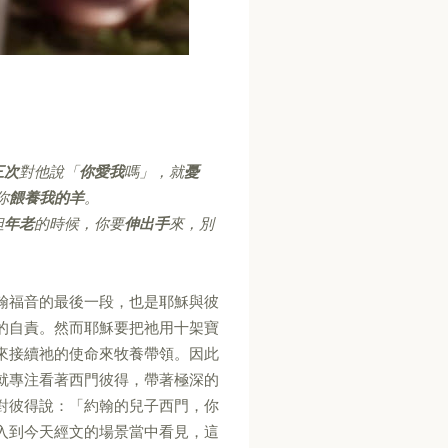
三次
對他說「
你愛我
嗎」，就
憂
你
餵養我的羊
。
但
年老
的時候，你要
伸出手
來，別
翰福音的最後一段，也是耶穌與彼
的自責。然而耶穌要把祂用十架寶
來接續祂的使命來牧養帶領。因此
就專注看著西門彼得，帶著極深的
對彼得說：「約翰的兒子西門，你
入到今天經文的場景當中看見，這