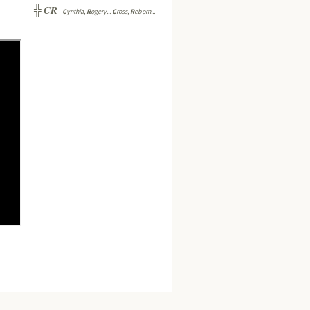
CR
╬
-
C
ynthia,
R
ogery...
C
ross,
R
eborn...