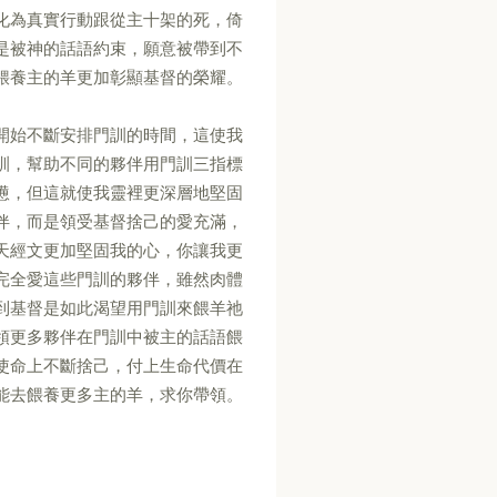
化為真實行動跟從主十架的死，倚
是被神的話語約束，願意被帶到不
餵養主的羊更加彰顯基督的榮耀。
開始不斷安排門訓的時間，這使我
訓，幫助不同的夥伴用門訓三指標
憊，但這就使我靈裡更深層地堅固
伴，而是領受基督捨己的愛充滿，
天經文更加堅固我的心，你讓我更
完全愛這些門訓的夥伴，雖然肉體
到基督是如此渴望用門訓來餵羊祂
領更多夥伴在門訓中被主的話語餵
使命上不斷捨己，付上生命代價在
能去餵養更多主的羊，求你帶領。