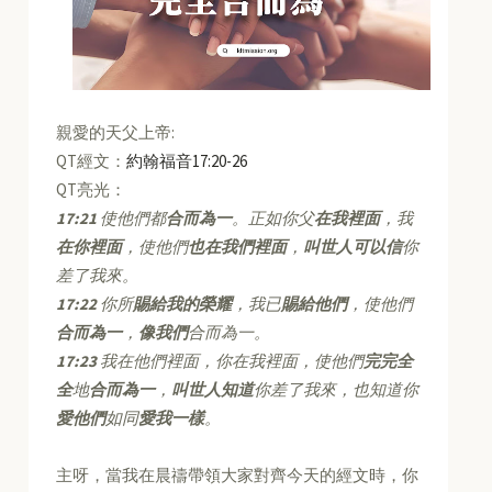
親愛的天父上帝:
QT經文：
約翰福音17:20-26
QT亮光：
17:21
使他們都
合而為一
。正如你父
在我裡面
，我
在你裡面
，使他們
也在我們裡面
，
叫世人可以信
你
差了我來。
17:22
你所
賜給我的榮耀
，我已
賜給他們
，使他們
合而為一
，
像我們
合而為一。
17:23
我在他們裡面，你在我裡面，使他們
完完全
全
地
合而為一
，
叫世人知道
你差了我來，也知道你
愛他們
如同
愛我一樣
。
主呀，當我在晨禱帶領大家對齊今天的經文時，你