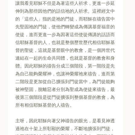
讓我看見耶穌不但是為著這些人祈求，更進一步延
伸到為那些因他們的話信祂的人祈求。這裡經文中
的「這些人」指的是祂的門徒，而耶穌在禱告當中
先堅固祂的門徒，使他們轉變成為傳講基督福音的
使徒，進而更進一步為因著這些使徒傳講的話語而
信耶穌基督的人，也就是整個歷世歷代相信耶穌基
督的聖徒，這就是基督眼中的教會，是一個跨世代
連結在一起的生命共同體，也就是基督的教會和身
體。因此耶穌的禱告分成三個階段，第一階段是先
為自己能夠榮耀神，也讓神榮耀祂來禱告，進而第
二階段是更加從自己擴張到門徒當中，為門徒能夠
被神堅固，脫離惡者分別為聖成為使徒來禱告，最
後第三個階段是從門徒擴張到整個基督的教會，為
所有相信耶穌基督的人禱告。
主呀，因此耶穌向著父神禱告的眼光，是看見神透
過祂在十架上所彰顯的榮耀，不斷地擴張到門徒，