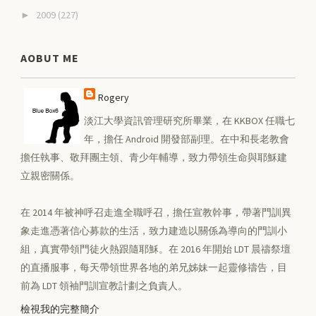
2009
(227)
►
AOBUT ME
Rogery
淡江大學資訊管理研究所畢業，在 KKBOX 任職七
年，擔任 Android 開發部副理。在中和長老教會
擔任執事、敬拜團主領、青少年輔導，致力帶領生命與耶穌建
立親密關係。
在 2014 年被神呼召走進全職呼召，擔任宣教幹事，帶著門訓異
象走進憑著信心募款的生活，致力建造以關係為導向的門訓小
組，真實帶領門徒火熱跟隨耶穌。在 2016 年開始 LDT 晨禱祭壇
的直播服事，每天帶領世界各地的弟兄姊妹一起靈修禱告，目
前為 LDT 領袖門訓宣教計劃之負責人。
檢視我的完整簡介