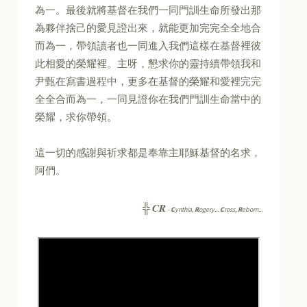
為一。最後就將基督在我們一同門訓生命所發出那
為夥伴捨己的愛見證出來，就能更加完完全全地合
而為一，帶領讀者也一同進入我們這樣在基督裡彼
此相愛的榮耀裡。主呀，懇求你的靈持續帶領我和
尹甄在寫書過程中，更多在基督的榮耀和愛裡完完
全全合而為一，一同見證你在我們門訓生命當中的
榮耀，求你帶領。
這一切的感謝與祈求都是奉靠主耶穌基督的名求，
阿們。
CR
╬
-
C
ynthia,
R
ogery...
C
ross,
R
eborn...