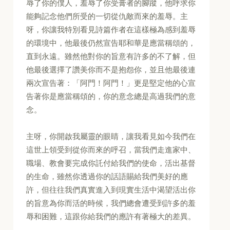
辱了你的僕人，羞辱了你受膏者的腳蹤，他呼求你
能夠記念他們所受的一切從仇敵而來的羞辱。主
呀，你讓我特別看見詩篇作者在這樣極為感到羞辱
的環境中，他最後仍然宣告耶和華是應當稱頌的，
直到永遠。雖然他對你的旨意有許多的不了解，但
他最後選擇了讚美你而不是抱怨你，並且他最後連
兩次宣告著：「阿門！阿門！」更是堅定他的心宣
告著你是應當稱頌的，你的意念總是高過我們的意
念。
主呀，你開啟我屬靈的眼睛，讓我看見如今我們在
這世上領受到從你而來的呼召，當我們走進家中、
職場、教會要完成你託付給我們的使命，活出基督
的生命，雖然你透過你的話語賜給我們美好的應
許，但往往我們真實進入到現實生活中渴望活出你
的旨意為你而活的時候，我們總會遭受到許多的羞
辱和困難，這跟你給我們的應許有著極大的差異。