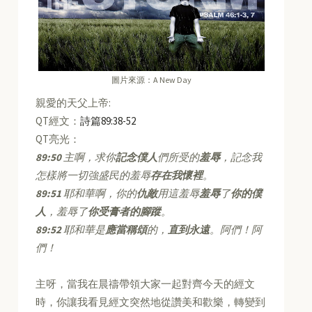
圖片來源：A New Day
親愛的天父上帝:
QT經文：
詩篇89:38-52
QT亮光：
89:50
主啊，求你
記念僕人
們所受的
羞辱
，記念我
怎樣將一切強盛民的羞辱
存在我懷裡
。
89:51
耶和華啊，你的
仇敵
用這羞辱
羞辱
了
你的僕
人
，羞辱了
你受膏者的腳蹤
。
89:52
耶和華是
應當稱頌
的，
直到永遠
。阿們！阿
們！
主呀，當我在晨禱帶領大家一起對齊今天的經文
時，你讓我看見經文突然地從讚美和歡樂，轉變到