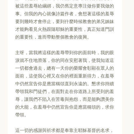
被這些羞辱給綑綁，我仍舊定意專注做你要我做的
事。但我的內心就像詩篇作者，會想著這樣的羞辱
要到幾時才會停止，要到什麼時候教會的弟兄姊妹
才能夠看見火熱跟隨耶穌的重要性，真正知道門訓
的重要性，進而帶動整個教會的復興。
主呀，當我將這樣的羞辱帶到你的面前時，我的眼
淚就不住地滑落，你的同在安慰著我，使我知道這
一切都會過去，總有一天你的榮耀會彰顯在眾人的
面前，這使我心裡又在你的裡面重新得力，在羞辱
中仍然宣告你是應當稱頌直到永遠的。懇求你持續
帶領我和門徒們，在面對走在你道路上所受到的羞
辱，讓我們不陷入在苦毒與抱怨，而是能夠讚美你
的大能，在羞辱中仍然宣告你是應當稱頌的，求你
帶領。
這一切的感謝與祈求都是奉靠主耶穌基督的名求，