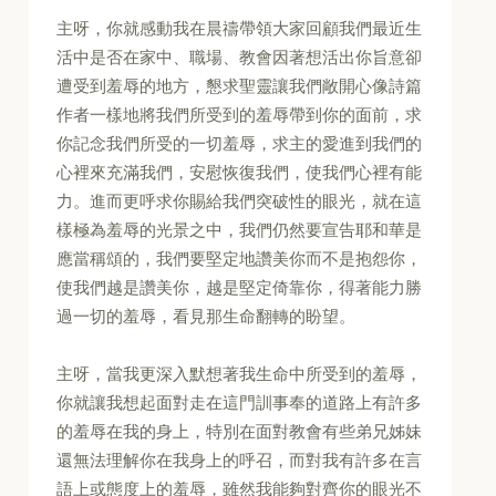
主呀，你就感動我在晨禱帶領大家回顧我們最近生
活中是否在家中、職場、教會因著想活出你旨意卻
遭受到羞辱的地方，懇求聖靈讓我們敞開心像詩篇
作者一樣地將我們所受到的羞辱帶到你的面前，求
你記念我們所受的一切羞辱，求主的愛進到我們的
心裡來充滿我們，安慰恢復我們，使我們心裡有能
力。進而更呼求你賜給我們突破性的眼光，就在這
樣極為羞辱的光景之中，我們仍然要宣告耶和華是
應當稱頌的，我們要堅定地讚美你而不是抱怨你，
使我們越是讚美你，越是堅定倚靠你，得著能力勝
過一切的羞辱，看見那生命翻轉的盼望。
主呀，當我更深入默想著我生命中所受到的羞辱，
你就讓我想起面對走在這門訓事奉的道路上有許多
的羞辱在我的身上，特別在面對教會有些弟兄姊妹
還無法理解你在我身上的呼召，而對我有許多在言
語上或態度上的羞辱，雖然我能夠對齊你的眼光不