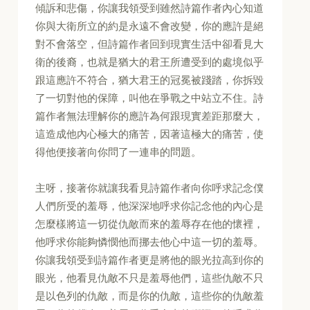
傾訴和悲傷，你讓我領受到雖然詩篇作者內心知道
你與大衛所立的約是永遠不會改變，你的應許是絕
對不會落空，但詩篇作者回到現實生活中卻看見大
衛的後裔，也就是猶大的君王所遭受到的處境似乎
跟這應許不符合，猶大君王的冠冕被踐踏，你拆毀
了一切對他的保障，叫他在爭戰之中站立不住。詩
篇作者無法理解你的應許為何跟現實差距那麼大，
這造成他內心極大的痛苦，因著這極大的痛苦，使
得他便接著向你問了一連串的問題。
主呀，接著你就讓我看見詩篇作者向你呼求記念僕
人們所受的羞辱，他深深地呼求你記念他的內心是
怎麼樣將這一切從仇敵而來的羞辱存在他的懷裡，
他呼求你能夠憐憫他而挪去他心中這一切的羞辱。
你讓我領受到詩篇作者更是將他的眼光拉高到你的
眼光，他看見仇敵不只是羞辱他們，這些仇敵不只
是以色列的仇敵，而是你的仇敵，這些你的仇敵羞