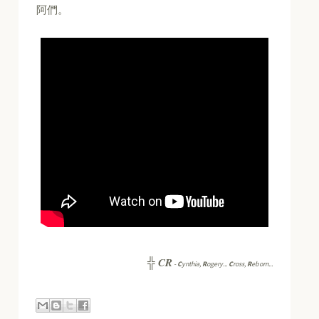
阿們。
CR
╬
-
C
ynthia,
R
ogery...
C
ross,
R
eborn...