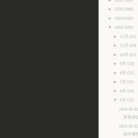
2020
(366)
►
2019
(365)
►
2018
(365)
▼
12月
(31)
►
11月
(30)
►
10月
(31)
►
9月
(30)
►
8月
(31)
►
7月
(31)
►
6月
(30)
►
5月
(31)
▼
2018-05
宣告你
2018-05
你不將