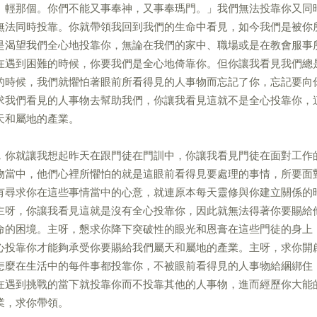
、輕那個。你們不能又事奉神，又事奉瑪門。」我們無法投靠你又同
無法同時投靠。你就帶領我回到我們的生命中看見，如今我們是被你
是渴望我們全心地投靠你，無論在我們的家中、職場或是在教會服事
在遇到困難的時候，你要我們是全心地倚靠你。但你讓我看見我們總
的時候，我們就懼怕著眼前所看得見的人事物而忘記了你，忘記要向
求我們看見的人事物去幫助我們，你讓我看見這就不是全心投靠你，
天和屬地的產業。
，你就讓我想起昨天在跟門徒在門訓中，你讓我看見門徒在面對工作
物當中，他們心裡所懼怕的就是這眼前看得見要處理的事情，所要面
有尋求你在這些事情當中的心意，就連原本每天靈修與你建立關係的
主呀，你讓我看見這就是沒有全心投靠你，因此就無法得著你要賜給
命的困境。主呀，懇求你降下突破性的眼光和恩膏在這些門徒的身上
心投靠你才能夠承受你要賜給我們屬天和屬地的產業。主呀，求你開
怎麼在生活中的每件事都投靠你，不被眼前看得見的人事物給綑綁住
在遇到挑戰的當下就投靠你而不投靠其他的人事物，進而經歷你大能
業，求你帶領。