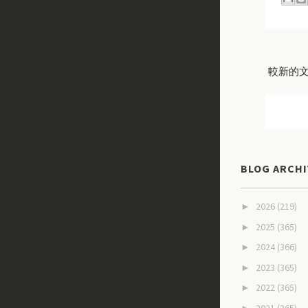
較新的
BLOG ARCHI
2026
(219)
►
2025
(365)
►
2024
(366)
►
2023
(365)
►
2022
(365)
►
2021
(365)
►