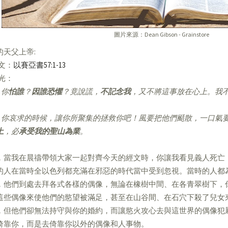
圖片來源：Dean Gibson - Grainstore
的天父上帝:
經文：
以賽亞書57:1-13
亮光：
你
怕誰
？
因誰恐懼
？竟說謊，
不記念我
，又不將這事放在心上。我
你哀求的時候，讓你所聚集的拯救你吧！風要把他們颳散，一口氣
土
，必
承受我的聖山為業
。
，當我在晨禱帶領大家一起對齊今天的經文時，你讓我看見義人死亡
的人在當時全以色列都充滿在邪惡的時代當中受到忽視。當時的人都
，他們到處去拜各式各樣的偶像，無論在橡樹中間、在各青翠樹下，
這些偶像來使他們的慾望被滿足，甚至在山谷間、在石穴下殺了兒女
，但他們卻無法持守與你的婚約，而讓慾火攻心去與這世界的偶像犯
倚靠你，而是去倚靠你以外的偶像和人事物。