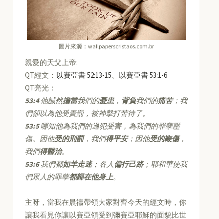
圖片來源：wallpaperscristaos.com.br
親愛的天父上帝:
QT經文：
以賽亞書 52:13-15
、
以賽亞書 53:1-6
QT亮光：
53:4
他誠然
擔當
我們的
憂患
，
背負
我們的
痛苦
；我
們卻以為他受責罰，被神擊打苦待了。
53:5
哪知他為我們的過犯受害，為我們的罪孽壓
傷。因他
受的刑罰
，我們
得平安
；因他
受的鞭傷
，
我們
得醫治
。
53:6
我們都
如羊走迷
；各人
偏行己路
；耶和華使我
們眾人的罪孽
都歸在他身上
。
主呀，當我在晨禱帶領大家對齊今天的經文時，你
讓我看見你讓以賽亞領受到彌賽亞耶穌的面貌比世