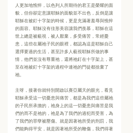
人更加地憔悴，以色列人所期待的君王是榮耀的面
貌，但你卻定意讓耶穌的面貌並不出色，反倒是讓
耶穌在被釘十字架的時候，更是充滿著羞辱與憔悴
的面容。耶穌沒有佳形美容讓我們羨慕，耶穌在這
世上總是被藐視，被人厭棄，多受痛苦，常經憂
患，這些在屬祂子民的眼裡，都認為這是耶穌自己
選擇要過的生活，甚至許多人藐視耶穌所做的事
情，他們並沒有尊重祂，還將祂釘在十字架上，甚
至在祂被釘十字架的過程中連祂的門徒都捨棄了
祂。
主呀，接著你就特別開啟以賽亞屬天的眼光，看見
耶穌承受這一切憂患與痛苦，都是為我們這些屬祂
的子民所承擔的，祂身上的這一切憂患與痛苦是我
們的而不是祂的，祂是為了我們的過犯而受害，為
了我們的罪孽被壓傷。就是因著祂所受的刑罰，我
們能夠得平安，就是因著祂所受的鞭傷，我們得著