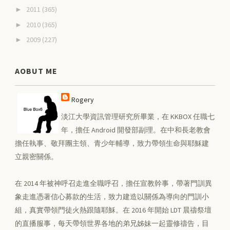
2011
(365)
►
2010
(365)
►
2009
(227)
►
AOBUT ME
Rogery
淡江大學資訊管理研究所畢業，在 KKBOX 任職七
年，擔任 Android 開發部副理。在中和長老教會
擔任執事、敬拜團主領、青少年輔導，致力帶領生命與耶穌建
立親密關係。
在 2014 年被神呼召走進全職呼召，擔任宣教幹事，帶著門訓異
象走進憑著信心募款的生活，致力建造以關係為導向的門訓小
組，真實帶領門徒火熱跟隨耶穌。在 2016 年開始 LDT 晨禱祭壇
的直播服事，每天帶領世界各地的弟兄姊妹一起靈修禱告，目