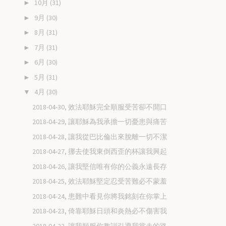
10月
(31)
►
9月
(30)
►
8月
(31)
►
7月
(31)
►
6月
(30)
►
5月
(31)
►
4月
(30)
▼
2018-04-30, 效法耶穌完全順服受苦卻不開口
2018-04-29, 讓耶穌為我承擔一切憂患與痛苦
2018-04-28, 讓我從巴比倫出來脫離一切不潔
2018-04-27, 挪去使我東倒西歪的杯讓我興起
2018-04-26, 讓我堅信唯有你的公義永遠長存
2018-04-25, 效法耶穌堅定忍受苦難必不蒙羞
2018-04-24, 患難中看見你將我銘刻在你掌上
2018-04-23, 倚靠耶穌日頭和炎熱必不傷害我
2018-04-22, 讓我順服你教訓引導我當走的路