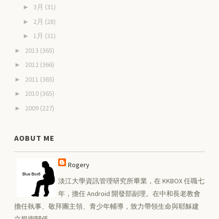
3月
(31)
►
2月
(28)
►
1月
(31)
►
2013
(365)
►
2012
(366)
►
2011
(365)
►
2010
(365)
►
2009
(227)
►
AOBUT ME
Rogery
淡江大學資訊管理研究所畢業，在 KKBOX 任職七
年，擔任 Android 開發部副理。在中和長老教會
擔任執事、敬拜團主領、青少年輔導，致力帶領生命與耶穌建