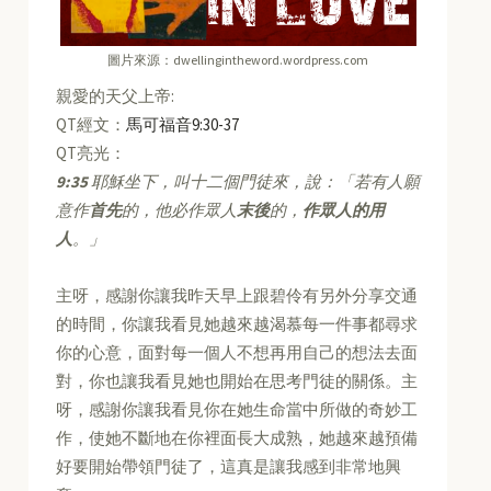
圖片來源：dwellingintheword.wordpress.com
親愛的天父上帝:
QT經文：
馬可福音9:30-37
QT亮光：
9:35
耶穌坐下，叫十二個門徒來，說：「若有人願
意作
首先
的，他必作眾人
末後
的，
作眾人的用
人
。」
主呀，感謝你讓我昨天早上跟碧伶有另外分享交通
的時間，你讓我看見她越來越渴慕每一件事都尋求
你的心意，面對每一個人不想再用自己的想法去面
對，你也讓我看見她也開始在思考門徒的關係。主
呀，感謝你讓我看見你在她生命當中所做的奇妙工
作，使她不斷地在你裡面長大成熟，她越來越預備
好要開始帶領門徒了，這真是讓我感到非常地興