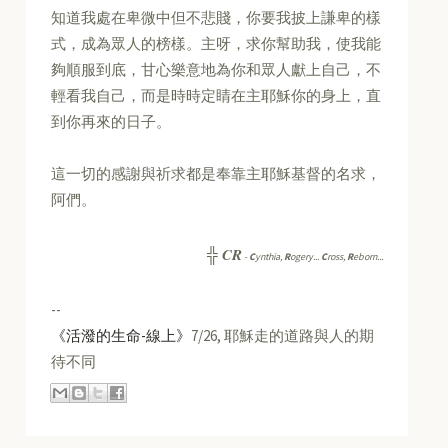
知道我處在卑微中但不悲賤，你要我披上謙卑的樣
式，成為眾人的榜樣。主呀，求你幫助我，使我能
夠順服到底，甘心樂意地為你和眾人獻上自己，不
輕看我自己，而是時時定睛在主耶穌你的身上，直
到你再來的日子。
這一切的感謝與祈求都是奉靠主耶穌基督的名求，
阿們。
CR
╬
-
C
ynthia,
R
ogery...
C
ross,
R
eborn...
--
《活潑的生命-線上》
7/26, 耶穌走的道路與人的期
待不同